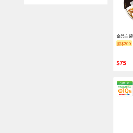
金品白醬
贈$200
$75