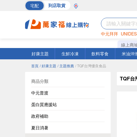
宅配
到店取貨
中元拜拜
UNIDES
巧克力
罐頭
海苔
線上商
好康主題
生鮮冷凍
飲料零食
米油沖
首頁
/ 好康主題
/ 主題推薦
/ TQF台灣優良食品
TQF
商品分類
中元普渡
蛋白質應援站
政府補助
夏日消暑