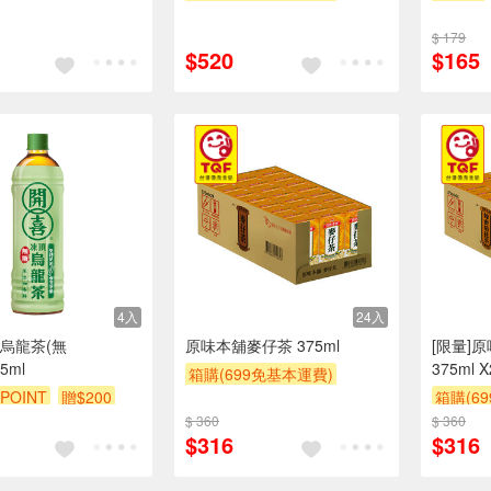
贈$200
$ 179
$520
$165
4入
24入
烏龍茶(無
原味本舖麥仔茶 375ml
[限量]
5ml
375ml 
箱購(699免基本運費)
POINT
贈$200
箱購(6
贈$200
$ 360
$ 360
贈$200
$316
$316