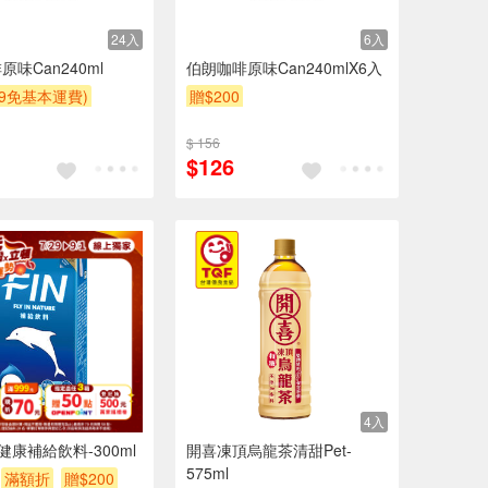
24入
6入
味Can240ml
伯朗咖啡原味Can240mlX6入
99免基本運費)
贈$200
$ 156
$126
24入
4入
健康補給飲料-300ml
開喜凍頂烏龍茶清甜Pet-
575ml
滿額折
贈$200