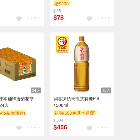
贈$200
$ 85
$78
24入
12入
原味本舖蜂蜜菊花茶
開喜凍頂烏龍茶有糖Pet-
X24入
1500ml
箱購(699免基本運費)
99免基本運費)
贈$200
$ 504
$456