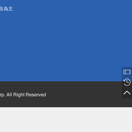
公告為主
rp. All Right Reserved