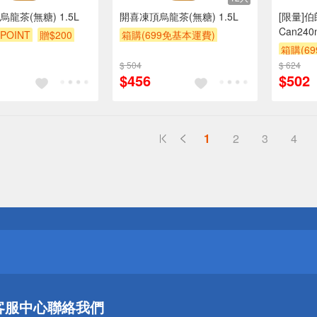
龍茶(無糖) 1.5L
開喜凍頂烏龍茶(無糖) 1.5L
[限量]
Can240
POINT
贈$200
箱購(699免基本運費)
箱購(6
贈OPENPOINT
贈$200
$ 504
$ 624
贈$200
$456
$502
1
2
3
4
送
請小心！
送
客服中心
聯絡我們
請小心！