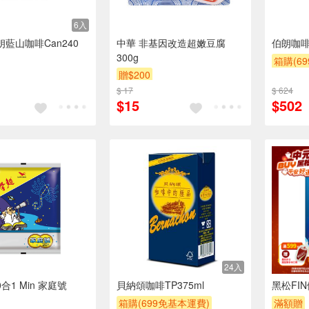
6入
朗藍山咖啡Can240
中華 非基因改造超嫩豆腐
伯朗咖啡原
300g
箱購(6
贈$200
贈$200
$ 17
$ 624
$15
$502
24入
合1 Min 家庭號
貝納頌咖啡TP375ml
黑松FIN
箱購(699免基本運費)
滿額贈