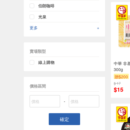
伯朗咖啡
光泉
更多
+
賣場類型
線上購物
中華 非
300g
贈$200
$ 17
價格區間
$15
-
確定