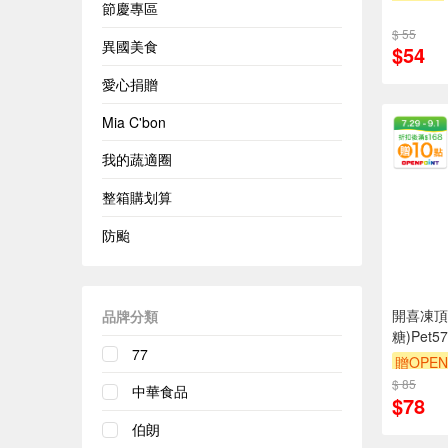
節慶專區
$ 55
異國美食
$54
愛心捐贈
Mia C'bon
我的蔬適圈
整箱購划算
防颱
開喜凍頂
品牌分類
糖)Pet57
77
贈OPEN
$ 85
中華食品
$78
伯朗