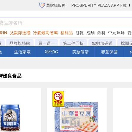
萬家福服務
PROSPERITY PLAZA APP下載
IGN
父親節送禮
冷氣最高省萬
福利品
餅乾
泡麵
飲料
中元拜拜
義
洋芋片
城
品牌旗艦館
買一送一
第二件五折
點數加碼送
檔期
泡
生活家電
熱門3C
美妝個清
嬰童保健
台灣優良食品