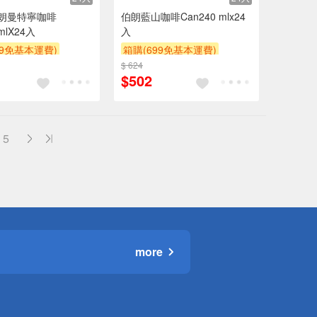
伯朗曼特寧咖啡
伯朗藍山咖啡Can240 mlx24
mlX24入
入
99免基本運費)
箱購(699免基本運費)
$ 624
贈$200
$502
5
more