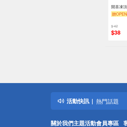
開喜凍頂烏
贈OPEN
$ 42
$38
偏遠地區配
詐騙網頁！
得獎公告
活動快訊
熱門話題
銀行優惠
偏遠地區配
關於我們
主題活動
會員專區
詐騙網頁！