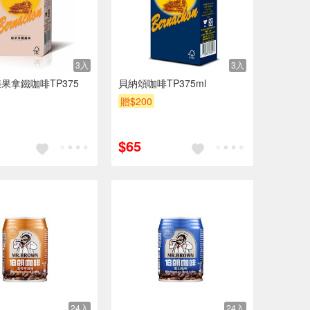
3入
3入
果拿鐵咖啡TP375
貝納頌咖啡TP375ml
贈$200
$65
24入
24入