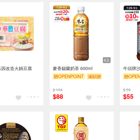
4入
基因改造火鍋豆腐
麥香錫蘭奶茶 600ml
牛頭牌沙茶
贈OPENPOINT
滿額贈
贈OPEN
贈$200
$ 104
$ 59
$88
$55