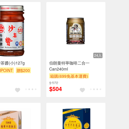
24入
醬(小)127g
伯朗曼特寧咖啡二合一
Can240ml
POINT
贈$200
箱購(699免基本運費)
贈$200
$ 572
$504