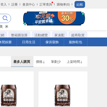
結帳
登入
註冊
會員中心
訂單查詢
購物車(0)
美
米
促銷
整箱購划算
活動總覽
家速配
超商取貨
休閒娛樂
日用生活
傢俱寢飾
服飾鞋包
最多人購買
價格↓
筆劃少
上架時間↓