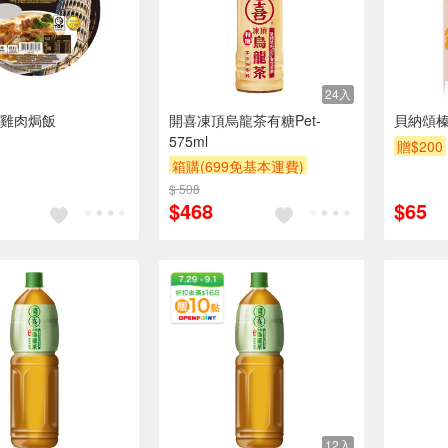
24入
雞肉焗飯
開喜凍頂烏龍茶有糖Pet-
貝納頌榛
575ml
贈$200
箱購(699免基本運費)
贈$200
$ 508
$468
$65
12入