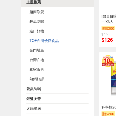
主題推薦
超商取貨
[限量]伯
殺蟲防曬
mlX6入
贈$200
進口好物
$ 156
$126
TQF台灣優良食品
金門離島
台灣在地
獨家販售
熱銷好評
殺蟲防曬
銀髮友善
科學麵20
火鍋湯底
贈$200