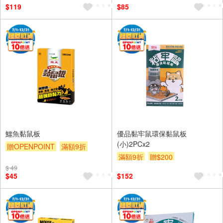
$119
$85
鱷魚黏鼠板
優品黏牢鼠環保黏鼠板
(小)2PCx2
贈OPENPOINT
滿額9折
滿額9折
贈$200
贈$200
$ 49
$45
$152