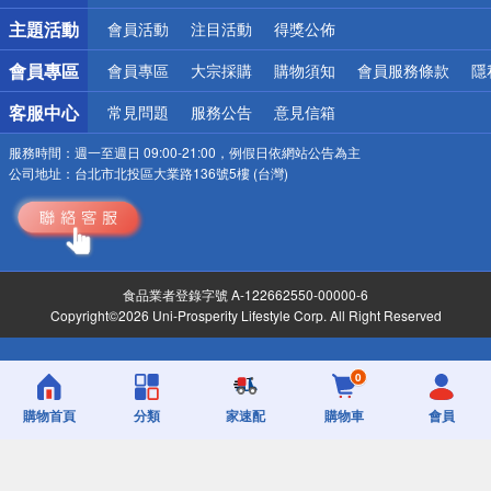
詐騙網頁！請小心！
主題活動
會員活動
注目活動
得獎公佈
會員專區
會員專區
大宗採購
購物須知
會員服務條款
隱
客服中心
常見問題
服務公告
意見信箱
服務時間：
週一至週日 09:00-21:00，例假日依網站公告為主
公司地址：
台北市北投區大業路136號5樓 (台灣)
食品業者登錄字號 A-122662550-00000-6
Copyright©2026 Uni-Prosperity Lifestyle Corp. All Right Reserved
0
購物首頁
分類
家速配
購物車
會員