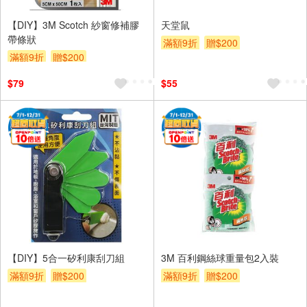
【DIY】3M Scotch 紗窗修補膠
天堂鼠
帶條狀
滿額9折
贈$200
滿額9折
贈$200
$79
$55
【DIY】5合一矽利康刮刀組
3M 百利鋼絲球重量包2入裝
滿額9折
贈$200
滿額9折
贈$200