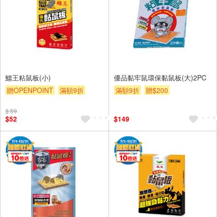
鱷王粘鼠板(小)
優品黏牢鼠環保黏鼠板(大)2PC
贈OPENPOINT
滿額9折
滿額9折
贈$200
贈$200
$ 59
$52
$149