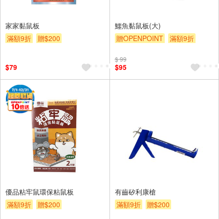
家家黏鼠板
鱷魚黏鼠板(大)
滿額9折
贈$200
贈OPENPOINT
滿額9折
贈$200
$ 99
$79
$95
優品粘牢鼠環保粘鼠板
有齒矽利康槍
滿額9折
贈$200
滿額9折
贈$200