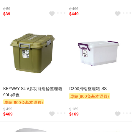
滿額9折
贈$200
$ 59
$ 499
$39
$449
KEYWAY SUV多功能滑輪整理箱
D300滑輪整理箱-SS
90L-綠色
專館(800免基本運費)
專館(800免基本運費)
滿額9折
贈$200
$ 499
滿額9折
贈$200
$ 189
$469
$169