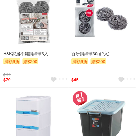
H&K家居不鏽鋼絲球6入
百研鋼絲球30g(2入)
滿額9折
贈$200
滿額9折
贈$200
$ 99
$79
$45