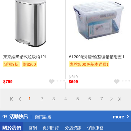
東京緩降踏式垃圾桶12L
A1200透明滑輪整理箱箱附蓋-LL
滿額9折
贈$200
專館(800免基本運費)
滿額9折
贈$200
$ 819
$799
$699
偏遠地區配送
1
2
3
4
5
6
7
詐騙網頁！請小心！
得獎公告
活動快訊
more
熱門話題
銀行優惠
關於我們
官網
促銷目錄
分店資訊
保險服務
偏遠地區配送