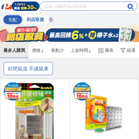
宅配
到店取貨
最多人購買
價格↓
筆劃少
上架時間↓
圖表
篩選
封閉鼠道 不讓鼠來