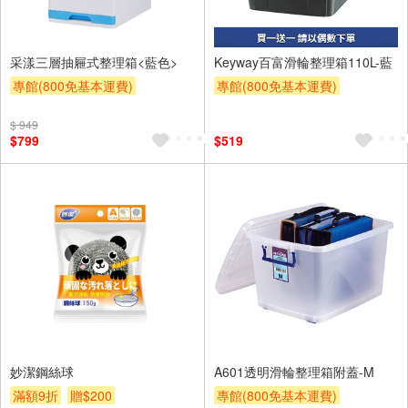
采漾三層抽屜式整理箱<藍色>
Keyway百富滑輪整理箱110L-藍
專館(800免基本運費)
專館(800免基本運費)
滿額9折
贈$200
買一送一
贈$200
$ 949
$799
$519
妙潔鋼絲球
A601透明滑輪整理箱附蓋-M
滿額9折
贈$200
專館(800免基本運費)