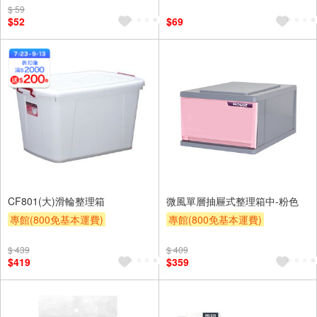
$ 59
$52
$69
CF801(大)滑輪整理箱
微風單層抽屜式整理箱中-粉色
專館(800免基本運費)
專館(800免基本運費)
滿額9折
滿額贈券
贈$200
滿額9折
贈$200
$ 439
$ 409
$419
$359