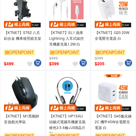
【KTNET】ST62 八爪
【KTNET】EL1 蘋果
【KTNET】G20 20W
鋁合金 機車後照鏡支架
Lightning 入耳式線控
全電壓充電器 白
耳機麥克風1.2M 白
贈OPENPOINT
贈OPENPOINT
贈OPENPOINT
$449
$349
$
499
$
399
$
205
【KTNET】M1黑鵰靜
【KTNET】HP15AU
【KTNET】G45氮化鎵
音遊戲光學鼠
頭戴式電腦耳機麥克風
2C 機甲45W全電壓充
槍色3.5 4極+USB晶片
電器 白
型
贈OPENPOINT
贈OPENPOINT
贈OPENPOINT