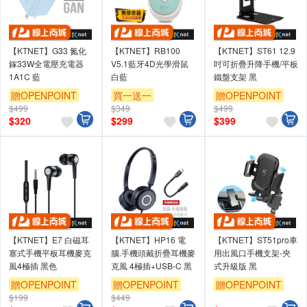
【KTNET】G33 氮化
【KTNET】RB100
【KTNET】ST61 12.9
鎵33W全電壓充電器
V5.1藍牙4D光學滑鼠
吋可折疊升降手機/平板
1A1C 藍
白藍
鐵盤支架 黑
贈OPENPOINT
買一送一
贈OPENPOINT
$499
$349
$499
贈OPENPOINT
$
320
$
299
$
399
【KTNET】E7 白磁耳
【KTNET】HP16 電
【KTNET】ST51pro車
塞式手機平板耳機麥克
腦.手機頭戴折疊耳機麥
用出風口手機支架-夾
風4極插 黑色
克風 4極插+USB-C 黑
式升級版 黑
贈OPENPOINT
贈OPENPOINT
贈OPENPOINT
$199
$449