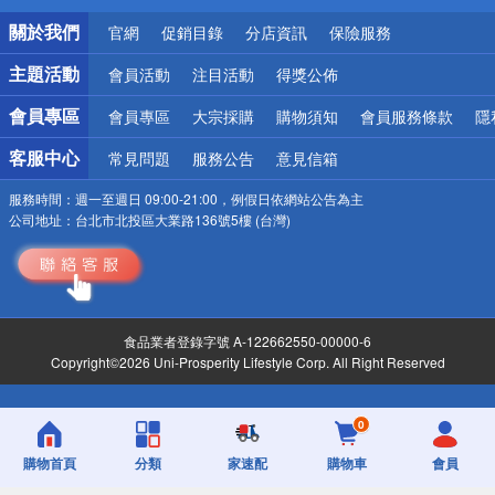
銀行優惠
關於我們
官網
促銷目錄
分店資訊
保險服務
偏遠地區配送
詐騙網頁！請小心！
主題活動
會員活動
注目活動
得獎公佈
會員專區
會員專區
大宗採購
購物須知
會員服務條款
隱
客服中心
常見問題
服務公告
意見信箱
服務時間：
週一至週日 09:00-21:00，例假日依網站公告為主
公司地址：
台北市北投區大業路136號5樓 (台灣)
食品業者登錄字號 A-122662550-00000-6
Copyright©2026 Uni-Prosperity Lifestyle Corp. All Right Reserved
0
購物首頁
分類
家速配
購物車
會員