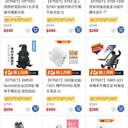
【KTNET】HP700U
【KTNET】ST63 桌上
【KTNET】ST59 1200
黑爵輕電競2IN1全罩電
型360°旋轉升降式手機
度車用儀表板多功能手
腦耳機麥克風
平板支架 白
機支架3"-7"
3.5*2+USB
贈OPENPOINT
贈OPENPOINT
贈OPENPOINT
$499
$599
$349
$
449
$
499
$
299
【KTNET】SM500
【KTNET】G65氮化鎵
【KTNET】SB65 自行
Spider鋁合金加厚版 機
1A2C 機甲65W全電壓
車機車手機支架 輕量版
車手機支架 後照鏡款
充電器 白
贈OPENPOINT
贈OPENPOINT
贈OPENPOINT
$799
$799
$399
$
699
$
495
$
299