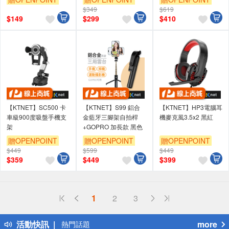
$349
$619
$
149
$
299
$
410
【KTNET】SC500 卡
【KTNET】S99 鋁合
【KTNET】HP3電腦耳
車級900度吸盤手機支
金藍牙三腳架自拍桿
機麥克風3.5x2 黑紅
架
+GOPRO 加長款 黑色
贈OPENPOINT
贈OPENPOINT
贈OPENPOINT
$449
$599
$449
$
359
$
449
$
399
偏遠地區配送
1
2
3
詐騙網頁！請小心！
得獎公告
活動快訊
more
熱門話題