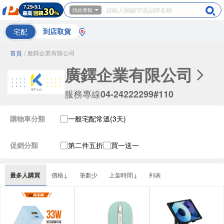
找此專館
宅配
到店取貨
首頁
/ 廣鐸企業有限公司
廣鐸企業有限公司
服務專線
04-24222299#110
購物車分類
一般宅配常溫(3天)
促銷分類
第二件五折
買一送一
最多人購買
價格↓
筆劃少
上架時間↓
列表