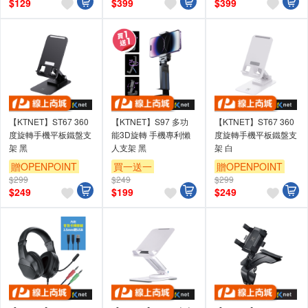
$
129
$
399
$
399
【KTNET】ST67 360
【KTNET】S97 多功
【KTNET】ST67 360
度旋轉手機平板鐵盤支
能3D旋轉 手機專利懶
度旋轉手機平板鐵盤支
架 黑
人支架 黑
架 白
贈OPENPOINT
買一送一
贈OPENPOINT
$299
$249
$299
贈OPENPOINT
$
249
$
199
$
249