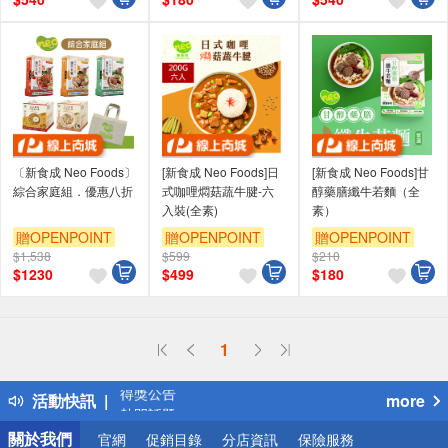
〔新食成 Neo Foods〕
[新食成 Neo Foods]日
[新食成 Neo Foods]甘
綜合家庭組．優惠八折
式咖哩燜菇蔬牛腱-六
醇藥膳纖牛若麵（全
入裝(全素)
素）
贈OPENPOINT
贈OPENPOINT
贈OPENPOINT
$1,538
$599
$210
$
1230
$
499
$
180
偏遠地區配送
1
詐騙網頁！請小心！
得獎公告
活動快訊
more
熱門話題
銀行優惠
關於我們
官網
促銷目錄
分店資訊
保險服務
偏遠地區配送