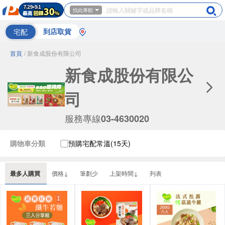
找此專館
宅配
到店取貨
首頁
/ 新食成股份有限公司
新食成股份有限公
司
服務專線
03-4630020
購物車分類
預購宅配常溫(15天)
最多人購買
價格↓
筆劃少
上架時間↓
列表