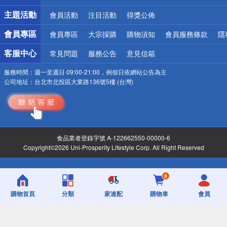
詐騙網頁！請小心！
主題活動
會員活動
注目活動
得獎公佈
會員專區
會員專區
大宗採購
購物須知
會員服務條款
隱
客服中心
常見問題
服務公告
意見信箱
服務時間：
週一至週日 09:00-21:00，例假日依網站公告為主
公司地址：
台北市北投區大業路136號5樓 (台灣)
食品業者登錄字號 A-122662550-00000-6
Copyright©2026 Uni-Prosperity Lifestyle Corp. All Right Reserved
0
購物首頁
分類
家速配
購物車
會員