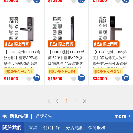
$
29900
$
13500
$
11000
【FIBRE琺博 FB11X商
【FIBRE琺博 FB61X精
【FIBRE琺博 FB92築
務 鎖粒】藍牙APP/感
簡 60匣】藍牙APP/指
光】3D結構光人臉辨
應卡片/密碼/鑰匙智慧
紋/感應卡片/密碼/鑰匙
識/密碼/一次性密碼/鑰
電子門鎖(附基本安裝)|
智慧推拉電子門鎖(附
匙抗病毒電子門鎖(附
贈OPENPOINT
贈OPENPOINT
贈OPENPOINT
出租房房東最適電子鎖
基本安裝)
基本安裝)
$
11500
$
19500
$
34000
1
偏遠地區配送
詐騙網頁！請小心！
活動快訊
more
得獎公告
熱門話題
關於我們
官網
促銷目錄
分店資訊
保險服務
銀行優惠