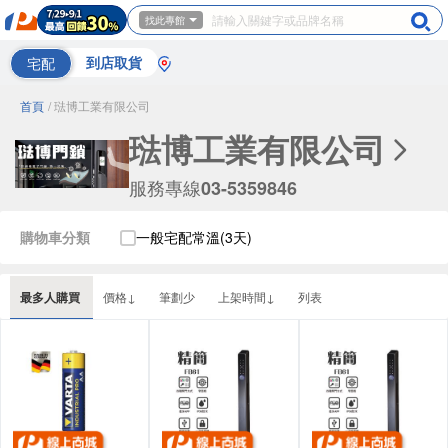
找此專館
宅配
到店取貨
首頁
/ 琺博工業有限公司
琺博工業有限公司
服務專線
03-5359846
購物車分類
一般宅配常溫(3天)
最多人購買
價格↓
筆劃少
上架時間↓
列表