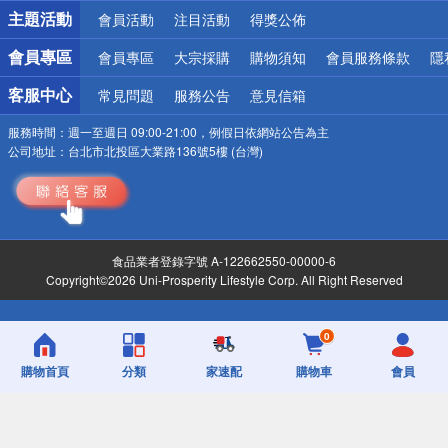
偏遠地區配送
主題活動
會員活動
注目活動
得獎公佈
詐騙網頁！請小心！
會員專區
會員專區
大宗採購
購物須知
會員服務條款
隱
客服中心
常見問題
服務公告
意見信箱
服務時間：
週一至週日 09:00-21:00，例假日依網站公告為主
公司地址：
台北市北投區大業路136號5樓 (台灣)
食品業者登錄字號 A-122662550-00000-6
Copyright©2026 Uni-Prosperity Lifestyle Corp. All Right Reserved
0
購物首頁
分類
家速配
購物車
會員