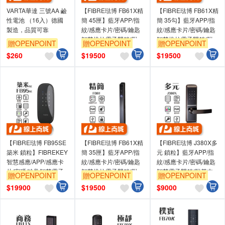
VARTA華達 三號AA 鹼
【FIBRE琺博 FB61X精
【FIBRE琺博 FB61X精
性電池 （16入）德國
簡 45匣】藍牙APP/指
簡 35勾】藍牙APP/指
製造，品質可靠
紋/感應卡片/密碼/鑰匙
紋/感應卡片/密碼/鑰匙
智慧推拉電子門鎖(附
智慧推拉電子門鎖(附
贈OPENPOINT
贈OPENPOINT
贈OPENPOINT
基本安裝)
基本安裝)
$
260
$
19500
$
19500
【FIBRE琺博 FB95SE
【FIBRE琺博 FB61X精
【FIBRE琺博 J380X多
築米 鎖粒】FIBREKEY
簡 35匣】藍牙APP/指
元 鎖粒】藍牙APP/指
智慧感應/APP/感應卡
紋/感應卡片/密碼/鑰匙
紋/感應卡片/密碼/鑰匙
片/密碼/鑰匙智慧電子
智慧推拉電子門鎖(附
智慧電子門鎖(附基本
贈OPENPOINT
贈OPENPOINT
贈OPENPOINT
門鎖(附基本安裝)
基本安裝)
安裝)
$
19900
$
19500
$
9000