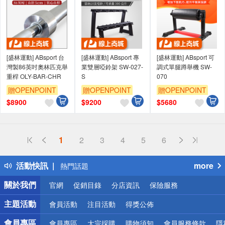
[盛林運動] ABsport 台
[盛林運動] ABsport 專
[盛林運動] ABsport 可
灣製86英吋奧林匹克舉
業雙層啞鈴架 SW-027-
調式單腿蹲舉機 SW-
重桿 OLY-BAR-CHR
S
070
贈OPENPOINT
贈OPENPOINT
贈OPENPOINT
$
8900
$
9200
$
5680
偏遠地區配送
1
2
3
4
5
6
詐騙網頁！請小心！
得獎公告
活動快訊
more
熱門話題
銀行優惠
關於我們
官網
促銷目錄
分店資訊
保險服務
偏遠地區配送
詐騙網頁！請小心！
主題活動
會員活動
注目活動
得獎公佈
會員專區
會員專區
大宗採購
購物須知
會員服務條款
隱