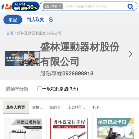
找此專館
宅配
到店取貨
首頁
/ 盛林運動器材股份有限公司
盛林運動器材股份
有限公司
服務專線
0926898918
購物車分類
一般宅配常溫(3天)
最多人購買
價格↓
筆劃少
上架時間↓
列表