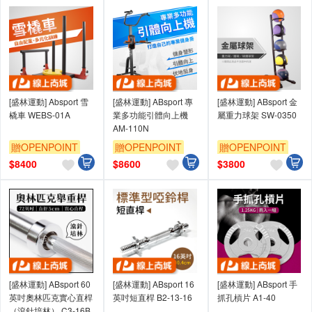
[盛林運動] Absport 雪
[盛林運動] ABsport 專
[盛林運動] ABsport 金
橇車 WEBS-01A
業多功能引體向上機
屬重力球架 SW-0350
AM-110N
贈OPENPOINT
贈OPENPOINT
贈OPENPOINT
$
8400
$
8600
$
3800
[盛林運動] ABsport 60
[盛林運動] ABsport 16
[盛林運動] ABsport 手
英吋奧林匹克實心直桿
英吋短直桿 B2-13-16
抓孔槓片 A1-40
（滾針培林） C3-16B