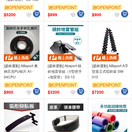
贈OPENPOINT
贈OPENPOINT
贈OPENPOINT
$
5200
$
899
$
900
[盛林運動] ABsport 奧
[盛林運動] Absport 槓
[盛林運動] ABsport A字
林匹克PU槓片 A1-
鈴地雷管組（V型把手
型直立式啞鈴架 SW-
04CPU
+地雷管） D3-12
010
贈OPENPOINT
贈OPENPOINT
贈OPENPOINT
$
900
$
3200
$
7200