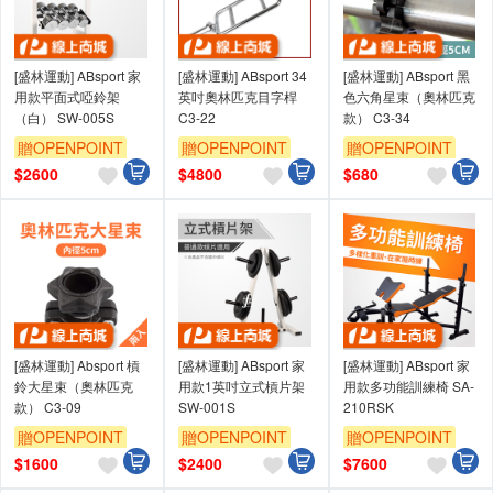
[盛林運動] ABsport 家
[盛林運動] ABsport 34
[盛林運動] ABsport 黑
用款平面式啞鈴架
英吋奧林匹克目字桿
色六角星束（奧林匹克
（白） SW-005S
C3-22
款） C3-34
贈OPENPOINT
贈OPENPOINT
贈OPENPOINT
$
2600
$
4800
$
680
[盛林運動] Absport 槓
[盛林運動] ABsport 家
[盛林運動] ABsport 家
鈴大星束（奧林匹克
用款1英吋立式槓片架
用款多功能訓練椅 SA-
款） C3-09
SW-001S
210RSK
贈OPENPOINT
贈OPENPOINT
贈OPENPOINT
$
1600
$
2400
$
7600