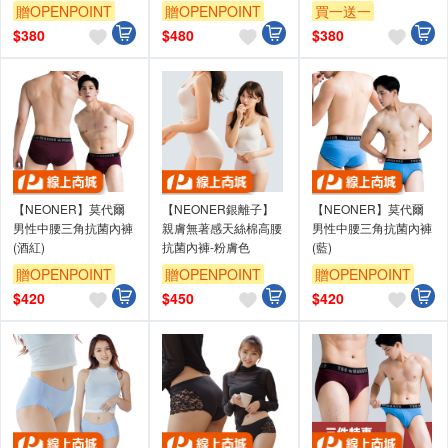
贈OPENPOINT
贈OPENPOINT
買一送一
訂單滿699享9折
訂單滿699享9折
贈OPENPOINT
$
380
$
480
$
380
訂單滿699享9折
【NEONER】莫代爾
【NEONER銀離子】
【NEONER】莫代爾
男性中腰三角抗菌內褲
親膚無著感天絲棉高腰
男性中腰三角抗菌內褲
(酒紅)
抗菌內褲-粉膚色
(藍)
贈OPENPOINT
贈OPENPOINT
贈OPENPOINT
訂單滿699享9折
訂單滿699享9折
訂單滿699享9折
$
420
$
450
$
420