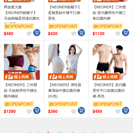
釋放蜜大腿
【NEONER銀離子】
【NEONER】三件體
【NEONER銀離子】
柔魅蕾絲中腰平口褲-
組-莫代爾男性中腰三
天絲棉極柔摺邊抗菌內
黑色
角抗菌內褲
褲-淺紫
贈OPENPOINT
贈OPENPOINT
贈OPENPOINT
訂單滿699享9折
訂單滿699享9折
訂單滿699享9折
$
480
$
420
$
1120
【NEONER】三件體
【NEONER】彈性親
【NEONER】莫代爾
組-天絲棉男性中腰抗
膚薄絲中腰抗菌內褲
男性平口低腰抗菌內
菌內褲組
(白色)
褲-黑色
贈OPENPOINT
贈OPENPOINT
贈OPENPOINT
訂單滿699享9折
訂單滿699享9折
訂單滿699享9折
$
1280
$
380
$
450
偏遠地區配送