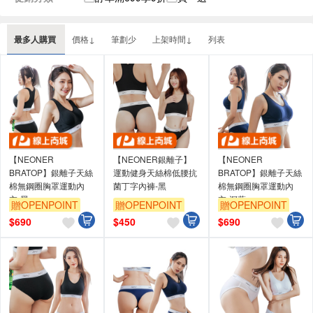
最多人購買
價格↓
筆劃少
上架時間↓
列表
【NEONER
【NEONER銀離子】
【NEONER
BRATOP】銀離子天絲
運動健身天絲棉低腰抗
BRATOP】銀離子天絲
棉無鋼圈胸罩運動內
菌丁字內褲-黑
棉無鋼圈胸罩運動內
衣-黑
衣-深藍
贈OPENPOINT
贈OPENPOINT
贈OPENPOINT
訂單滿699享9折
訂單滿699享9折
訂單滿699享9折
$
690
$
450
$
690