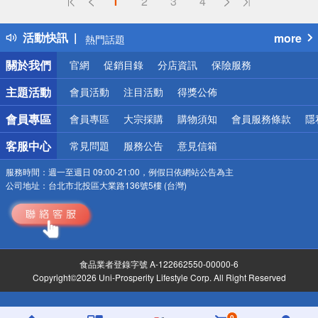
1
2
3
4
詐騙網頁！請小心！
得獎公告
活動快訊
more
熱門話題
銀行優惠
關於我們
官網
促銷目錄
分店資訊
保險服務
偏遠地區配送
詐騙網頁！請小心！
主題活動
會員活動
注目活動
得獎公佈
會員專區
會員專區
大宗採購
購物須知
會員服務條款
隱
客服中心
常見問題
服務公告
意見信箱
服務時間：
週一至週日 09:00-21:00，例假日依網站公告為主
公司地址：
台北市北投區大業路136號5樓 (台灣)
食品業者登錄字號 A-122662550-00000-6
Copyright©2026 Uni-Prosperity Lifestyle Corp. All Right Reserved
0