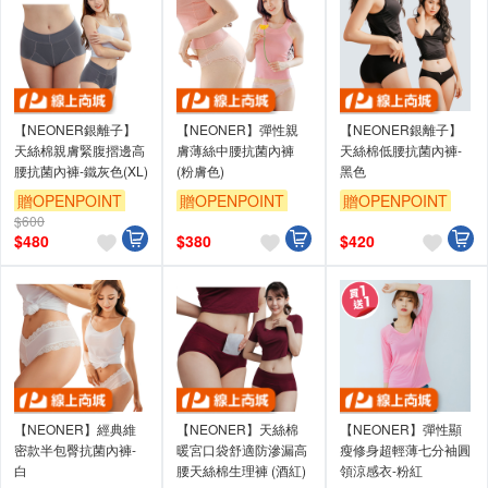
【NEONER銀離子】
【NEONER】彈性親
【NEONER銀離子】
天絲棉親膚緊腹摺邊高
膚薄絲中腰抗菌內褲
天絲棉低腰抗菌內褲-
腰抗菌內褲-鐵灰色(XL)
(粉膚色)
黑色
贈OPENPOINT
贈OPENPOINT
贈OPENPOINT
$600
訂單滿699享9折
訂單滿699享9折
訂單滿699享9折
$
480
$
380
$
420
【NEONER】經典維
【NEONER】天絲棉
【NEONER】彈性顯
密款半包臀抗菌內褲-
暖宮口袋舒適防滲漏高
瘦修身超輕薄七分袖圓
白
腰天絲棉生理褲 (酒紅)
領涼感衣-粉紅