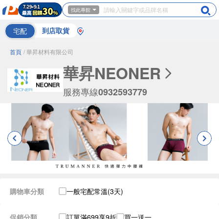
找此專館
宅配
到店取貨
首頁
/ 華昇材料有限公司
華昇NEONER
服務專線
0932593779
購物車分類
一般宅配常溫(3天)
促銷分類
訂單滿699享9折
買一送一