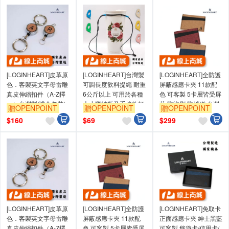
[LOGINHEART]皮革原
[LOGINHEART]台灣製
[LOGINHEART]全防護
色．客製英文字母雷雕
可調長度飲料提繩 耐重
屏蔽感應卡夾 11款配
真皮伸縮扣件（A-Z擇
6公斤以上 可用於各種
色 可客製 5卡層皆受屏
一）台灣製/禮盒包裝/
大小寶特瓶及手搖飲杯
蔽 防盜刷 防消磁 台灣
贈OPENPOINT
贈OPENPOINT
贈OPENPOINT
雷射雕刻/證件伸縮/鑰
再生塑料環保提繩 禮盒
製造獨家精品
$
160
$
69
$
299
匙圈
[LOGINHEART]皮革原
[LOGINHEART]全防護
[LOGINHEART]免取卡
色．客製英文字母雷雕
屏蔽感應卡夾 11款配
正面感應卡夾 紳士黑藍
真皮伸縮扣件（A-Z擇
色 可客製 5卡層皆受屏
可客製 悠遊卡/信用卡/