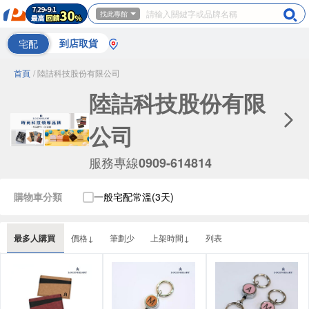
找此專館
宅配
到店取貨
首頁
/ 陸詰科技股份有限公司
陸詰科技股份有限
公司
服務專線
0909-614814
購物車分類
一般宅配常溫(3天)
最多人購買
價格↓
筆劃少
上架時間↓
列表