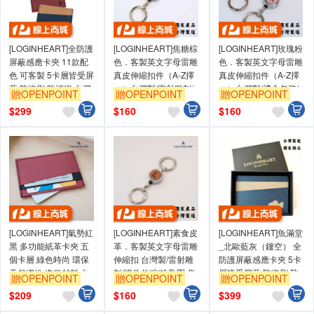
[LOGINHEART]全防護
[LOGINHEART]焦糖棕
[LOGINHEART]玫瑰粉
屏蔽感應卡夾 11款配
色．客製英文字母雷雕
色．客製英文字母雷雕
色 可客製 5卡層皆受屏
真皮伸縮扣件（A-Z擇
真皮伸縮扣件（A-Z擇
蔽 防盜刷 防消磁 台灣
一）台灣製/雷射雕刻/
一）台灣製/禮盒包裝/
贈OPENPOINT
贈OPENPOINT
贈OPENPOINT
製造獨家精品
證件伸縮/鑰匙圈/高級
雷射雕刻/證件伸縮/鑰
$
299
$
160
$
160
皮革
匙圈
[LOGINHEART]氣勢紅
[LOGINHEART]素食皮
[LOGINHEART]魚滿堂
黑 多功能紙革卡夾 五
革．客製英文字母雷雕
_北歐藍灰（鏤空） 全
個卡層 綠色時尚 環保
伸縮扣 台灣製/雷射雕
防護屏蔽感應卡夾 5卡
天然纖維 進口材料 台
刻/證件伸縮/鑰匙圈 焦
層皆受屏蔽 防盜刷 防
贈OPENPOINT
贈OPENPOINT
贈OPENPOINT
灣職人手作 質感
糖棕色 純素
消磁 台灣製造獨家精品
$
209
$
160
$
399