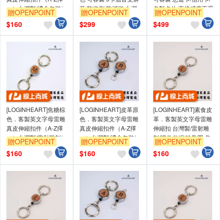
一）台灣製/禮盒包裝/
蔽 防盜刷 防消磁 台灣
各類卡片 直接感應不受
贈OPENPOINT
贈OPENPOINT
贈OPENPOINT
雷射雕刻/證件伸縮/鑰
製造獨家精品
其他卡片干擾
$
160
$
299
$
499
匙圈
[LOGINHEART]焦糖棕
[LOGINHEART]皮革原
[LOGINHEART]素食皮
色．客製英文字母雷雕
色．客製英文字母雷雕
革．客製英文字母雷雕
真皮伸縮扣件（A-Z擇
真皮伸縮扣件（A-Z擇
伸縮扣 台灣製/雷射雕
一）台灣製/雷射雕刻/
一）台灣製/禮盒包裝/
刻/證件伸縮/鑰匙圈 焦
贈OPENPOINT
贈OPENPOINT
贈OPENPOINT
證件伸縮/鑰匙圈/高級
雷射雕刻/證件伸縮/鑰
糖棕色 純素
$
160
$
160
$
160
皮革
匙圈