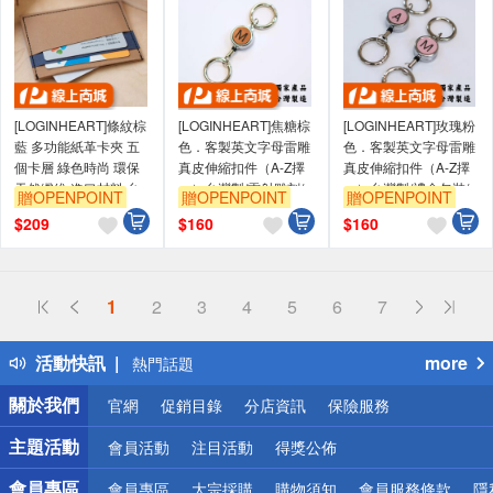
[LOGINHEART]條紋棕
[LOGINHEART]焦糖棕
[LOGINHEART]玫瑰粉
藍 多功能紙革卡夾 五
色．客製英文字母雷雕
色．客製英文字母雷雕
個卡層 綠色時尚 環保
真皮伸縮扣件（A-Z擇
真皮伸縮扣件（A-Z擇
天然纖維 進口材料 台
一）台灣製/雷射雕刻/
一）台灣製/禮盒包裝/
贈OPENPOINT
贈OPENPOINT
贈OPENPOINT
灣職人手作 質感
證件伸縮/鑰匙圈/高級
雷射雕刻/證件伸縮/鑰
$
209
$
160
$
160
皮革
匙圈
偏遠地區配送
1
2
3
4
5
6
7
詐騙網頁！請小心！
得獎公告
活動快訊
more
熱門話題
銀行優惠
關於我們
官網
促銷目錄
分店資訊
保險服務
偏遠地區配送
詐騙網頁！請小心！
主題活動
會員活動
注目活動
得獎公佈
會員專區
會員專區
大宗採購
購物須知
會員服務條款
隱