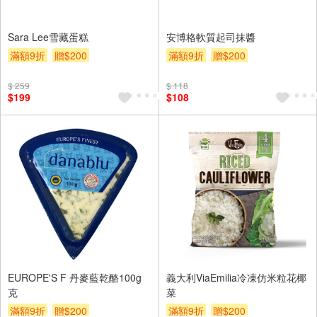
Sara Lee雪藏蛋糕
安博格軟質起司抹醬
滿額9折
贈$200
滿額9折
贈$200
$ 259
$ 118
$199
$108
EUROPE'S F 丹麥藍乾酪100g
義大利ViaEmilia冷凍仿米粒花椰
克
菜
滿額9折
贈$200
滿額9折
贈$200