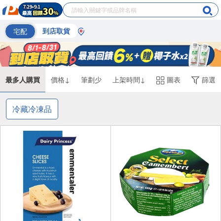
宅配
到店取貨
最多人購買
價格↓
筆劃少
上架時間↓
圖表
篩選
冷藏冷凍品