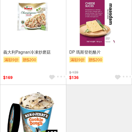
義大利Pagnan冷凍炒磨菇
DP 瑪斯登乾酪片
滿額9折
贈$200
滿額9折
贈$200
$ 139
$169
$136