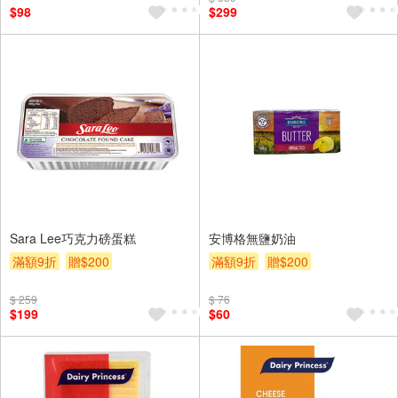
$98
$299
Sara Lee巧克力磅蛋糕
安博格無鹽奶油
滿額9折
贈$200
滿額9折
贈$200
$ 259
$ 76
$199
$60