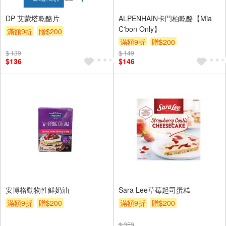
DP 艾蒙塔乾酪片
ALPENHAIN卡門柏乾酪【Mia
C'bon Only】
滿額9折
贈$200
滿額9折
贈$200
$ 139
$ 149
$136
$146
安博格動物性鮮奶油
Sara Lee草莓起司蛋糕
滿額9折
贈$200
滿額9折
贈$200
$ 359