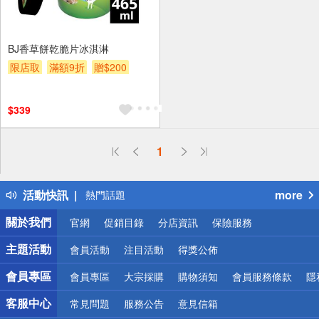
BJ香草餅乾脆片冰淇淋
限店取
滿額9折
贈$200
$339
偏遠地區配送
1
詐騙網頁！請小心！
得獎公告
活動快訊
more
熱門話題
銀行優惠
關於我們
官網
促銷目錄
分店資訊
保險服務
偏遠地區配送
詐騙網頁！請小心！
主題活動
會員活動
注目活動
得獎公佈
會員專區
會員專區
大宗採購
購物須知
會員服務條款
隱
客服中心
常見問題
服務公告
意見信箱