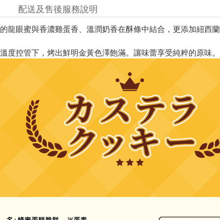
配送及售後服務說明
的龍眼蜜與香濃雞蛋香、溫潤奶香在酥條中結合，更添加紐西蘭
溫度控管下，烤出鮮明金黃色澤飽滿。讓味蕾享受純粹的原味。