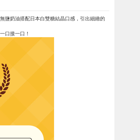
無鹽奶油搭配日本白雙糖結晶口感，引出細緻的
一口接一口！