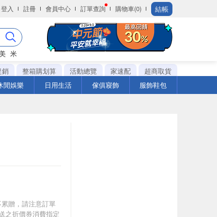
結帳
登入
註冊
會員中心
訂單查詢
購物車(0)
美
米
促銷
整箱購划算
活動總覽
家速配
超商取貨
休閒娛樂
日用生活
傢俱寢飾
服飾鞋包
筆不累贈，請注意訂單
贈送之折價券消費指定