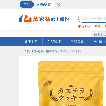
宅配
到店取貨
中元拜拜
UNIDES
海苔
巧克力
罐頭
線上商
好康主題
生鮮冷凍
飲料零食
米油沖
首頁
/ 飲料零食
/ 精選餅乾
/ 甜餅乾
/ 其它口味