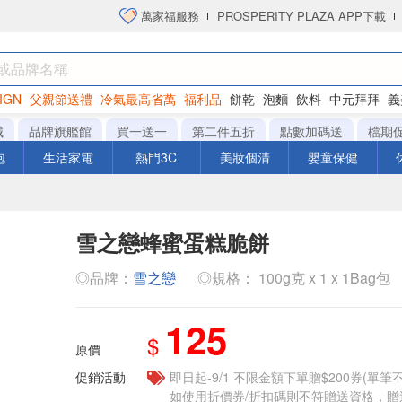
萬家福服務
PROSPERITY PLAZA APP下載
IGN
父親節送禮
冷氣最高省萬
福利品
餅乾
泡麵
飲料
中元拜拜
義
衛生紙
城
品牌旗艦館
買一送一
第二件五折
點數加碼送
檔期
泡
生活家電
熱門3C
美妝個清
嬰童保健
雪之戀蜂蜜蛋糕脆餅
◎品牌：
雪之戀
◎規格： 100g克 x 1 x 1Bag包
125
$
原價
促銷活動
即日起-9/1 不限金額下單贈$200券(單
如使用折價券/折扣碼則不符贈送資格，