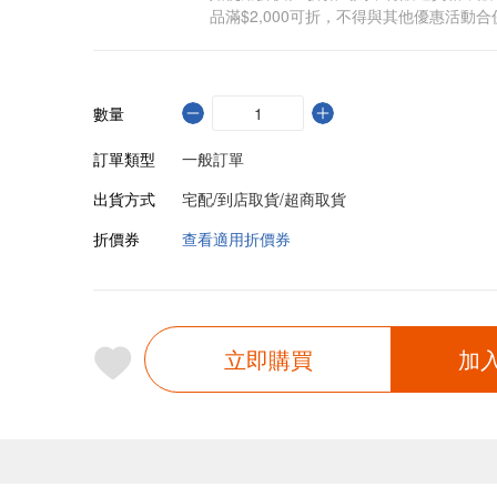
品滿$2,000可折，不得與其他優惠活動合
數量
訂單類型
一般訂單
出貨方式
宅配/到店取貨/超商取貨
折價券
查看適用折價券
立即購買
加