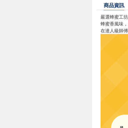
商品資訊
嚴選蜂蜜工坊
蜂蜜香風味，
在達人級師傅