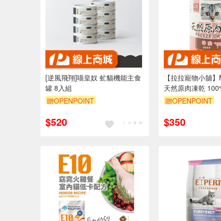
[逆風飛翔]喵皇奴 虻貓機能主食
【拉拉寵物小舖】M
罐 8入組
天然原肉凍乾 10
成 高蛋白 低脂肪
贈OPENPOINT
贈OPENPOINT
訂單滿 2000 元
$520
$350
（運費不算在 20
內）