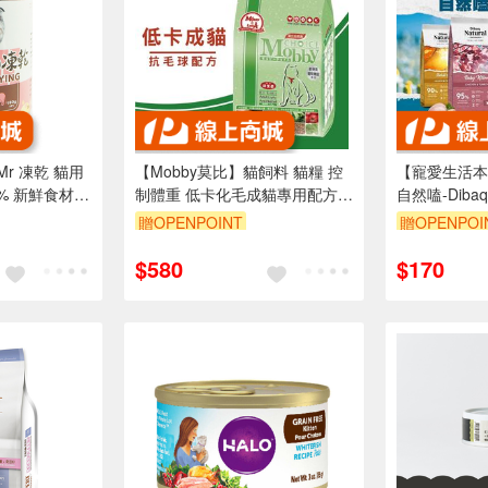
r 凍乾 貓用
【Mobby莫比】貓飼料 貓糧 控
【寵愛生活本
0% 新鮮食材製
制體重 低卡化毛成貓專用配方
自然嗑-Dib
1.5kg
300g/2kg 
贈OPENPOINT
贈OPENPOI
折抵 100元
$580
$170
00 元的範圍