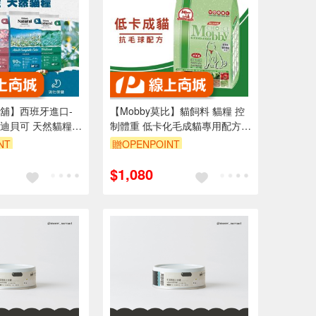
舖】西班牙進口-
【Mobby莫比】貓飼料 貓糧 控
aq迪貝可 天然貓糧
制體重 低卡化毛成貓專用配方
迪貝可
3kg
NT
贈OPENPOINT
$1,080