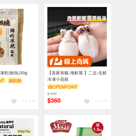
乾(鮪魚)30g
【吾家有貓-海鮮屋 】二去-生鮮
冷凍小花枝
NT
滿額贈
贈OPENPOINT
$200
$ 449
$360