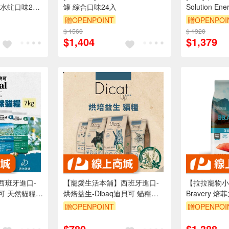
水虻口味24
罐 綜合口味24入
Solution E
料 E10火雞
贈OPENPOINT
贈OPENPOI
糧 熟齡貓
$ 1560
$ 1920
$1,404
$1,379
西班牙進口-
【寵愛生活本舖】西班牙進口-
【拉拉寵物小
貝可 天然貓糧
烘焙益生-Dibaq迪貝可 貓糧
Bravery 
3kg/14kg 迪貝可
贈OPENPOINT
贈OPENPOI
訂單滿 200
$780
$1,388