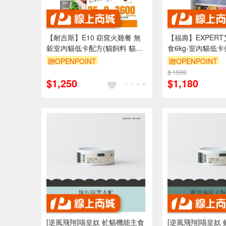
【耐吉斯】E10 窈窕火雞餐 無
【福壽】EXPER
穀室內貓低卡配方(貓飼料 貓糧
食6kg-室內貓低
貓食)4.5LB(2.04KG)
贈OPENPOINT
贈OPENPOINT
$ 1500
訂單滿 2000 元
$1,250
$1,180
（運費不算在 20
內）
[逆風飛翔]喵皇奴 虻貓機能主食
[逆風飛翔]喵皇奴