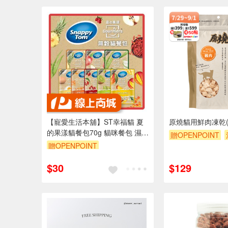
【寵愛生活本舖】ST幸福貓 夏
原燒貓用鮮肉凍乾(雞
的果漾貓餐包70g 貓咪餐包 濕食
贈OPENPOINT
貓咪副食 無穀貓餐包
贈OPENPOINT
滿額9折
贈$200
$30
$129