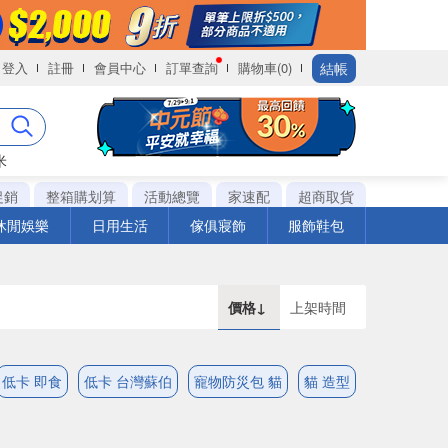
結帳
登入
註冊
會員中心
訂單查詢
購物車(0)
米
促銷
整箱購划算
活動總覽
家速配
超商取貨
休閒娛樂
日用生活
傢俱寢飾
服飾鞋包
價格↓
上架時間
低卡 即食
低卡 台灣蘇伯
寵物防災包 貓
貓 造型