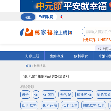
宅配
到店取貨
中元拜拜
UNIDES
巧克力
罐頭
海苔
線上商
好康主題
生鮮冷凍
飲料零食
米油沖
首頁
/ 相關搜尋
"低卡,貓" 相關商品共
24
筆資料
相關分類
低卡
貓
貓 飼料
天然 貓
摩達客 貓
寵物零食
低卡 飲料
低卡 蒟蒻
低卡 湯包
機能飲料 低卡