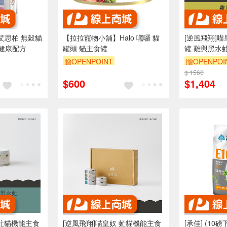
T艾思柏 無穀貓
【拉拉寵物小舖】Halo 嘿囉 貓
[逆風飛翔]
卡健康配方
罐頭 貓主食罐
罐 雞與黑水
贈OPENPOINT
贈OPENPOI
折抵 100元
訂單滿 2000 元折抵 100元
$ 1560
$600
$1,404
00 元的範圍
（運費不算在 2000 元的範圍
內）
 虻貓機能主食
[逆風飛翔]喵皇奴 虻貓機能主食
[承佳] (10