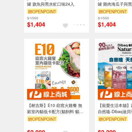
罐 旗魚與黑水虻口味24入
罐 雞肉海瓜子與黑
入
贈OPENPOINT
贈OPENPOINT
$ 1560
$ 1560
$1,404
$1,404
【耐吉斯】E10 窈窕火雞餐 無
【寵愛生活本舖】
穀室內貓低卡配方(貓飼料 貓糧
自然嗑-Dibaq迪
貓食)10LB(4.54KG)
7kg 迪貝可
贈OPENPOINT
贈OPENPOINT
$2,080
$2,300