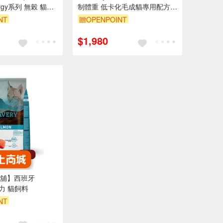
nergy系列 無榖 貓飼
制體重 低卡化毛成貓專用配方
室內貓低卡配方 貓
7.5kg
NT
贈OPENPOINT
$1,980
舖】西班牙
焙菲力 貓飼料
NT
0 元折抵 100元