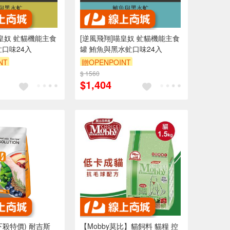
喵皇奴 虻貓機能主食
[逆風飛翔]喵皇奴 虻貓機能主食
虻口味24入
罐 鮪魚與黑水虻口味24入
NT
贈OPENPOINT
$ 1560
$1,404
磅下殺特價) 耐吉斯
【Mobby莫比】貓飼料 貓糧 控