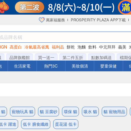
萬家福服務
PROSPERITY PLAZA APP下載
IGN
高蛋白
冷氣最高省萬
福利品
餅乾
泡麵
飲料
中元拜拜
義美
洋芋片
城
品牌旗艦館
買一送一
第二件五折
點數加碼送
檔期
泡
生活家電
熱門3C
美妝個清
嬰童保健
 貓
寵物玩具 貓
貓 豆腐砂
環保 貓
吸水 貓
貓 寵物用品
低卡 躍進
低卡 膳食纖維
蛋花湯 低卡