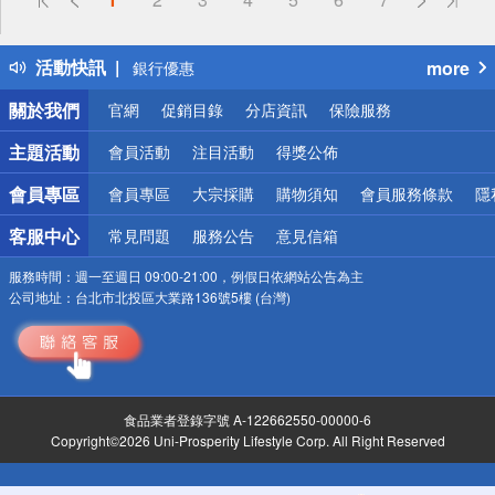
熱門話題
銀行優惠
活動快訊
more
偏遠地區配送
詐騙網頁！請小心！
關於我們
官網
促銷目錄
分店資訊
保險服務
主題活動
會員活動
注目活動
得獎公佈
會員專區
會員專區
大宗採購
購物須知
會員服務條款
隱
客服中心
常見問題
服務公告
意見信箱
服務時間：
週一至週日 09:00-21:00，例假日依網站公告為主
公司地址：
台北市北投區大業路136號5樓 (台灣)
食品業者登錄字號 A-122662550-00000-6
Copyright©2026 Uni-Prosperity Lifestyle Corp. All Right Reserved