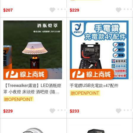
$207
$229
【Treewalker露遊】LED酒瓶燈
手電鑽USB充電款+47配件
罩 小夜燈 床頭燈 酒吧燈 (隨機
贈OPENPOINT
出貨)
贈OPENPOINT
$229
$233