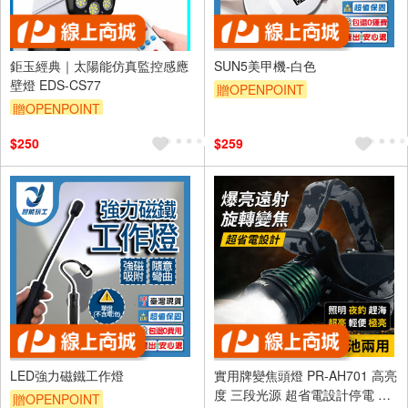
鉅玉經典｜太陽能仿真監控感應
SUN5美甲機-白色
壁燈 EDS-CS77
贈OPENPOINT
贈OPENPOINT
$250
$259
LED強力磁鐵工作燈
實用牌變焦頭燈 PR-AH701 高亮
度 三段光源 超省電設計停電 登
贈OPENPOINT