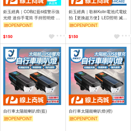
鉅玉經典｜COB紅藍6檔警示強
鉅玉經典｜歌林Kolin電池式電蚊
光燈 迷你手電筒 手持照明燈 小
拍【更換超方便】LED照明 滅蚊
型工作燈 高亮度 探照燈 露營燈
拍 捕蚊拍 三層密網 捕蚊神器
贈OPENPOINT
贈OPENPOINT
磁吸 夾扣 EDS-G869
KEM-HCA02
$150
$150
自行車太陽能喇叭燈(藍)
自行車太陽能喇叭燈(橙)
贈OPENPOINT
贈OPENPOINT