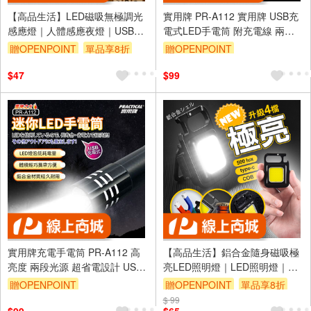
【高品生活】LED磁吸無極調光
實用牌 PR-A112 實用牌 USB充
感應燈｜人體感應夜燈｜USB充
電式LED手電筒 附充電線 兩段
電衣櫃燈｜免釘壁掛櫥櫃燈｜走
光源模式 體積輕巧 便攜照明
贈OPENPOINT
單品享8折
贈OPENPOINT
廊樓梯小夜燈
訂單滿 2000 元折抵 100元
$47
$99
（運費不算在 2000 元的範圍
內）
單品享9折
實用牌充電手電筒 PR-A112 高
【高品生活】鋁合金隨身磁吸極
亮度 兩段光源 超省電設計 USB
亮LED照明燈｜LED照明燈｜鋁
充電 體積輕巧使用便利
合金｜鑰匙扣燈｜登山扣燈｜手
贈OPENPOINT
贈OPENPOINT
單品享8折
電筒
訂單滿 2000 元折抵 100元
$ 99