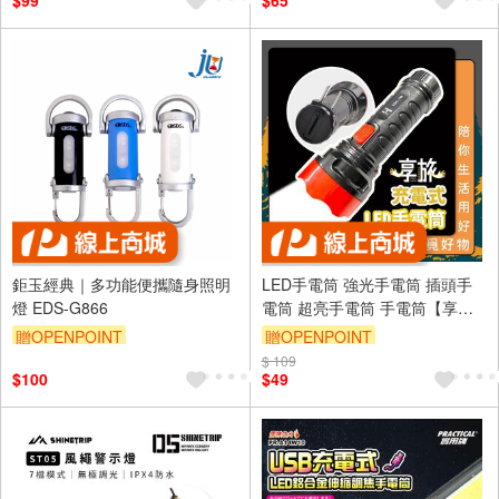
$99
$65
（運費不算在 2000 元的範圍
內）
單品享9折
鉅玉經典｜多功能便攜隨身照明
LED手電筒 強光手電筒 插頭手
燈 EDS-G866
電筒 超亮手電筒 手電筒【享
旅】【Ho覓好物】緊急照明 露
贈OPENPOINT
贈OPENPOINT
營燈 強光手電筒 強光
$ 109
$100
$49