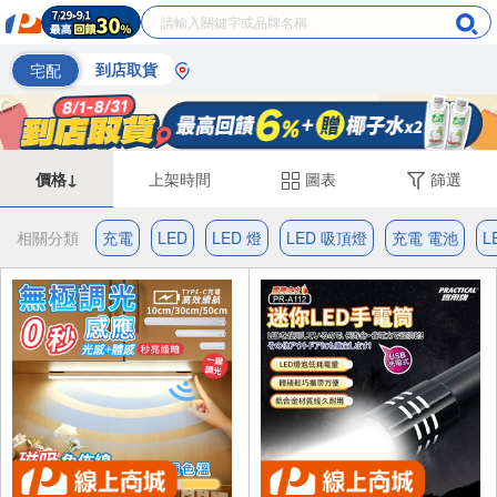
宅配
到店取貨
價格↓
上架時間
圖表
篩選
相關分類
充電
LED
LED 燈
LED 吸頂燈
充電 電池
L