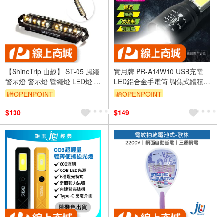
【ShineTrip 山趣】 ST-05 風繩
實用牌 PR-A14W10 USB充電
警示燈 警示燈 營繩燈 LED燈 磁
LED鋁合金手電筒 調焦式體積輕
吸燈 帳篷燈 防絆倒
巧 便攜照明 附充電線
贈OPENPOINT
贈OPENPOINT
訂單滿 2000 元折抵 100元
$130
$149
（運費不算在 2000 元的範圍
內）
單品享9折