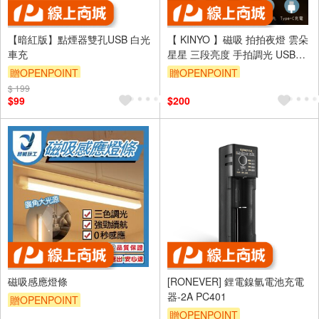
【暗紅版】點煙器雙孔USB 白光
【 KINYO 】磁吸 拍拍夜燈 雲朵
車充
星星 三段亮度 手拍調光 USB充
電 拍拍燈
贈OPENPOINT
贈OPENPOINT
$ 199
$99
$200
磁吸感應燈條
[RONEVER] 鋰電鎳氫電池充電
器-2A PC401
贈OPENPOINT
贈OPENPOINT