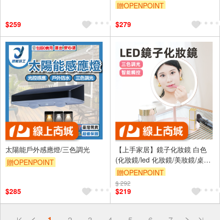
山 施工必備
贈OPENPOINT
訂單滿 2000 元折抵 100元
$259
$279
（運費不算在 2000 元的範圍
內）
單品享9折
太陽能戶外感應燈/三色調光
【上手家居】鏡子化妝鏡 白色
(化妝鏡/led 化妝鏡/美妝鏡/桌
贈OPENPOINT
鏡/led鏡子/梳妝鏡)
贈OPENPOINT
$ 292
訂單滿999享9折
$285
$219
偏遠地區配送
詐騙網頁！請小心！
得獎公告
1
2
3
4
5
6
7