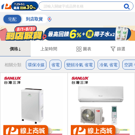
宅配
到店取貨
價格↓
上架時間
圖表
篩選
相關分類
環保冷媒
省電
變頻冷氣 省電
冷氣 省電
空調 