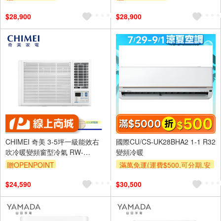
$28,900
$28,900
CHIMEI 奇美 3-5坪一級能效右
國際CU/CS-UK28BHA2 1-1 R32
吹冷暖變頻窗型冷氣 RW-
變頻冷暖
R29HW1
贈OPENPOINT
滿萬免運(運費$500,可分期,安
裝跨區費另計,單品未滿1萬元
$24,590
$30,500
及使用6期以上分期0利率,需付
基本安裝運費)
滿額折$500