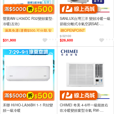
聲寶AW-LH36DC R32變頻窗型-
SANLUX台灣三洋 變頻冷暖一級
冷暖(左吹)
節能分離式冷氣空調SAE-
V36HJ3/SAC-V36HJ3
滿萬免運(運費$500,可分期,安
贈OPENPOINT
裝跨區費另計,單品未滿1萬元
$ 32100
$31,900
$26,600
及使用6期以上分期0利率,需付
基本安裝運費)
滿額折$500
禾聯 HI/HO-LA36BH 1-1 R32變
CHIMEI 奇美 4-6坪一級能效右
頻一級冷暖
吹冷暖變頻窗型冷氣 RW-