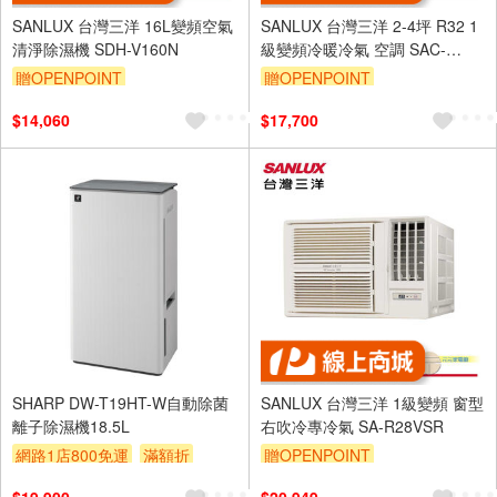
SANLUX 台灣三洋 16L變頻空氣
SANLUX 台灣三洋 2-4坪 R32 1
清淨除濕機 SDH-V160N
級變頻冷暖冷氣 空調 SAC-
V22HR3/SAE-V22HR3
贈OPENPOINT
贈OPENPOINT
$14,060
$17,700
SHARP DW-T19HT-W自動除菌
SANLUX 台灣三洋 1級變頻 窗型
離子除濕機18.5L
右吹冷專冷氣 SA-R28VSR
網路1店800免運
滿額折
贈OPENPOINT
贈$200