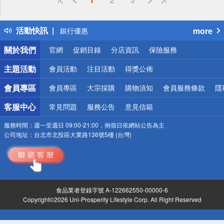
得獎公告
熱門話題
活動快訊
more
銀行優惠
偏遠地區配送
關於我們
官網
促銷目錄
分店資訊
保險服務
詐騙網頁！請小心！
主題活動
會員活動
注目活動
得獎公佈
會員專區
會員專區
大宗採購
購物須知
會員服務條款
隱
客服中心
常見問題
服務公告
意見信箱
服務時間：
週一至週日 09:00-21:00，例假日依網站公告為主
公司地址：
台北市北投區大業路136號5樓 (台灣)
食品業者登錄字號 A-122662550-00000-6
Copyright©2026 Uni-Prosperity Lifestyle Corp. All Right Reserved