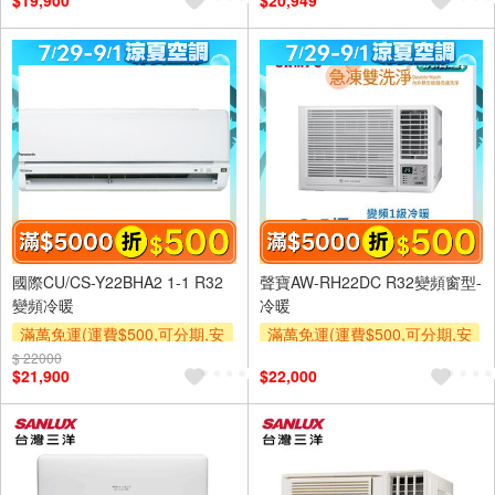
$19,900
$20,949
國際CU/CS-Y22BHA2 1-1 R32
聲寶AW-RH22DC R32變頻窗型-
變頻冷暖
冷暖
滿萬免運(運費$500,可分期,安
滿萬免運(運費$500,可分期,安
裝跨區費另計,單品未滿1萬元
裝跨區費另計,單品未滿1萬元
$ 22000
$21,900
$22,000
及使用6期以上分期0利率,需付
及使用6期以上分期0利率,需付
基本安裝運費)
基本安裝運費)
滿額折$500
滿額折$500