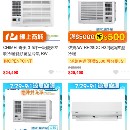
CHIMEI 奇美 3-5坪一級能效左
聲寶AW-RH28DC R32變頻窗型-
吹冷暖變頻窗型冷氣 RW-
冷暖
L29HW1
贈OPENPOINT
滿萬免運(運費$500,可分期,安
裝跨區費另計,單品未滿1萬元
$ 25500
$24,590
$25,450
及使用6期以上分期0利率,需付
基本安裝運費)
滿額折$500