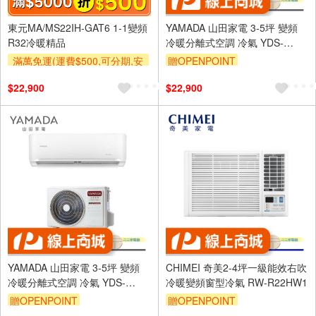
東元MA/MS22IH-GAT6 1-1變頻
YAMADA 山田家電 3-5坪 變頻
R32冷暖精品
冷暖分離式空調 冷氣 YDS-
FN28H/YDC-FN28H
滿萬免運(運費$500,可分期,安
贈OPENPOINT
裝跨區費另計,單品未滿1萬元
$22,900
$22,900
及使用6期以上分期0利率,需付
基本安裝運費)
滿額折$500
YAMADA 山田家電 3-5坪 變頻
CHIMEI 奇美2-4坪一級能效右吹
冷暖分離式空調 冷氣 YDS-
冷暖變頻窗型冷氣 RW-R22HW1
FN28AH/YDC-FN28AH
贈OPENPOINT
贈OPENPOINT