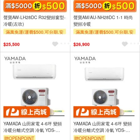
聲寶AW-LH28DC R32變頻窗型-
聲寶AM/AU-NH28DC 1-1 時尚
冷暖(左吹)
變頻冷暖
滿萬免運(運費$500,可分期,安
滿萬免運(運費$500,可分期,安
裝跨區費另計,單品未滿1萬元
裝跨區費另計,單品未滿1萬元
$25,500
$26,900
及使用6期以上分期0利率,需付
及使用6期以上分期0利率,需付
基本安裝運費)
基本安裝運費)
滿額折$500
滿額折$500
YAMADA 山田家電 4-6坪 變頻
YAMADA 山田家電 4-6坪 變頻
冷暖分離式空調 冷氣 YDS-
冷暖分離式空調 冷氣 YDS-
FN36AH/YDC-FN36AH
FN36H/YDC-FN36H
贈OPENPOINT
贈OPENPOINT