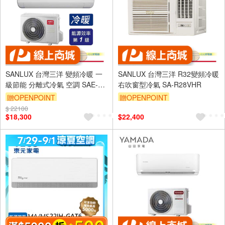
SANLUX 台灣三洋 變頻冷暖 一
SANLUX 台灣三洋 R32變頻冷暖
級節能 分離式冷氣 空調 SAE-
右吹窗型冷氣 SA-R28VHR
V23HJ3/SAC-V23HJ3
贈OPENPOINT
贈OPENPOINT
$ 22100
$18,300
$22,400