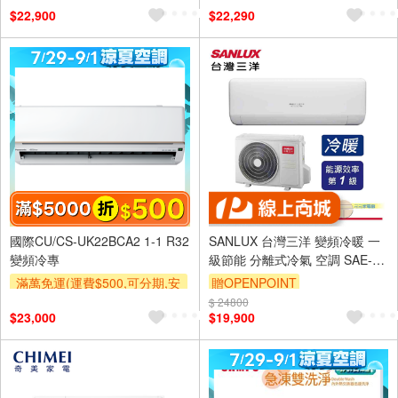
$22,900
$22,290
國際CU/CS-UK22BCA2 1-1 R32
SANLUX 台灣三洋 變頻冷暖 一
變頻冷專
級節能 分離式冷氣 空調 SAE-
V28HJ3/SAC-V28HJ3
滿萬免運(運費$500,可分期,安
贈OPENPOINT
裝跨區費另計,單品未滿1萬元
$ 24800
$23,000
$19,900
及使用6期以上分期0利率,需付
基本安裝運費)
滿額折$500