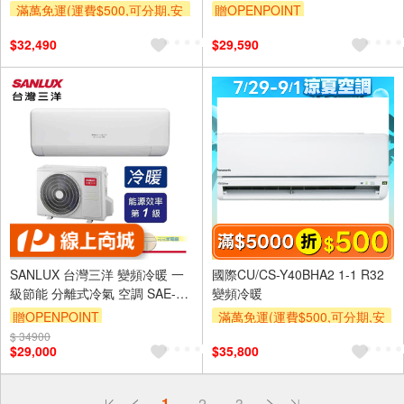
R36HW1
滿萬免運(運費$500,可分期,安
贈OPENPOINT
裝跨區費另計,單品未滿1萬元
$32,490
$29,590
及使用6期以上分期0利率,需付
基本安裝運費)
滿額折$500
SANLUX 台灣三洋 變頻冷暖 一
國際CU/CS-Y40BHA2 1-1 R32
級節能 分離式冷氣 空調 SAE-
變頻冷暖
V41HJ3/SAC-V41HJ3
贈OPENPOINT
滿萬免運(運費$500,可分期,安
裝跨區費另計,單品未滿1萬元
$ 34900
$29,000
$35,800
及使用6期以上分期0利率,需付
基本安裝運費)
偏遠地區配送
滿額折$500
詐騙網頁！請小心！
1
2
3