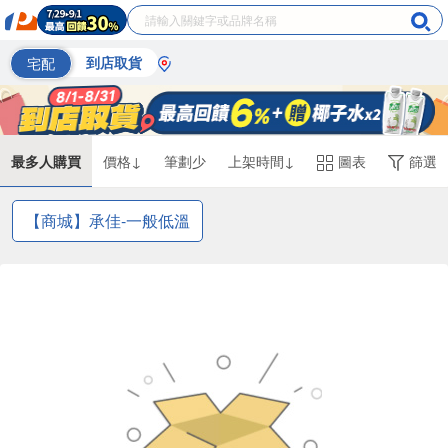
宅配
到店取貨
最多人購買
價格↓
筆劃少
上架時間↓
圖表
篩選
【商城】承佳-一般低溫