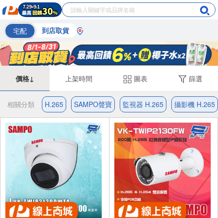
宅配
到店取貨
價格↓
上架時間
圖表
篩選
相關分類
H.265
SAMPO聲寶
監視器 H.265
攝影機 H.265