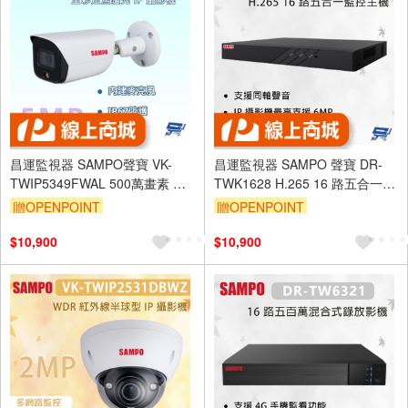
昌運監視器 SAMPO聲寶 VK-
昌運監視器 SAMPO 聲寶 DR-
TWIP5349FWAL 500萬畫素 全
TWK1628 H.265 16 路五合一監
彩定焦暖光 IP 攝影機 內建麥克
控主機 最大支援10TB 硬碟
贈OPENPOINT
贈OPENPOINT
風
$10,900
$10,900