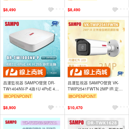
$8,490
$8,490
昌運監視器 SAMPO聲寶 DR-
昌運監視器 SAMPO聲寶 VK-
TW1404NV-P 4路1U 4PoE 4K
TWIP2541FWTN 2MP IR 定焦
H.265 錄影主機 10/100Mbps
槍型網路攝影機 內建紅外LED
贈OPENPOINT
贈OPENPOINT
$8,900
$10,470