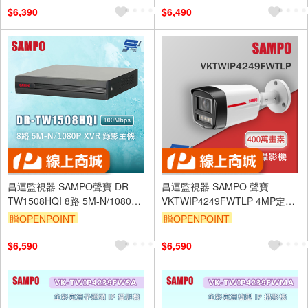
$6,390
$6,490
昌運監視器 SAMPO聲寶 DR-
昌運監視器 SAMPO 聲寶
TW1508HQI 8路 5M-N/1080P
VKTWIP4249FWTLP 4MP定焦
XVR 錄影主機 100Mbps
槍型網路攝影機 暖光照射距離為
贈OPENPOINT
贈OPENPOINT
50m
$6,590
$6,590