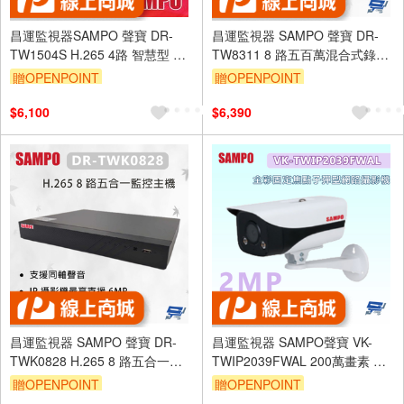
昌運監視器SAMPO 聲寶 DR-
昌運監視器 SAMPO 聲寶 DR-
TW1504S H.265 4路 智慧型 五
TW8311 8 路五百萬混合式錄放
合一 XVR錄影主機 同軸聲音
影機 支援 4G 手機監看功能
贈OPENPOINT
贈OPENPOINT
$6,100
$6,390
昌運監視器 SAMPO 聲寶 DR-
昌運監視器 SAMPO聲寶 VK-
TWK0828 H.265 8 路五合一監
TWIP2039FWAL 200萬畫素 全
控主機 最大支援 10TB硬碟
彩固定焦點子彈型網路攝影機
贈OPENPOINT
贈OPENPOINT
IP67