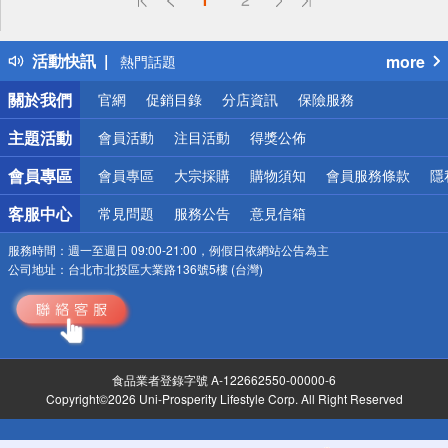
詐騙網頁！請小心！
得獎公告
活動快訊
more
熱門話題
銀行優惠
關於我們
官網
促銷目錄
分店資訊
保險服務
偏遠地區配送
詐騙網頁！請小心！
主題活動
會員活動
注目活動
得獎公佈
會員專區
會員專區
大宗採購
購物須知
會員服務條款
隱
客服中心
常見問題
服務公告
意見信箱
服務時間：
週一至週日 09:00-21:00，例假日依網站公告為主
公司地址：
台北市北投區大業路136號5樓 (台灣)
食品業者登錄字號 A-122662550-00000-6
Copyright©2026 Uni-Prosperity Lifestyle Corp. All Right Reserved