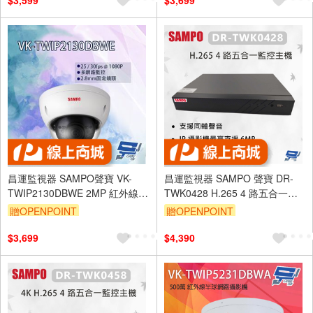
$3,599
$3,699
昌運監視器 SAMPO聲寶 VK-
昌運監視器 SAMPO 聲寶 DR-
TWIP2130DBWE 2MP 紅外線
TWK0428 H.265 4 路五合一監
半球型 網路攝影機
控主機 最大支援10TB硬碟
贈OPENPOINT
贈OPENPOINT
$3,699
$4,390