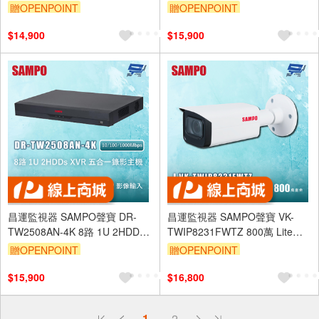
球網路攝影機 電動變焦 紅外線
焦槍型IP攝影機 電動變焦 紅外
贈OPENPOINT
贈OPENPOINT
60M
線60M
$14,900
$15,900
昌運監視器 SAMPO聲寶 DR-
昌運監視器 SAMPO聲寶 VK-
TW2508AN-4K 8路 1U 2HDDs
TWIP8231FWTZ 800萬 Lite紅
XVR 五合一錄影主機
外變焦槍型IP攝影機
贈OPENPOINT
贈OPENPOINT
10/100/1000Mbps
$15,900
$16,800
偏遠地區配送
1
2