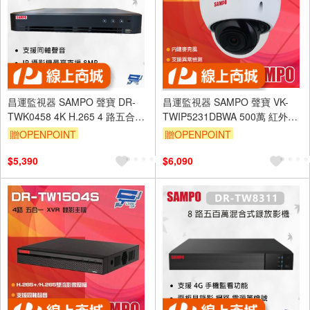
昌運監視器 SAMPO 聲寶 DR-
昌運監視器 SAMPO 聲寶 VK-
TWK0458 4K H.265 4 路五合一
TWIP5231DBWA 500萬 紅外線
監控主機 最大支援 10TB硬碟
半球網路攝影機 內建麥克風 紅
贈OPENPOINT
贈OPENPOINT
外線30M
$5,390
$6,090