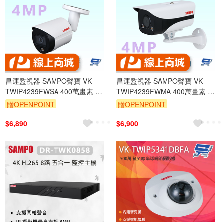
昌運監視器 SAMPO聲寶 VK-
昌運監視器 SAMPO聲寶 VK-
TWIP4239FWSA 400萬畫素 全
TWIP4239FWMA 400萬畫素 全
彩定焦子彈頭IP攝影機 內建麥克
彩定焦槍型 IP 攝影機
贈OPENPOINT
贈OPENPOINT
風
$6,890
$6,900