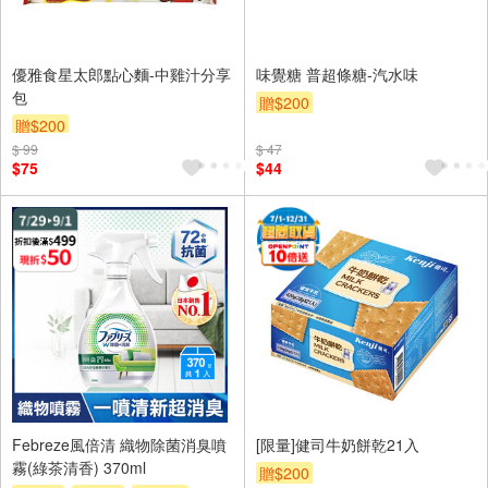
優雅食星太郎點心麵-中雞汁分享
味覺糖 普超條糖-汽水味
包
贈$200
贈$200
$ 99
$ 47
$75
$44
Febreze風倍清 織物除菌消臭噴
[限量]健司牛奶餅乾21入
霧(綠茶清香) 370ml
贈$200