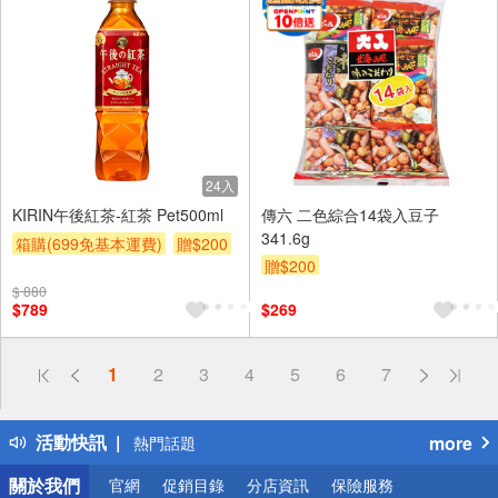
24入
KIRIN午後紅茶-紅茶 Pet500ml
傳六 二色綜合14袋入豆子
341.6g
箱購(699免基本運費)
贈$200
贈$200
$ 880
$789
$269
偏遠地區配送
1
2
3
4
5
6
7
詐騙網頁！請小心！
得獎公告
活動快訊
more
熱門話題
銀行優惠
關於我們
官網
促銷目錄
分店資訊
保險服務
偏遠地區配送