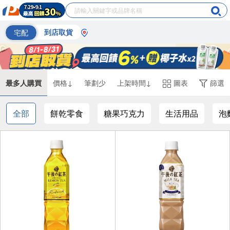
宅配
到店取貨
最多人購買
價格↓
筆劃少
上架時間↓
圖表
篩選
全部
餅乾零食
糖果巧克力
生活用品
泡