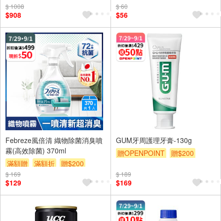
$ 1008
$ 60
$908
$56
Febreze風倍清 織物除菌消臭噴
GUM牙周護理牙膏-130g
霧(高效除菌) 370ml
贈OPENPOINT
贈$200
滿額贈
滿額折
贈$200
$ 169
$ 189
$129
$169