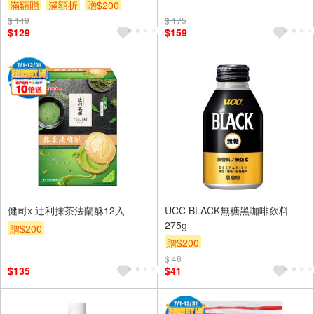
滿額贈
滿額折
贈$200
$ 149
$ 175
$129
$159
健司x 辻利抹茶法蘭酥12入
UCC BLACK無糖黑咖啡飲料
275g
贈$200
贈$200
$ 48
$135
$41