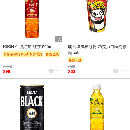
3入
KIRIN 午後紅茶-紅茶 500ml
明治洋洋棒餅乾-巧克力口味附糖
粒-48g
箱購(699免基本運費)
贈$200
贈$200
$ 110
$ 35
$99
$33