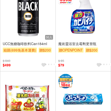
30入
UCC無糖咖啡飲料Can184ml
魔術靈浴室去霉劑更替瓶
箱購(699免基本運費)
贈$200
贈OPENPOINT
贈$200
$ 840
$ 85
$499
$79