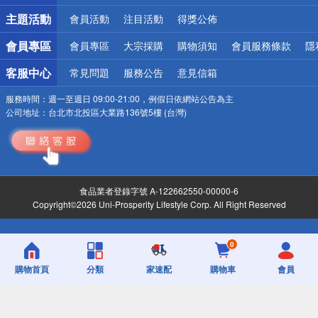
詐騙網頁！請小心！
主題活動
會員活動
注目活動
得獎公佈
會員專區
會員專區
大宗採購
購物須知
會員服務條款
隱
客服中心
常見問題
服務公告
意見信箱
服務時間：
週一至週日 09:00-21:00，例假日依網站公告為主
公司地址：
台北市北投區大業路136號5樓 (台灣)
食品業者登錄字號 A-122662550-00000-6
Copyright©2026 Uni-Prosperity Lifestyle Corp. All Right Reserved
0
購物首頁
分類
家速配
購物車
會員