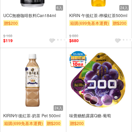
6入
24入
UCC無糖咖啡飲料Can184ml
KIRIN 午後紅茶-檸檬紅茶500ml
贈$200
箱購(699免基本運費)
贈$200
$ 168
$ 880
$119
$680
24入
KIRIN午後紅茶-奶茶 Pet 500ml
味覺糖酷露露Q糖-葡萄
箱購(699免基本運費)
贈$200
贈$200