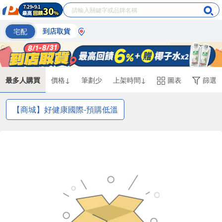
宅配
到店取貨
最多人購買
價格↓
筆劃少
上架時間↓
圖表
篩選
【商城】好健康國際-預購低溫