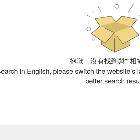
抱歉，沒有找到與""相
search in English, please switch the website’s 
better search resul