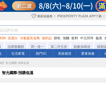
萬家福服務
PROSPERITY PLAZA APP下載
IGN
高蛋白
冷氣最高省萬
福利品
餅乾
泡麵
飲料
中元拜拜
義美
海苔
城
品牌旗艦館
買一送一
第二件五折
點數加碼送
檔期
泡
生活家電
熱門3C
美妝個清
嬰童保健
商城】智允國際-預購低溫
】智允國際-預購低溫