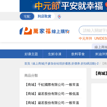
宅配
到店取貨
中元拜拜
UNIDES
巧克力
罐頭
咖啡
線上商
好康主題
生鮮冷凍
飲料零食
米油沖
首頁
/ 線上商城(不參加全站現折優惠.折價券.折扣碼活動)-2
/ 【
【商城
商品分類
【商城】千虹國際有限公司-一般常溫
【商城】崴若股份有限公司-一般低溫
【商城】崴若股份有限公司-一般常溫