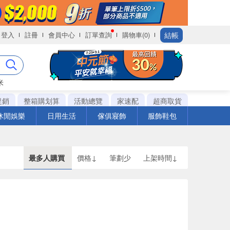
結帳
登入
註冊
會員中心
訂單查詢
購物車(0)
米
促銷
整箱購划算
活動總覽
家速配
超商取貨
休閒娛樂
日用生活
傢俱寢飾
服飾鞋包
最多人購買
價格↓
筆劃少
上架時間↓