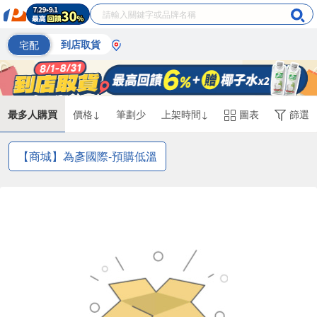
宅配
到店取貨
最多人購買
價格↓
筆劃少
上架時間↓
圖表
篩選
【商城】為彥國際-預購低溫