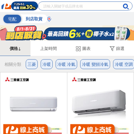
宅配
到店取貨
價格↓
上架時間
圖表
篩選
相關分類
三菱
冷暖
冷暖 冷氣
冷暖 變頻冷氣
冷暖 空調