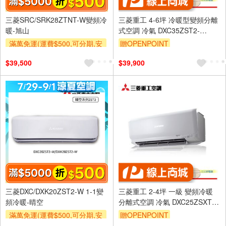
三菱SRC/SRK28ZTNT-W變頻冷
三菱重工 4-6坪 冷暖型變頻分離
暖-旭山
式空調 冷氣 DXC35ZST2-
W/DXK35ZST2-W
滿萬免運(運費$500,可分期,安
贈OPENPOINT
裝跨區費另計,單品未滿1萬元
$39,500
$39,900
及使用6期以上分期0利率,需付
基本安裝運費)
滿額折$500
滿額贈券
三菱DXC/DXK20ZST2-W 1-1變
三菱重工 2-4坪 一級 變頻冷暖
頻冷暖-晴空
分離式空調 冷氣 DXC25ZSXT2-
W/DXK25ZSXT2-W
滿萬免運(運費$500,可分期,安
贈OPENPOINT
裝跨區費另計,單品未滿1萬元