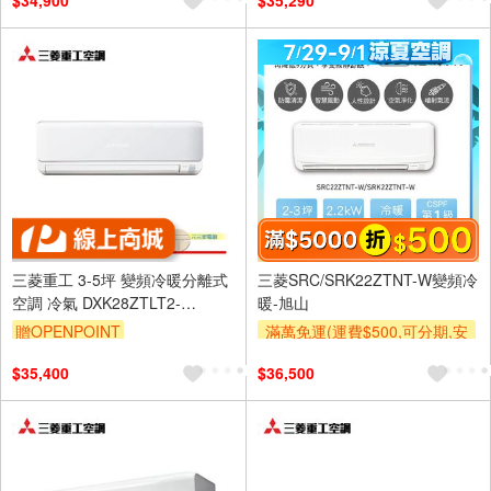
$34,900
$35,290
三菱重工 3-5坪 變頻冷暖分離式
三菱SRC/SRK22ZTNT-W變頻冷
空調 冷氣 DXK28ZTLT2-
暖-旭山
W/DXC28ZTLT2-W
贈OPENPOINT
滿萬免運(運費$500,可分期,安
裝跨區費另計,單品未滿1萬元
$35,400
$36,500
及使用6期以上分期0利率,需付
基本安裝運費)
滿額折$500
滿額贈券