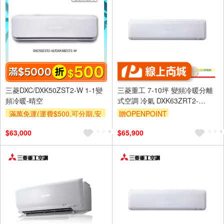
三菱DXC/DXK50ZST2-W 1-1變
三菱重工 7-10坪 變頻冷暖分離
頻冷暖-晴空
式空調 冷氣 DXK63ZRT2-
W/DXC63ZRT2-W
滿萬免運(運費$500,可分期,安
贈OPENPOINT
裝跨區費另計,單品未滿1萬元
$63,000
$65,900
及使用6期以上分期0利率,需付
基本安裝運費)
滿額折$500
滿額贈券