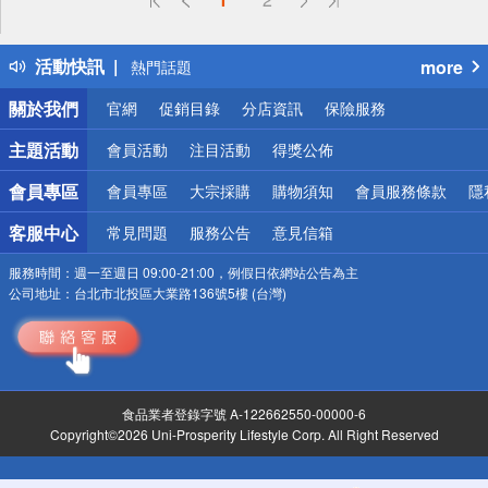
詐騙網頁！請小心！
得獎公告
活動快訊
more
熱門話題
銀行優惠
關於我們
官網
促銷目錄
分店資訊
保險服務
偏遠地區配送
詐騙網頁！請小心！
主題活動
會員活動
注目活動
得獎公佈
會員專區
會員專區
大宗採購
購物須知
會員服務條款
隱
客服中心
常見問題
服務公告
意見信箱
服務時間：
週一至週日 09:00-21:00，例假日依網站公告為主
公司地址：
台北市北投區大業路136號5樓 (台灣)
食品業者登錄字號 A-122662550-00000-6
Copyright©2026 Uni-Prosperity Lifestyle Corp. All Right Reserved