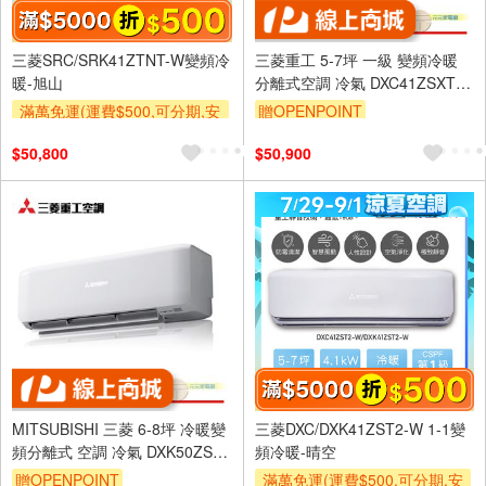
三菱SRC/SRK41ZTNT-W變頻冷
三菱重工 5-7坪 一級 變頻冷暖
暖-旭山
分離式空調 冷氣 DXC41ZSXT2-
W/DXK41ZSXT2-W
滿萬免運(運費$500,可分期,安
贈OPENPOINT
裝跨區費另計,單品未滿1萬元
$50,800
$50,900
及使用6期以上分期0利率,需付
基本安裝運費)
滿額折$500
滿額贈券
MITSUBISHI 三菱 6-8坪 冷暖變
三菱DXC/DXK41ZST2-W 1-1變
頻分離式 空調 冷氣 DXK50ZST-
頻冷暖-晴空
W/DXC50ZST-W
贈OPENPOINT
滿萬免運(運費$500,可分期,安