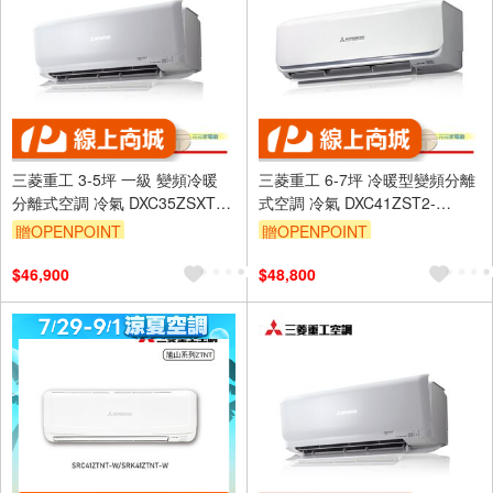
三菱重工 3-5坪 一級 變頻冷暖
三菱重工 6-7坪 冷暖型變頻分離
分離式空調 冷氣 DXC35ZSXT2-
式空調 冷氣 DXC41ZST2-
W/DXK35ZSXT2-W
W/DXK41ZST2-W
贈OPENPOINT
贈OPENPOINT
$46,900
$48,800