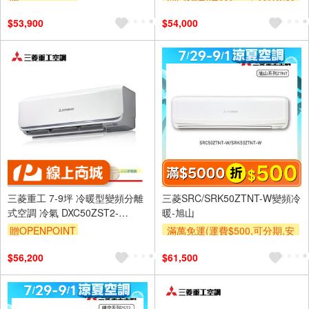
裝跨區費另計,單品未滿1萬元
$53,900
$54,000
及使用6期以上分期0利率,需付
基本安裝運費)
滿額折$500
滿額贈券
三菱重工 7-9坪 冷暖型變頻分離
三菱SRC/SRK50ZTNT-W變頻冷
式空調 冷氣 DXC50ZST2-
暖-旭山
W/DXK50ZST2-W
贈OPENPOINT
滿萬免運(運費$500,可分期,安
裝跨區費另計,單品未滿1萬元
$56,200
$61,500
及使用6期以上分期0利率,需付
基本安裝運費)
滿額折$500
滿額贈券