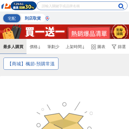
宅配
到店取貨
最多人購買
價格↓
筆劃少
上架時間↓
圖表
篩選
【商城】楓節-預購常溫