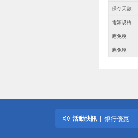
保存天數
電源規格
應免稅
應免稅
偏遠地區配
詐騙網頁！
得獎公告
熱門話題
活動快訊
銀行優惠
偏遠地區配
詐騙網頁！