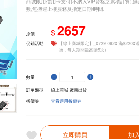
商城限用信用卡支付(不納入VIP資格之累積計算),無
數,無搬運上樓服務及指定日期/時間.
2657
$
原價
促銷活動
【線上商城限定】_0729-0820 滿$2200
贈，每人期間最高贈5次)
數量
訂單類型
線上商城 廠商出貨
折價券
查看適用折價券
立即購買
加