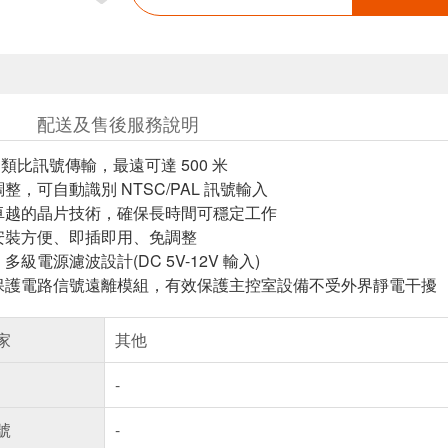
配送及售後服務說明
BS 類比訊號傳輸，最遠可達 500 米
整，可自動識別 NTSC/PAL 訊號輸入
卓越的晶片技術，確保長時間可穩定工作
安裝方便、即插即用、免調整
多級電源濾波設計(DC 5V-12V 輸入)
保護電路信號遠離模組，有效保護主控室設備不受外界靜電干擾
家
其他
-
號
-