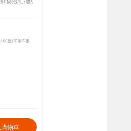
法用錢包/紅利點
送100點(單筆不累
入購物車