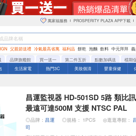
萬家福服務
PROSPERITY PLAZA APP下載
IGN
父親節送禮
冷氣最高省萬
福利品
餅乾
泡麵
飲料
中元拜拜
義
衛生紙
城
品牌旗艦館
買一送一
第二件五折
點數加碼送
檔期
泡
生活家電
熱門3C
美妝個清
嬰童保健
昌運監視器 HD-501SD 5路 類
最遠可達500M 支援 NTSC PAL
◎品牌：
昌運
◎規格： 1PCS
◎逛逛專館：
司