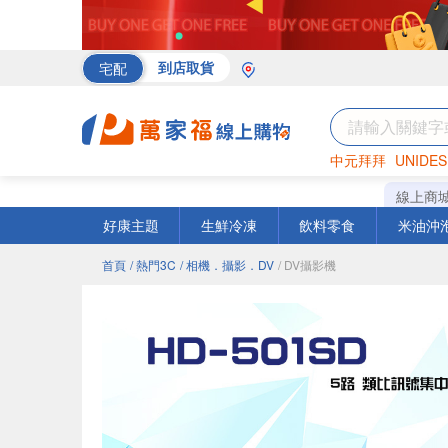
宅配
到店取貨
中元拜拜
UNIDES
海苔
巧克力
罐頭
線上商
好康主題
生鮮冷凍
飲料零食
米油沖
首頁
/ 熱門3C
/ 相機．攝影．DV
/ DV攝影機