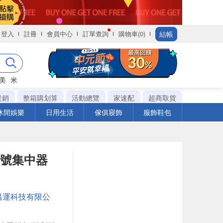
結帳
登入
註冊
會員中心
訂單查詢
購物車(0)
美
米
促銷
整箱購划算
活動總覽
家速配
超商取貨
休閒娛樂
日用生活
傢俱寢飾
服飾鞋包
比訊號集中器
昌運科技有限公