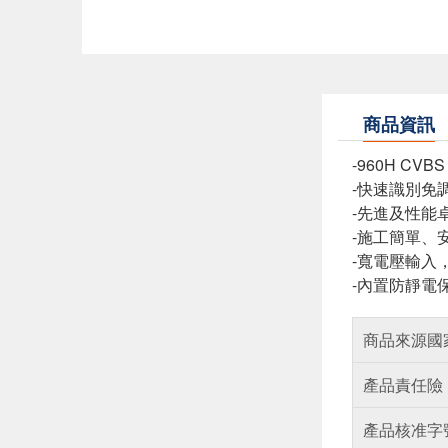
商品資訊
-960H CV
-快速識別免調
-先進及性能
-施工簡單、
-寬電壓輸入，
-內置防靜電
商品來源國
產品責任險
產品核准字