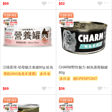
$69
$52
汪喵星球-幼母貓主食罐80g-鮭魚
CHARM野性魅力-鮪魚慕斯貓罐
80g
專館(800免基本運費)
多件省
多件省
贈OPENPOINT
贈OPENPOINT
滿額贈
滿額贈
滿額9折
贈$200
$69
$36