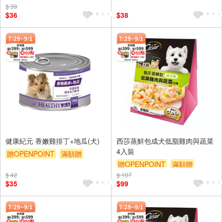
$ 39
$36
$38
健康紀元 香嫩雞排丁+地瓜(犬)
西莎蒸鮮包成犬低脂雞肉與蔬菜
4入裝
贈OPENPOINT
滿額贈
贈OPENPOINT
滿額贈
滿額9折
贈$200
$ 42
$ 107
滿額9折
贈$200
$35
$99