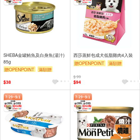
SHEBA金罐鮪魚及白身魚(湯汁)
西莎蒸鮮包成犬低脂雞肉4入裝
85g
贈OPENPOINT
滿額贈
贈OPENPOINT
滿額贈
滿額9折
贈$200
滿額9折
贈$200
$ 99
$38
$94