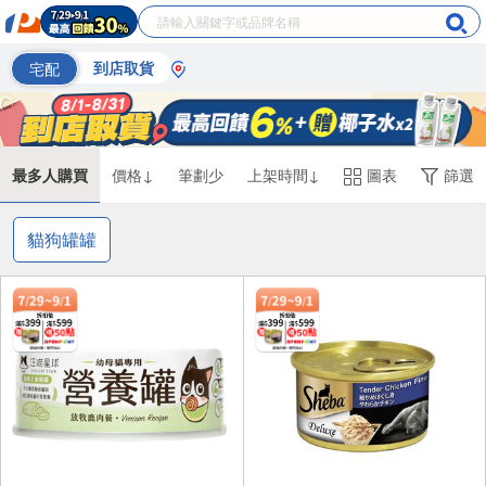
宅配
到店取貨
最多人購買
價格↓
筆劃少
上架時間↓
圖表
篩選
貓狗罐罐