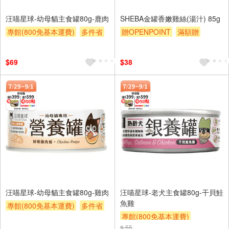
汪喵星球-幼母貓主食罐80g-鹿肉
SHEBA金罐香嫩雞絲(湯汁) 85g
專館(800免基本運費)
多件省
贈OPENPOINT
滿額贈
贈OPENPOINT
滿額贈
滿額9折
贈$200
$69
$38
汪喵星球-幼母貓主食罐80g-雞肉
汪喵星球-老犬主食罐80g-干貝鮭
魚雞
專館(800免基本運費)
多件省
專館(800免基本運費)
贈OPENPOINT
滿額贈
$ 55
贈OPENPOINT
滿額贈