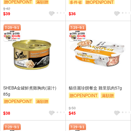
贈OPENPOINT
滿額贈
多件省
贈OPENPOINT
滿額9折
贈$200
$ 42
滿額贈
滿額9折
贈$200
$39
$36
SHEBA金罐鮮煮雞胸肉(湯汁)
貓倍麗珍饌餐盒 雞里肌肉57g
85g
贈OPENPOINT
滿額贈
贈OPENPOINT
滿額贈
滿額9折
贈$200
滿額9折
贈$200
$ 50
$38
$45