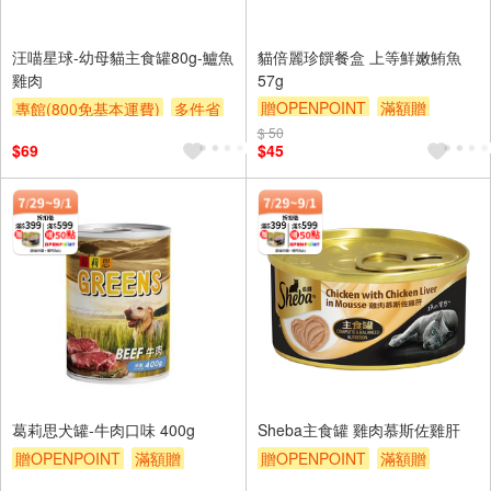
汪喵星球-幼母貓主食罐80g-鱸魚
貓倍麗珍饌餐盒 上等鮮嫩鮪魚
雞肉
57g
贈OPENPOINT
滿額贈
專館(800免基本運費)
多件省
滿額9折
贈$200
贈OPENPOINT
滿額贈
$ 50
$69
$45
葛莉思犬罐-牛肉口味 400g
Sheba主食罐 雞肉慕斯佐雞肝
贈OPENPOINT
滿額贈
贈OPENPOINT
滿額贈
滿額9折
贈$200
滿額9折
贈$200