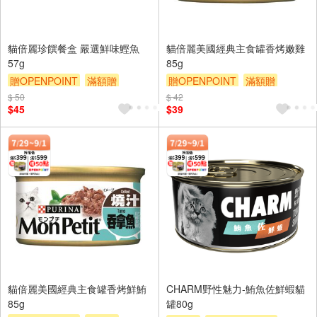
貓倍麗珍饌餐盒 嚴選鮮味鰹魚
貓倍麗美國經典主食罐香烤嫩雞
57g
85g
贈OPENPOINT
滿額贈
贈OPENPOINT
滿額贈
滿額9折
贈$200
滿額9折
贈$200
$ 50
$ 42
$45
$39
貓倍麗美國經典主食罐香烤鮮鮪
CHARM野性魅力-鮪魚佐鮮蝦貓
85g
罐80g