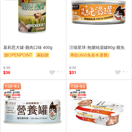
葛莉思犬罐-雞肉口味 400g
汪喵星球-無膠純湯罐80g-雞魚
贈OPENPOINT
滿額贈
專館(800免基本運費)
滿額9折
贈$200
贈OPENPOINT
滿額贈
$ 39
$ 32
$36
$31