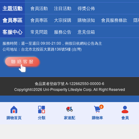
詐騙網頁！請小心！
主題活動
會員活動
注目活動
得獎公佈
會員專區
會員專區
大宗採購
購物須知
會員服務條款
隱
客服中心
常見問題
服務公告
意見信箱
服務時間：
週一至週日 09:00-21:00，例假日依網站公告為主
公司地址：
台北市北投區大業路136號5樓 (台灣)
食品業者登錄字號 A-122662550-00000-6
Copyright©2026 Uni-Prosperity Lifestyle Corp. All Right Reserved
0
購物首頁
分類
家速配
購物車
會員