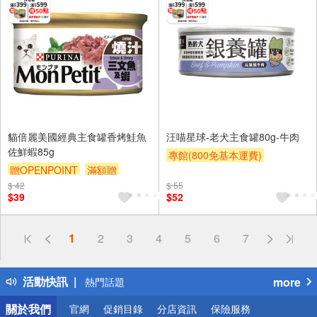
貓倍麗美國經典主食罐香烤鮭魚
汪喵星球-老犬主食罐80g-牛肉
佐鮮蝦85g
專館(800免基本運費)
贈OPENPOINT
滿額贈
贈OPENPOINT
滿額贈
$ 42
滿額9折
贈$200
$ 55
$39
$52
偏遠地區配送
1
2
3
4
5
6
7
詐騙網頁！請小心！
得獎公告
活動快訊
more
熱門話題
銀行優惠
關於我們
官網
促銷目錄
分店資訊
保險服務
偏遠地區配送