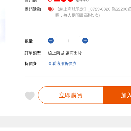
促銷活動
【線上商城限定】_0729-0820 滿$2200
贈，每人期間最高贈5次)
數量
訂單類型
線上商城 廠商出貨
折價券
查看適用折價券
立即購買
加