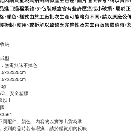
收納
成型
，無毒無味不掉色
5x22x25cm
5x22x25cm
0g
VC、安全塑膠
歲以上
國
3561
不同配件、顏色，內容物以實際出貨為準
，收到商品時若有瑕疵，請於鑑賞期內反映