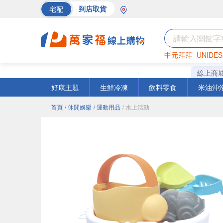
宅配
到店取貨
中元拜拜
UNIDES
巧克力
罐頭
海苔
線上商
好康主題
生鮮冷凍
飲料零食
米油沖
首頁
/ 休閒娛樂
/ 運動用品
/ 水上活動