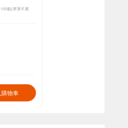
送100點(單筆不累
入購物車