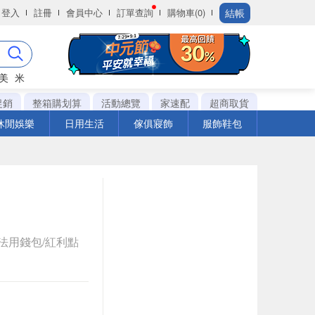
結帳
登入
註冊
會員中心
訂單查詢
購物車(0)
美
米
促銷
整箱購划算
活動總覽
家速配
超商取貨
休閒娛樂
日用生活
傢俱寢飾
服飾鞋包
法用錢包/紅利點