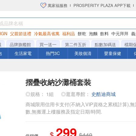
萬家福服務
PROSPERITY PLAZA APP下載
IGN
父親節送禮
冷氣最高省萬
福利品
餅乾
泡麵
飲料
中元拜拜
義
洋芋片
城
品牌旗艦館
買一送一
第二件五折
點數加碼送
檔期
泡
生活家電
熱門3C
美妝個清
嬰童保健
摺疊收納沙灘桶套裝
◎規格： 1組
◎逛逛專館：
史酷迪商城
商城限用信用卡支付(不納入VIP資格之累積計算),無
數,無搬運上樓服務及指定日期/時間.
299
$
$440
促銷價