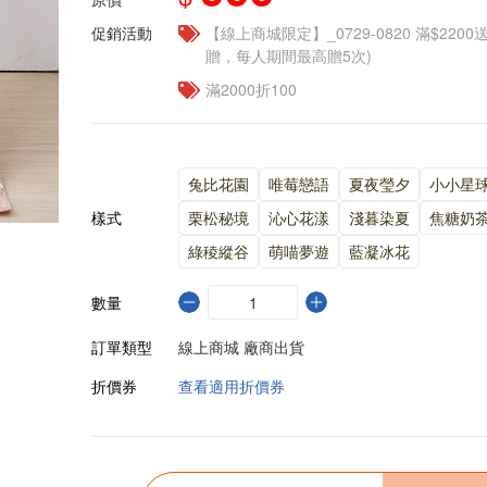
促銷活動
【線上商城限定】_0729-0820 滿$2200
贈，每人期間最高贈5次)
滿2000折100
兔比花園
唯莓戀語
夏夜瑩夕
小小星
樣式
栗松秘境
沁心花漾
淺暮染夏
焦糖奶
綠稜縱谷
萌喵夢遊
藍凝冰花
數量
訂單類型
線上商城 廠商出貨
折價券
查看適用折價券