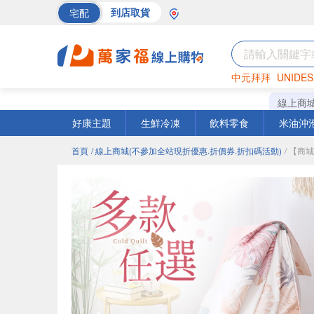
宅配
到店取貨
中元拜拜
UNIDES
海苔
巧克力
罐頭
線上商
好康主題
生鮮冷凍
飲料零食
米油沖
首頁
/ 線上商城(不參加全站現折優惠.折價券.折扣碼活動)
/ 【商