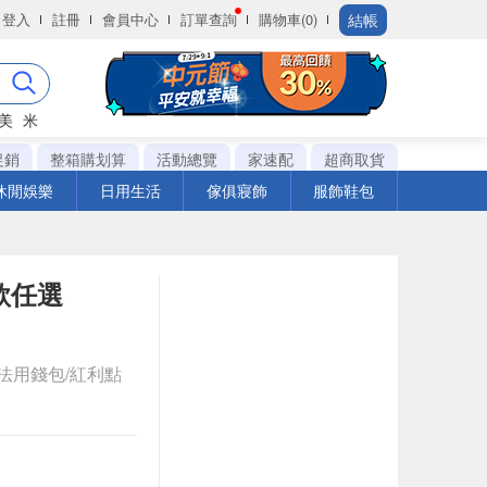
結帳
登入
註冊
會員中心
訂單查詢
購物車(0)
美
米
促銷
整箱購划算
活動總覽
家速配
超商取貨
休閒娛樂
日用生活
傢俱寢飾
服飾鞋包
多款任選
法用錢包/紅利點