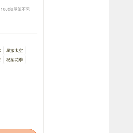
送100點(單筆不累
球
星旅太空
茶
秘葉花季