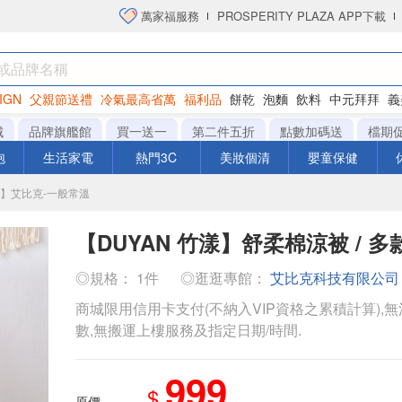
萬家福服務
PROSPERITY PLAZA APP下載
IGN
父親節送禮
冷氣最高省萬
福利品
餅乾
泡麵
飲料
中元拜拜
義
衛生紙
城
品牌旗艦館
買一送一
第二件五折
點數加碼送
檔期
泡
生活家電
熱門3C
美妝個清
嬰童保健
城】艾比克-一般常溫
【DUYAN 竹漾】舒柔棉涼被 / 
◎規格： 1件
◎逛逛專館：
艾比克科技有限公司
商城限用信用卡支付(不納入VIP資格之累積計算),無
數,無搬運上樓服務及指定日期/時間.
999
$
原價