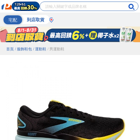
宅配
到店取貨
首頁
/ 服飾鞋包
/ 運動鞋
/ 男運動鞋