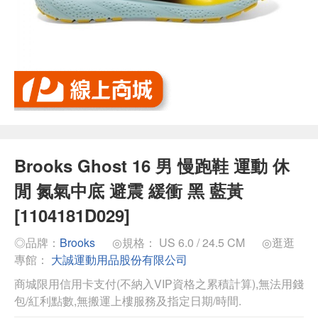
Brooks Ghost 16 男 慢跑鞋 運動 休
閒 氮氣中底 避震 緩衝 黑 藍黃
[1104181D029]
◎品牌：
Brooks
◎規格： US 6.0 / 24.5 CM
◎逛逛
專館：
大誠運動用品股份有限公司
商城限用信用卡支付(不納入VIP資格之累積計算),無法用錢
包/紅利點數,無搬運上樓服務及指定日期/時間.