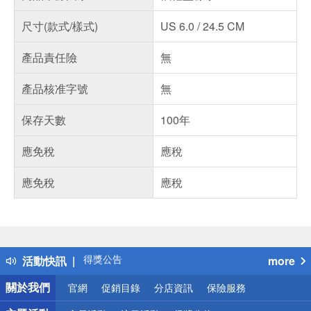
尺寸(款式/樣式)
US 6.0 / 24.5 CM
產品責任險
無
產品核准字號
無
保存天數
100年
應免稅
應稅
應免稅
應稅
偏遠地區配送
詐騙網頁！請小心！
得獎公告
活動快訊
more
熱門話題
銀行優惠
關於我們
官網
促銷目錄
分店資訊
保險服務
偏遠地區配送
詐騙網頁！請小心！