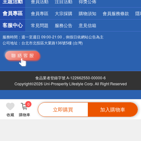
主題活動
會員活動
注目活動
得獎公佈
會員專區
會員專區
大宗採購
購物須知
會員服務條款
隱
客服中心
常見問題
服務公告
意見信箱
服務時間：
週一至週日 09:00-21:00，例假日依網站公告為主
公司地址：
台北市北投區大業路136號5樓 (台灣)
食品業者登錄字號 A-122662550-00000-6
Copyright©2026 Uni-Prosperity Lifestyle Corp. All Right Reserved
0
立即購買
加入購物車
收藏
購物車