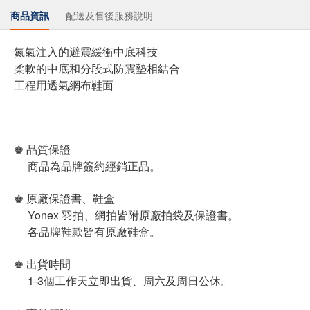
商品資訊
配送及售後服務說明
氮氣注入的避震緩衝中底科技
柔軟的中底和分段式防震墊相結合
工程用透氣網布鞋面
♚ 品質保證
商品為品牌簽約經銷正品。
♚ 原廠保證書、鞋盒
Yonex 羽拍、網拍皆附原廠拍袋及保證書。
各品牌鞋款皆有原廠鞋盒。
♚ 出貨時間
1-3個工作天立即出貨、周六及周日公休。