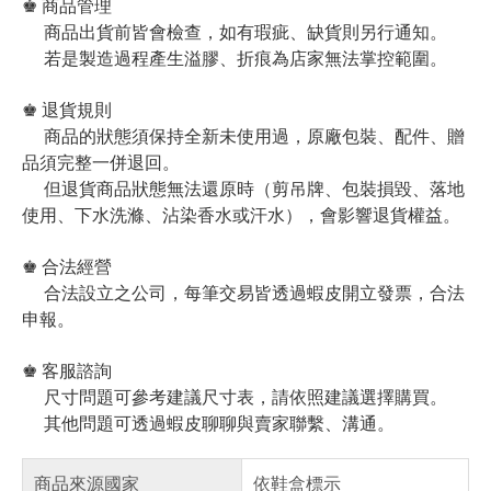
♚ 商品管理
商品出貨前皆會檢查，如有瑕疵、缺貨則另行通知。
若是製造過程產生溢膠、折痕為店家無法掌控範圍。
♚ 退貨規則
商品的狀態須保持全新未使用過，原廠包裝、配件、贈
品須完整一併退回。
但退貨商品狀態無法還原時（剪吊牌、包裝損毀、落地
使用、下水洗滌、沾染香水或汗水），會影響退貨權益。
♚ 合法經營
合法設立之公司，每筆交易皆透過蝦皮開立發票，合法
申報。
♚ 客服諮詢
尺寸問題可參考建議尺寸表，請依照建議選擇購買。
其他問題可透過蝦皮聊聊與賣家聯繫、溝通。
商品來源國家
依鞋盒標示