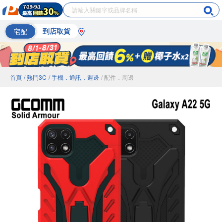
宅配
到店取貨
首頁
/ 熱門3C
/ 手機．通訊．週邊
/ 配件．周邊