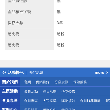
產品責任險
無
產品核准字號
無
保存天數
3年
應免稅
應稅
應免稅
應稅
偏遠地區配送
詐騙網頁！請小心！
得獎公告
活動快訊
more
熱門話題
銀行優惠
關於我們
官網
促銷目錄
分店資訊
保險服務
偏遠地區配送
詐騙網頁！請小心！
主題活動
會員活動
注目活動
得獎公佈
會員專區
會員專區
大宗採購
購物須知
會員服務條款
隱
客服中心
常見問題
服務公告
意見信箱