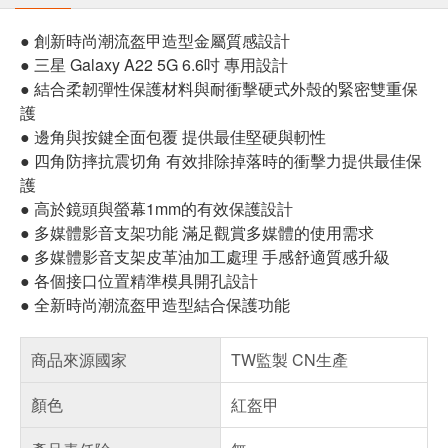
● 創新時尚潮流盔甲造型金屬質感設計
● 三星 Galaxy A22 5G 6.6吋 專用設計
● 結合柔韌彈性保護材料與耐衝擊硬式外殼的緊密雙重保
護
● 邊角與按鍵全面包覆 提供最佳堅硬與軔性
● 四角防摔抗震切角 有效排除掉落時的衝擊力提供最佳保
護
● 高於鏡頭與螢幕1mm的有效保護設計
● 多媒體影音支架功能 滿足觀賞多媒體的使用需求
● 多媒體影音支架皮革油加工處理 手感舒適質感升級
● 各個接口位置精準模具開孔設計
● 全新時尚潮流盔甲造型結合保護功能
商品來源國家
TW監製 CN生產
顏色
紅盔甲