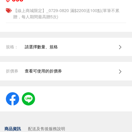
【線上商城限定】_0729-0820 滿$2200送100點(單筆不累
贈，每人期間最高贈5次)
規格：
請選擇數量、規格
折價券
查看可使用的折價券
商品資訊
配送及售後服務說明