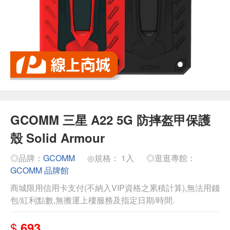
GCOMM 三星 A22 5G 防摔盔甲保護
殼 Solid Armour
◎品牌：
GCOMM
◎規格： 1入
◎逛逛專館：
GCOMM 品牌館
商城限用信用卡支付(不納入VIP資格之累積計算),無法用錢
包/紅利點數,無搬運上樓服務及指定日期/時間.
$
693