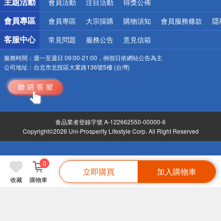
主題活動
會員活動
注目活動
得獎公佈
會員專區
會員專區
大宗採購
購物須知
會員服務條款
隱
客服中心
常見問題
服務公告
意見信箱
服務時間：
週一至週日 09:00-21:00，例假日依網站公告為主
公司地址：
台北市北投區大業路136號5樓 (台灣)
食品業者登錄字號 A-122662550-00000-6
Copyright©2026 Uni-Prosperity Lifestyle Corp. All Right Reserved
0
立即購買
加入購物車
收藏
購物車