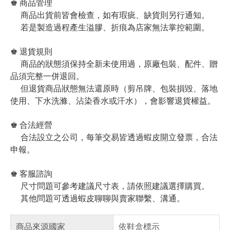
♚ 商品管理
商品出貨前皆會檢查，如有瑕疵、缺貨則另行通知。
若是製造過程產生溢膠、折痕為店家無法掌控範圍。
♚ 退貨規則
商品的狀態須保持全新未使用過，原廠包裝、配件、贈
品須完整一併退回。
但退貨商品狀態無法還原時（剪吊牌、包裝損毀、落地
使用、下水洗滌、沾染香水或汗水），會影響退貨權益。
♚ 合法經營
合法設立之公司，每筆交易皆透過蝦皮開立發票，合法
申報。
♚ 客服諮詢
尺寸問題可參考建議尺寸表，請依照建議選擇購買。
其他問題可透過蝦皮聊聊與賣家聯繫、溝通。
商品來源國家
依鞋盒標示