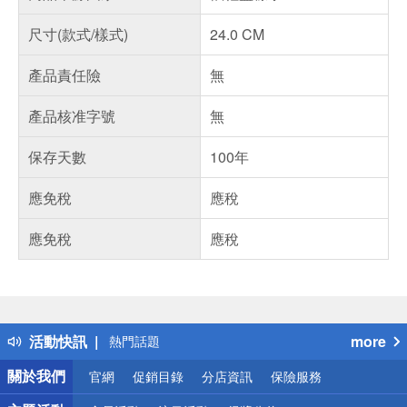
尺寸(款式/樣式)
24.0 CM
產品責任險
無
產品核准字號
無
保存天數
100年
應免稅
應稅
應免稅
應稅
偏遠地區配送
詐騙網頁！請小心！
得獎公告
活動快訊
more
熱門話題
銀行優惠
關於我們
官網
促銷目錄
分店資訊
保險服務
偏遠地區配送
詐騙網頁！請小心！