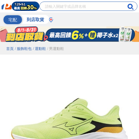
宅配
到店取貨
首頁
/ 服飾鞋包
/ 運動鞋
/ 男運動鞋