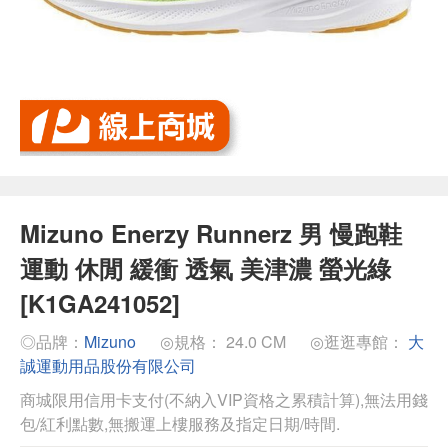
Mizuno Enerzy Runnerz 男 慢跑鞋
運動 休閒 緩衝 透氣 美津濃 螢光綠
[K1GA241052]
◎品牌：
Mizuno
◎規格： 24.0 CM
◎逛逛專館：
大
誠運動用品股份有限公司
商城限用信用卡支付(不納入VIP資格之累積計算),無法用錢
包/紅利點數,無搬運上樓服務及指定日期/時間.