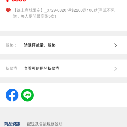
【線上商城限定】_0729-0820 滿$2200送100點(單筆不累
贈，每人期間最高贈5次)
規格：
請選擇數量、規格
折價券
查看可使用的折價券
商品資訊
配送及售後服務說明