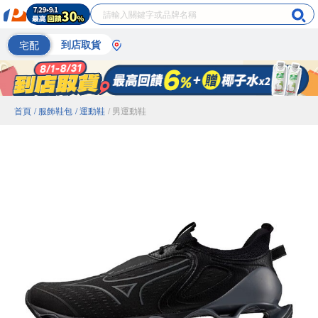
宅配
到店取貨
首頁
/ 服飾鞋包
/ 運動鞋
/ 男運動鞋