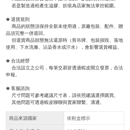
若是製造過程產生溢膠、折痕為店家無法掌控範圍。
♚ 退貨規則
商品的狀態須保持全新未使用過，原廠包裝、配件、贈
品須完整一併退回。
但退貨商品狀態無法還原時（剪吊牌、包裝損毀、落地
使用、下水洗滌、沾染香水或汗水），會影響退貨權益。
♚ 合法經營
合法設立之公司，每筆交易皆透過蝦皮開立發票，合法
申報。
♚ 客服諮詢
尺寸問題可參考建議尺寸表，請依照建議選擇購買。
其他問題可透過蝦皮聊聊與賣家聯繫、溝通。
商品來源國家
依鞋盒標示