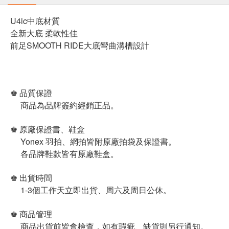
U4ic中底材質
全新大底 柔軟性佳
前足SMOOTH RIDE大底彎曲溝槽設計
♚ 品質保證
商品為品牌簽約經銷正品。
♚ 原廠保證書、鞋盒
Yonex 羽拍、網拍皆附原廠拍袋及保證書。
各品牌鞋款皆有原廠鞋盒。
♚ 出貨時間
1-3個工作天立即出貨、周六及周日公休。
♚ 商品管理
商品出貨前皆會檢查，如有瑕疵、缺貨則另行通知。