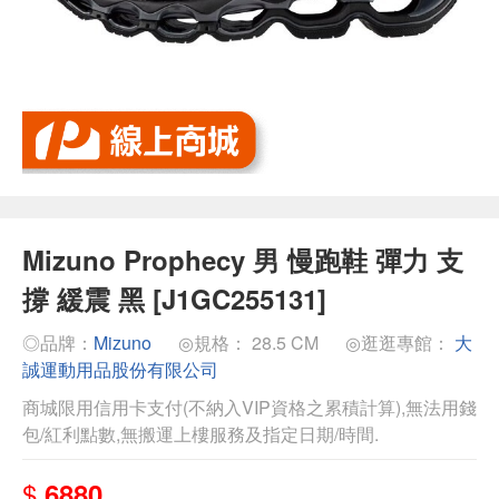
Mizuno Prophecy 男 慢跑鞋 彈力 支
撐 緩震 黑 [J1GC255131]
◎品牌：
Mizuno
◎規格： 28.5 CM
◎逛逛專館：
大
誠運動用品股份有限公司
商城限用信用卡支付(不納入VIP資格之累積計算),無法用錢
包/紅利點數,無搬運上樓服務及指定日期/時間.
$
6880