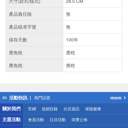
尺寸(款式/樣式)
28.5 CM
產品責任險
無
產品核准字號
無
保存天數
100年
應免稅
應稅
應免稅
應稅
偏遠地區配送
詐騙網頁！請小心！
得獎公告
活動快訊
more
熱門話題
銀行優惠
關於我們
官網
促銷目錄
分店資訊
保險服務
偏遠地區配送
詐騙網頁！請小心！
主題活動
會員活動
注目活動
得獎公佈