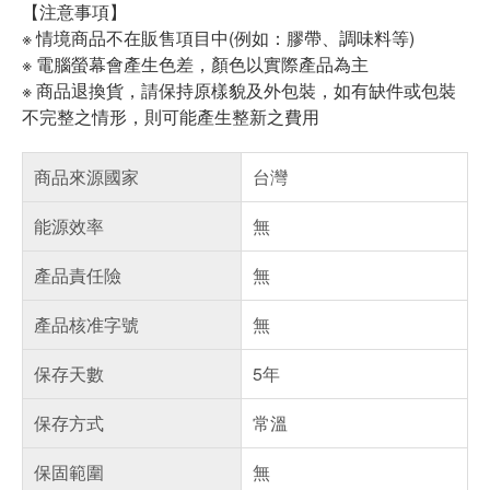
【注意事項】
※ 情境商品不在販售項目中(例如：膠帶、調味料等)
※ 電腦螢幕會產生色差，顏色以實際產品為主
※ 商品退換貨，請保持原樣貌及外包裝，如有缺件或包裝
不完整之情形，則可能產生整新之費用
商品來源國家
台灣
能源效率
無
產品責任險
無
產品核准字號
無
保存天數
5年
保存方式
常溫
保固範圍
無