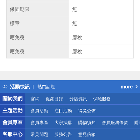
保固期限
無
標章
無
應免稅
應稅
應免稅
應稅
偏遠地區配送
詐騙網頁！請小心！
得獎公告
活動快訊
more
熱門話題
銀行優惠
關於我們
官網
促銷目錄
分店資訊
保險服務
偏遠地區配送
詐騙網頁！請小心！
主題活動
會員活動
注目活動
得獎公佈
會員專區
會員專區
大宗採購
購物須知
會員服務條款
隱
客服中心
常見問題
服務公告
意見信箱