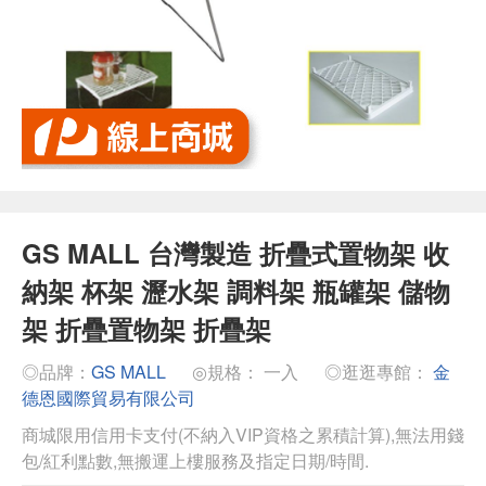
GS MALL 台灣製造 折疊式置物架 收
納架 杯架 瀝水架 調料架 瓶罐架 儲物
架 折疊置物架 折疊架
◎品牌：
GS MALL
◎規格： 一入
◎逛逛專館：
金
德恩國際貿易有限公司
商城限用信用卡支付(不納入VIP資格之累積計算),無法用錢
包/紅利點數,無搬運上樓服務及指定日期/時間.