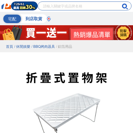
宅配
到店取貨
首頁
/ 休閒娛樂
/ BBQ烤肉器具
/ 鋁箔用品