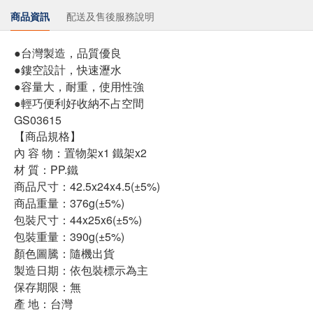
商品資訊
配送及售後服務說明
●台灣製造，品質優良
●鏤空設計，快速瀝水
●容量大，耐重，使用性強
●輕巧便利好收納不占空間
GS03615
【商品規格】
內 容 物：置物架x1 鐵架x2
材 質：PP.鐵
商品尺寸：42.5x24x4.5(±5%)
商品重量：376g(±5%)
包裝尺寸：44x25x6(±5%)
包裝重量：390g(±5%)
顏色圖騰：隨機出貨
製造日期：依包裝標示為主
保存期限：無
產 地：台灣