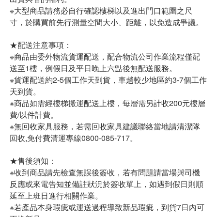
※大型商品請務必自行確認樓梯以及進出門口範圍之尺
寸，於購買前先行測量空間大小、距離，以免造成爭議。
★配送注意事項：
※商品由委外物流貨運配送，配合物流公司作業流程僅配
送至1樓，例假日及平日晚上六點後無配送服務。
※貨運配送約2-5個工作天到貨，車趟較少地區約3-7個工作
天到貨。
※商品如需經樓梯搬運配送上樓，每層需另計收200元樓層
費/以件計費。
※無回收家具服務，若需回收家具建議聯絡當地請清潔隊
回收,免付費清運專線0800-085-717。
★售後須知：
※收到商品請先檢查無誤後簽收，若有問題請當場與司機
反應或來電告知並備註狀況於簽收單上，如遇到假日則順
延至上班日進行相關作業。
※若產品本身瑕疵或運送過程導致新品瑕疵，到貨7日內可