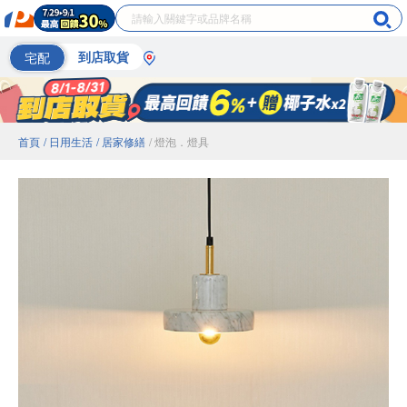
宅配
到店取貨
首頁
/ 日用生活
/ 居家修繕
/ 燈泡．燈具