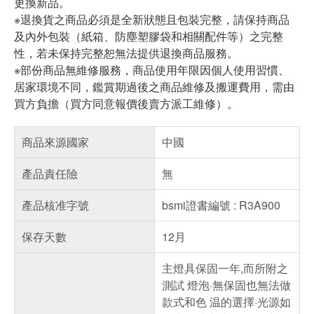
更換新品。
※退換貨之商品必須是全新狀態且包裝完整，請保持商品
及內外包裝（紙箱、防塵塑膠袋和相關配件等）之完整
性，若未保持完整恕無法提供退換商品服務。
※部份商品無維修服務，商品使用年限因個人使用習慣、
居家環境不同，鑑賞期過後之商品維修及搬運費用，需由
買方負擔（買方同意報價後賣方派工維修）。
商品來源國家
中國
產品責任險
無
產品核准字號
bsmi證書編號 : R3A900
保存天數
12月
主燈具保固一年,而所附之
測試 燈泡·無保固也無法做
款式和色 温的選擇·光源如