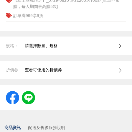
【線上商城限定】_0729-0820 滿$2200送100點(單筆不累
贈，每人期間最高贈5次)
訂單滿999享9折
規格：
請選擇數量、規格
折價券
查看可使用的折價券
商品資訊
配送及售後服務說明