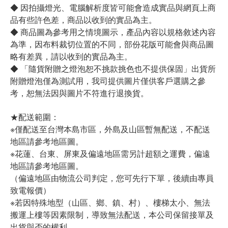
◆ 因拍攝燈光、電腦解析度皆可能會造成實品與網頁上商
品有些許色差，商品以收到的實品為主。
◆ 商品圖為參考用之情境圖示，產品內容以規格敘述內容
為準，因布料裁切位置的不同，部份花版可能會與商品圖
略有差異，請以收到的實品為主。
◆ 「隨貨附贈之燈泡恕不挑款挑色也不提供保固」出貨所
附贈燈泡僅為測試用，我司提供圖片僅供客戶選購之參
考，恕無法因與圖片不符進行退換貨。
★配送範圍：
※僅配送至台灣本島市區，外島及山區暫無配送，不配送
地區請參考地區圖。
※花蓮、台東、屏東及偏遠地區需另計超額之運費，偏遠
地區請參考地區圖。
（偏遠地區由物流公司判定，您可先行下單，後續由專員
致電報價）
※若因特殊地型（山區、鄉、鎮、村）、樓梯太小、無法
搬運上樓等因素限制，導致無法配送，本公司保留接單及
出貨與否的權利。