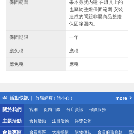
保固範圍
果本身就内建 在燈具上的
也屬於整燈保固範圍 安裝
造成的問題非屬商品整燈
保固範圍內。
保固期限
一年
應免稅
應稅
應免稅
應稅
偏遠地區配送
詐騙網頁！請小心！
活動快訊
more
得獎公告
熱門話題
關於我們
官網
促銷目錄
分店資訊
保險服務
銀行優惠
偏遠地區配送
主題活動
會員活動
注目活動
得獎公佈
詐騙網頁！請小心！
會員專區
會員專區
大宗採購
購物須知
會員服務條款
隱