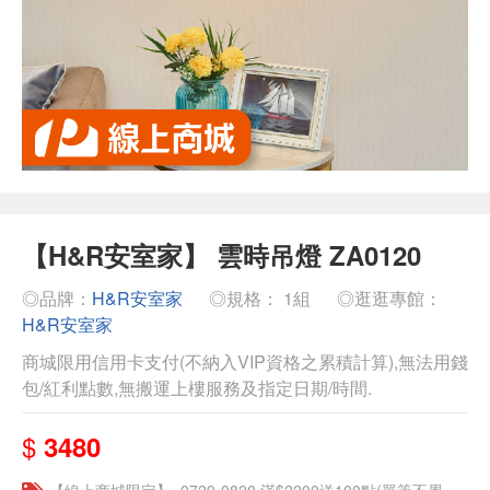
【H&R安室家】 雲時吊燈 ZA0120
◎品牌：
H&R安室家
◎規格： 1組
◎逛逛專館：
H&R安室家
商城限用信用卡支付(不納入VIP資格之累積計算),無法用錢
包/紅利點數,無搬運上樓服務及指定日期/時間.
$
3480