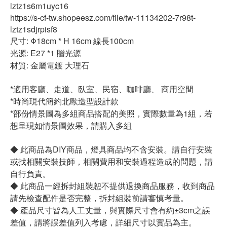
lztz1s6m1uyc16
https://s-cf-tw.shopeesz.com/file/tw-11134202-7r98t-
lztz1sdjrpisf8
尺寸: Φ18cm * H 16cm 線長100cm
光源: E27 *1 贈光源
材質: 金屬電鍍 大理石
*適用客廳、走道、臥室、民宿、咖啡廳、 商用空間
*時尚現代簡約北歐造型設計款
*部份情景圖為多組商品搭配的美照，實際數量為1組，若
想呈現如情景圖效果，請購入多組
◆ 此商品為DIY商品，燈具商品均不含安裝。請自行安裝
或找相關安裝技師，相關費用和安裝過程造成的問題，請
自行負責。
◆ 此商品一經拆封組裝恕不提供退換商品服務，收到商品
請先檢查配件是否完整，拆封組裝前請審慎考量。
◆ 產品尺寸皆為人工丈量，與實際尺寸會有約±3cm之誤
差值，請將誤差值列入考慮，詳細尺寸以實品為主。