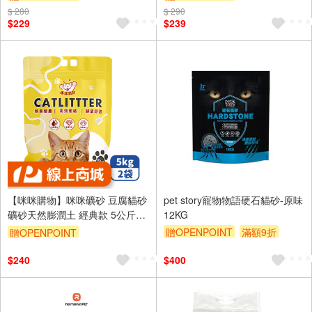
$ 280
$ 290
$229
$239
【咪咪購物】咪咪礦砂 豆腐貓砂
pet story寵物物語硬石貓砂-原味
礦砂天然膨潤土 經典款 5公斤X2
12KG
袋
贈OPENPOINT
滿額9折
贈OPENPOINT
贈$200
$240
$400