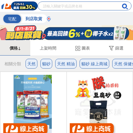
宅配
到店取貨
價格↓
上架時間
圖表
篩選
相關分類
天然
貓砂
天然 精油
貓砂 線上商城
天然 保健