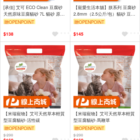
[承佳] 艾可 ECO Clean 豆腐砂
【寵愛生活本舖】朕系列 豆腐砂
天然原味豆腐貓砂 7L 貓砂 原味/
2.8mm（2.5公斤/包）貓砂 豆腐
綠茶/玉米/活性炭
貓砂 朕貓砂
贈OPENPOINT
贈OPENPOINT
$138
$145
【米瑞寵物】艾可天然草本輕質
【米瑞寵物】艾可天然草本輕質
型豆腐貓砂-活性碳
型豆腐貓砂-馬鞭草
贈OPENPOINT
贈OPENPOINT
$ 200
$ 200