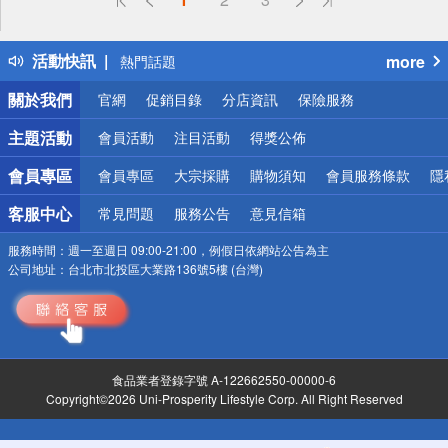
詐騙網頁！請小心！
得獎公告
活動快訊
more
熱門話題
銀行優惠
關於我們
官網
促銷目錄
分店資訊
保險服務
偏遠地區配送
詐騙網頁！請小心！
主題活動
會員活動
注目活動
得獎公佈
會員專區
會員專區
大宗採購
購物須知
會員服務條款
隱
客服中心
常見問題
服務公告
意見信箱
服務時間：
週一至週日 09:00-21:00，例假日依網站公告為主
公司地址：
台北市北投區大業路136號5樓 (台灣)
食品業者登錄字號 A-122662550-00000-6
Copyright©2026 Uni-Prosperity Lifestyle Corp. All Right Reserved