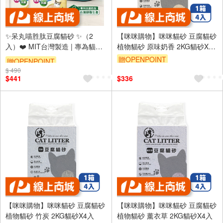
✨呆丸喵胜肽豆腐貓砂 ✨（2
【咪咪購物】咪咪貓砂 豆腐貓砂
入）❤️ MIT台灣製造 | 專為貓咪
植物貓砂 原味奶香 2KG貓砂X4
入
設計❤️🐾 高效抗菌🐾環保材質🐾
贈OPENPOINT
贈OPENPOINT
$ 490
強效吸水
$441
$336
【咪咪購物】咪咪貓砂 豆腐貓砂
【咪咪購物】咪咪貓砂 豆腐貓砂
植物貓砂 竹炭 2KG貓砂X4入
植物貓砂 薰衣草 2KG貓砂X4入