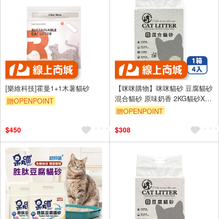
[樂維科技]霍曼1+1木薯貓砂
【咪咪購物】咪咪貓砂 豆腐貓砂
混合貓砂 原味奶香 2KG貓砂X4
贈OPENPOINT
入
贈OPENPOINT
$450
$308