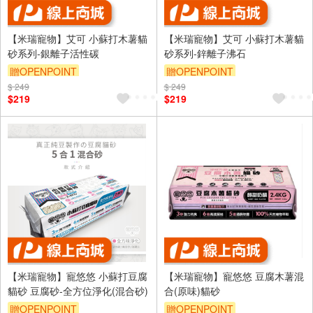
【米瑞寵物】艾可 小蘇打木薯貓
【米瑞寵物】艾可 小蘇打木薯貓
砂系列-銀離子活性碳
砂系列-鋅離子沸石
贈OPENPOINT
贈OPENPOINT
$ 249
$ 249
$219
$219
【米瑞寵物】寵悠悠 小蘇打豆腐
【米瑞寵物】寵悠悠 豆腐木薯混
貓砂 豆腐砂-全方位淨化(混合砂)
合(原味)貓砂
贈OPENPOINT
贈OPENPOINT