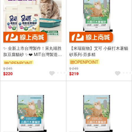
✨ 全新上市台灣製作！呆丸喵胜
【米瑞寵物】艾可 小蘇打木薯貓
肽豆腐貓砂 ✨❤️ MIT台灣製造 |
砂系列-芬多精
專為貓咪設計❤️🐾 高效抗菌🐾環
贈OPENPOINT
贈OPENPOINT
$ 245
$ 249
保材質🐾 強效吸水
$220
$219