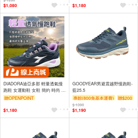
$1,080
$1,180
DIADORA迪亞多那 輕量透氣慢
GOODYEAR男避震越野慢跑鞋-
跑鞋 女運動鞋 女鞋 簡約 時尚 透
藍25.5
氣 反光 康特杯 保護後跟 耐磨 止
贈OPENPOINT
專館(800免基本運費)
贈$200
滑橡膠 藍
$ 1390
$1,180
$1,190