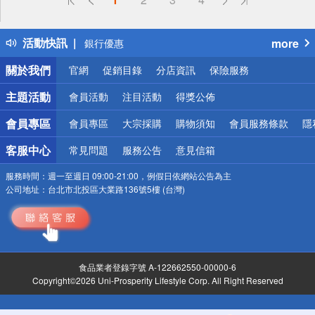
得獎公告
熱門話題
活動快訊
more
銀行優惠
偏遠地區配送
關於我們
官網
促銷目錄
分店資訊
保險服務
詐騙網頁！請小心！
主題活動
會員活動
注目活動
得獎公佈
會員專區
會員專區
大宗採購
購物須知
會員服務條款
隱
客服中心
常見問題
服務公告
意見信箱
服務時間：
週一至週日 09:00-21:00，例假日依網站公告為主
公司地址：
台北市北投區大業路136號5樓 (台灣)
食品業者登錄字號 A-122662550-00000-6
Copyright©2026 Uni-Prosperity Lifestyle Corp. All Right Reserved