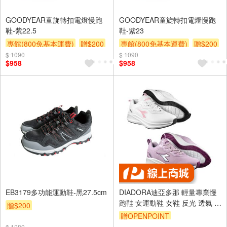
GOODYEAR童旋轉扣電燈慢跑
GOODYEAR童旋轉扣電燈慢跑
鞋-紫22.5
鞋-紫23
專館(800免基本運費)
贈$200
專館(800免基本運費)
贈$200
$ 1090
$ 1090
$958
$958
EB3179多功能運動鞋-黑27.5cm
DIADORA迪亞多那 輕量專業慢
跑鞋 女運動鞋 女鞋 反光 透氣 吸
贈$200
震 減壓 Q彈 乳膠鞋墊 耐磨 止滑
贈OPENPOINT
白粉 粉紫
$ 1280