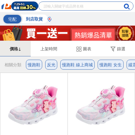
宅配
到店取貨
價格↓
上架時間
圖表
篩選
相關分類
慢跑鞋
反光
慢跑鞋 線上商城
慢跑鞋 女生
緩