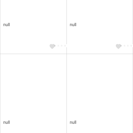
null
null
null
null