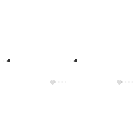
null
null