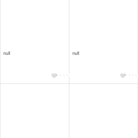
null
null