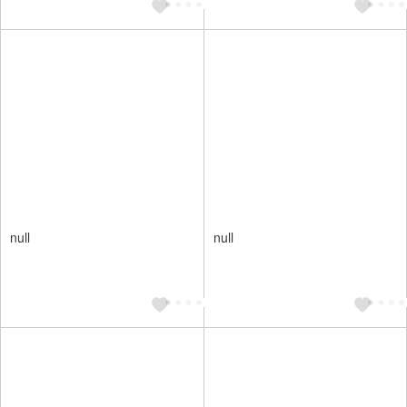
null
null