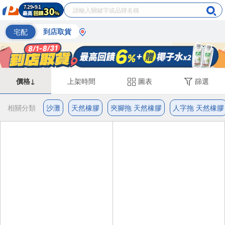
宅配
到店取貨
價格↓
上架時間
圖表
篩選
相關分類
沙灘
天然橡膠
夾腳拖 天然橡膠
人字拖 天然橡膠