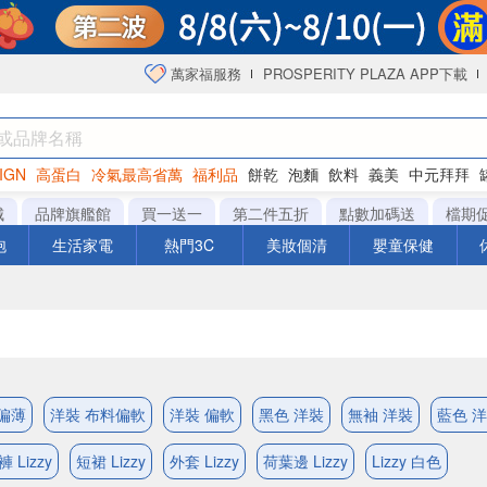
萬家福服務
PROSPERITY PLAZA APP下載
IGN
高蛋白
冷氣最高省萬
福利品
餅乾
泡麵
飲料
義美
中元拜拜
咖啡
城
品牌旗艦館
買一送一
第二件五折
點數加碼送
檔期
泡
生活家電
熱門3C
美妝個清
嬰童保健
偏薄
洋裝 布料偏軟
洋裝 偏軟
黑色 洋裝
無袖 洋裝
藍色 
 Lizzy
短裙 Lizzy
外套 Lizzy
荷葉邊 Lizzy
Lizzy 白色