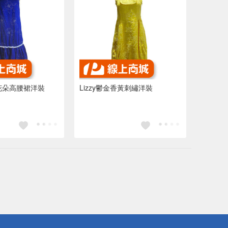
藍花朵高腰裙洋裝
Lizzy鬱金香黃刺繡洋裝