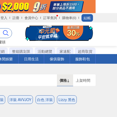
結帳
登入
註冊
會員中心
訂單查詢
購物車(0)
罐頭
促銷
整箱購划算
活動總覽
家速配
超商取貨
休閒娛樂
日用生活
傢俱寢飾
服飾鞋包
價格↓
上架時間
洋裝
洋裝 AVVJOY
白色 洋裝
Lizzy 黑色