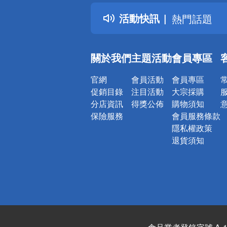
得獎公告
活動快訊
熱門話題
銀行優惠
偏遠地區配
關於我們
主題活動
會員專區
詐騙網頁！
官網
會員活動
會員專區
促銷目錄
注目活動
大宗採購
分店資訊
得獎公佈
購物須知
保險服務
會員服務條款
隱私權政策
退貨須知