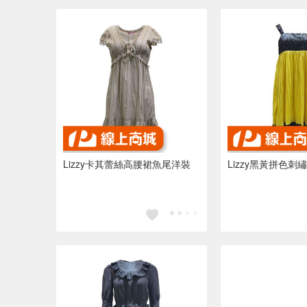
Lizzy卡其蕾絲高腰裙魚尾洋裝
Lizzy黑黃拼色刺