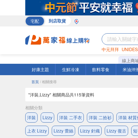
宅配
到店取貨
中元拜拜
UNIDES
米
巧克力
衛生紙
線上商
好康主題
生鮮冷凍
飲料零食
米油沖
首頁
/ 相關搜尋
"洋裝,Lizzy" 相關商品共
115
筆資料
相關分類
洋裝
Lizzy
洋裝 二手衣
洋裝 二拾衫
洋裝 材質
上衣 Lizzy
Lizzy 蕾絲
Lizzy 針織
Lizzy 復古
短褲