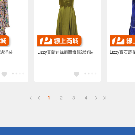
葉邊洋裝
Lizzy莫蘭迪綠緞面燈籠裙洋裝
Lizzy寶石
1
2
3
4
送
請小心！