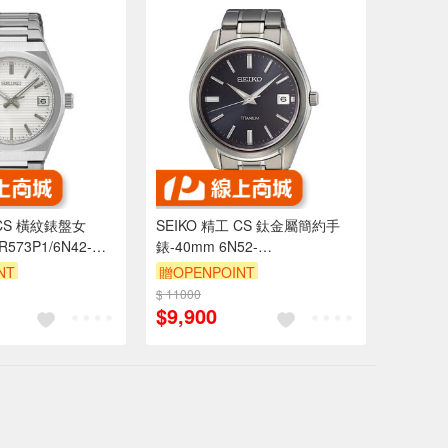
 CS 橫紋錶盤女
SEIKO 精工 CS 鈦金屬簡約手
573P1/6N42-
錶-40mm 6N52-
00B0V(SUR373P1)
NT
贈OPENPOINT
$ 11000
$9,900