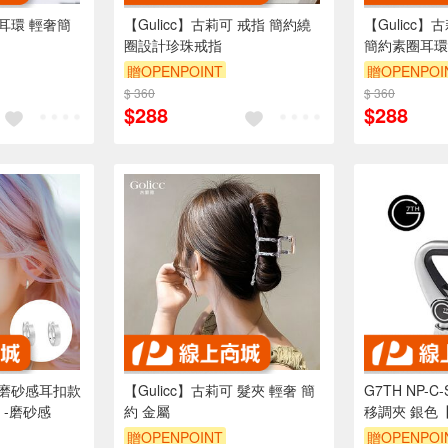
 耳環 輕奢簡
【Gulicc】古莉可 戒指 簡約繞
【Gulicc】
圈設計珍珠戒指
簡約素圈耳環
贈OPENPOINT
贈OPENPOI
$ 360
訂單滿999享9折
$ 360
訂單滿999享
$288
$288
尚磨砂感耳扣款
【Gulicc】古莉可 髮夾 輕奢 簡
G7TH NP-
盒 -磨砂感
約 金屬
移調夾 銀色
贈OPENPOINT
贈OPENPOI