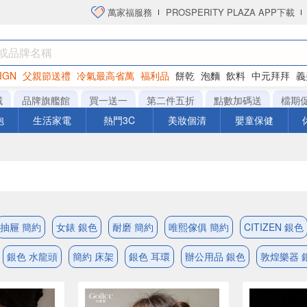
萬家福服務
PROSPERITY PLAZA APP下載
IGN
父親節送禮
冷氣最高省萬
福利品
餅乾
泡麵
飲料
中元拜拜
義
衛生紙
城
品牌旗艦館
買一送一
第二件五折
點數加碼送
檔期
泡
生活家電
熱門3C
美妝個清
嬰童保健
抽屜 簡約
女錶 銀色
耐磨 簡約
唯熙傢俱 簡約
CITIZEN 銀色
銀色 水龍頭
簡約 床架
銀色 耳環
辦公用品 銀色
敦煌樂器 