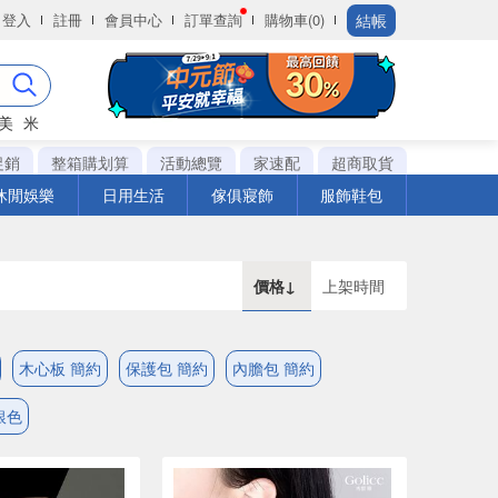
結帳
登入
註冊
會員中心
訂單查詢
購物車(0)
美
米
促銷
整箱購划算
活動總覽
家速配
超商取貨
休閒娛樂
日用生活
傢俱寢飾
服飾鞋包
價格↓
上架時間
木心板 簡約
保護包 簡約
內膽包 簡約
銀色