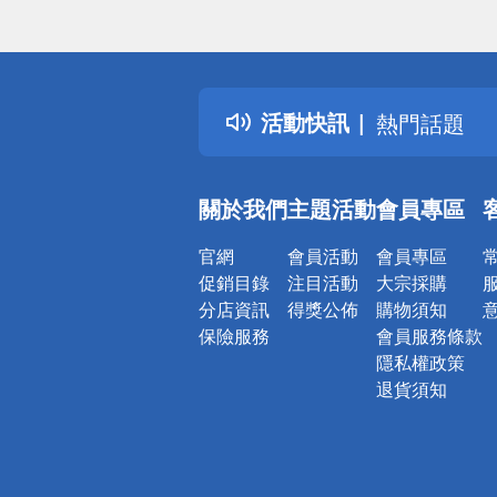
偏遠地區配
詐騙網頁！
得獎公告
活動快訊
熱門話題
銀行優惠
偏遠地區配
關於我們
主題活動
會員專區
詐騙網頁！
官網
會員活動
會員專區
促銷目錄
注目活動
大宗採購
分店資訊
得獎公佈
購物須知
保險服務
會員服務條款
隱私權政策
退貨須知