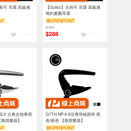
古莉可 耳環 高級感
【Gulicc】古莉可 耳環 高級感
簡約素圈耳環
NT
贈OPENPOINT
9折
$ 360
訂單滿999享9折
$288
C-SLV 古典吉他專用
G7TH NP-6 6弦專用移調夾 黑
【敦煌樂器】
色/銀色 【敦煌樂器】
NT
贈OPENPOINT