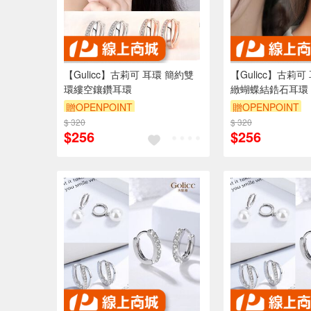
【Gulicc】古莉可 耳環 簡約雙
【Gulicc】古莉可
環縷空鑲鑽耳環
緻蝴蝶結鋯石耳環
贈OPENPOINT
贈OPENPOINT
$ 320
訂單滿999享9折
$ 320
訂單滿999享9折
$256
$256