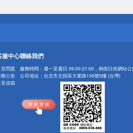
送
請小心！
送
客服中心
聯絡我們
請小心！
常見問題
服務時間：
週一至週日 09:00-21:00，例假日依網站
服務公告
公司地址：
台北市北投區大業路136號5樓 (台灣)
意見信箱