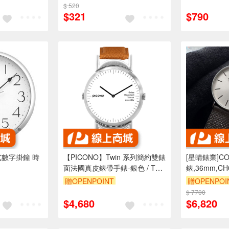
$ 520
訂單滿999享9折
$321
$790
針式數字掛鐘 時
【PICONO】Twin 系列簡約雙錶
[星晴錶業]C
面法國真皮錶帶手錶-銀色 / TN-
錶,36mm,C
11901
錶殼銀色真皮
贈OPENPOINT
贈OPENPOI
訂單滿1499享9折
$ 7700
$4,680
$6,820