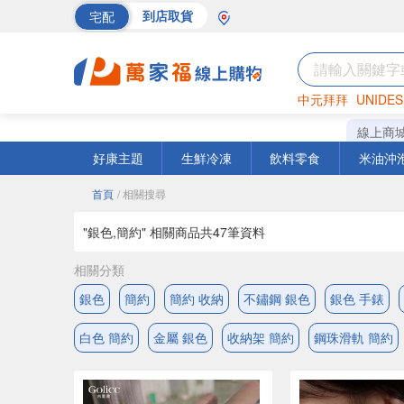
宅配
到店取貨
中元拜拜
UNIDES
海苔
巧克力
罐頭
線上商
好康主題
生鮮冷凍
飲料零食
米油沖
首頁
/ 相關搜尋
"銀色,簡約" 相關商品共
47
筆資料
相關分類
銀色
簡約
簡約 收納
不鏽鋼 銀色
銀色 手錶
白色 簡約
金屬 銀色
收納架 簡約
鋼珠滑軌 簡約