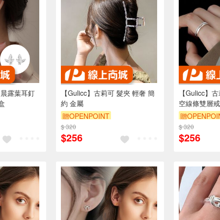
約晨露葉耳釘
【Gulicc】古莉可 髮夾 輕奢 簡
【Gulicc】
盒
約 金屬
空線條雙層戒
贈OPENPOINT
贈OPENPOI
$ 320
訂單滿999享9折
$ 320
訂單滿999享
$256
$256