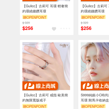
【Gulicc】古莉可 耳環 輕奢簡
【Gulicc】古莉可
約環繞鑲鑽耳環
約環繞鑲鑽耳環
贈OPENPOINT
贈OPENPOINT
$ 320
訂單滿999享9折
$ 320
訂單滿999享9折
$256
$256
【Gulicc】古莉可 戒指 歐美簡
S999純銀小C時
約無限寬版戒子
耳環 附馬卡收納
贈OPENPOINT
贈OPENPOINT