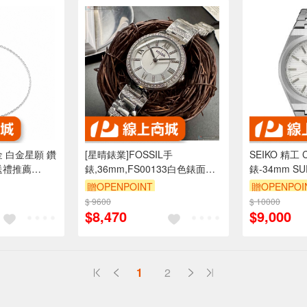
白金 白金星願 鑽
[星晴錶業]FOSSIL手
SEIKO 精工
送禮推薦
錶,36mm,FS00133白色錶面銀
錶-34mm SUR
錶殼銀色精鋼錶帶款
00N0S
贈OPENPOINT
贈OPENPOI
$ 9600
$ 10000
$8,470
$9,000
1
2