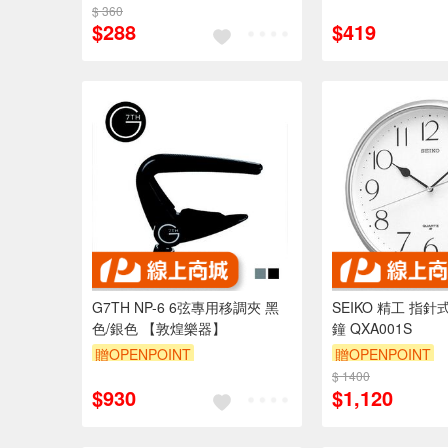
$ 360
訂單滿999享9折
訂單滿999享95折
$288
$419
G7TH NP-6 6弦專用移調夾 黑
SEIKO 精工 指
色/銀色 【敦煌樂器】
鐘 QXA001S
贈OPENPOINT
贈OPENPOINT
$ 1400
$930
$1,120