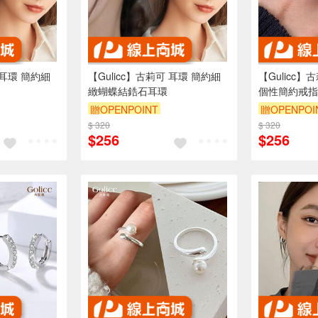
 耳環 簡約細
【Gulicc】古莉可 耳環 簡約細
【Gulicc】
緻蝴蝶結鋯石耳環
個性簡約戒指
贈OPENPOINT
贈OPENPOI
$ 320
訂單滿999享9折
$ 320
訂單滿999享
$256
$256