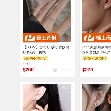
【Gulicc】古莉可 戒指 韓版簡
S999純銀精緻簡
約鋯石V行戒指
款耳環附馬卡收納
贈OPENPOINT
贈OPENPOINT
$ 250
訂單滿999享9折
訂單滿999享95折
$200
$279