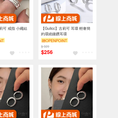
古莉可 戒指 小繩結
【Gulicc】古莉可 耳環 輕奢簡
約環繞鑲鑽耳環
NT
贈OPENPOINT
9折
$ 320
訂單滿999享9折
$256