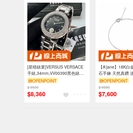
[星晴錶業]VERSUS VERSACE
【A'jane】18K
手錶,34mm,VV00390黑色錶面
石手鍊 天然真鑽 
銀錶殼銀色精鋼錶帶款
A052503-008
贈OPENPOINT
贈OPENPOINT
$ 9500
$ 9580
$8,360
$7,600