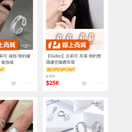
古莉可 戒指 簡約縷
【Gulicc】古莉可 耳環 簡約雙
 食指戒
環縷空鑲鑽耳環
NT
贈OPENPOINT
9折
$ 320
訂單滿999享9折
$256