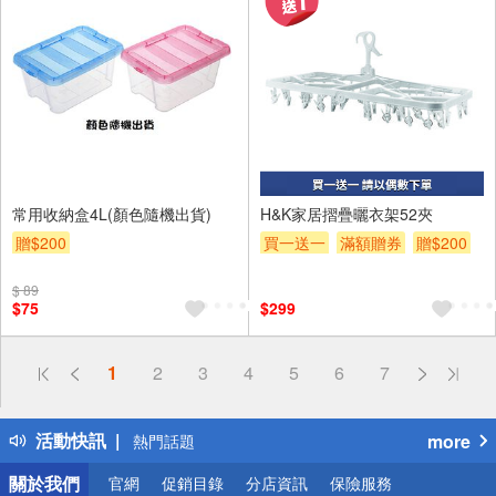
常用收納盒4L(顏色隨機出貨)
H&K家居摺疊曬衣架52夾
贈$200
買一送一
滿額贈券
贈$200
$ 89
$75
$299
偏遠地區配送
1
2
3
4
5
6
7
詐騙網頁！請小心！
得獎公告
活動快訊
more
熱門話題
銀行優惠
關於我們
官網
促銷目錄
分店資訊
保險服務
偏遠地區配送