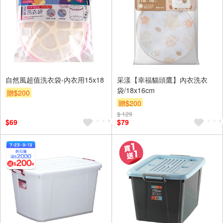
自然風超值洗衣袋-內衣用15x18
采漾【幸福貓頭鷹】內衣洗衣
袋/18x16cm
贈$200
贈$200
$ 129
$69
$79