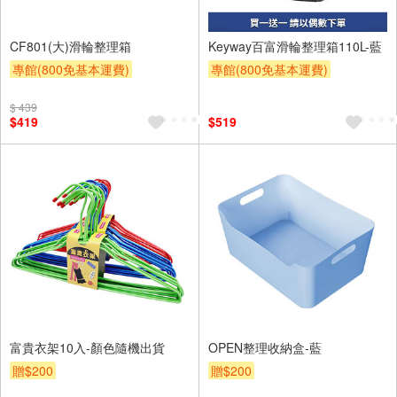
CF801(大)滑輪整理箱
Keyway百富滑輪整理箱110L-藍
專館(800免基本運費)
專館(800免基本運費)
滿額贈券
贈$200
買一送一
贈$200
$ 439
$419
$519
富貴衣架10入-顏色隨機出貨
OPEN整理收納盒-藍
贈$200
贈$200