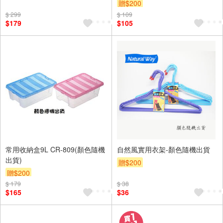
贈$200
$ 299
$ 109
$179
$105
常用收納盒9L CR-809(顏色隨機
自然風實用衣架-顏色隨機出貨
出貨)
贈$200
贈$200
$ 179
$ 38
$165
$36