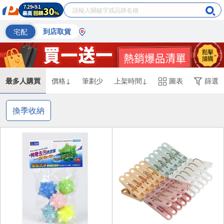
宅配
到店取貨
最多人購買
價格↓
筆劃少
上架時間↓
圖表
篩選
換季收納