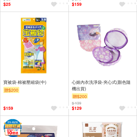
$25
$159
寶被袋-棉被壓縮袋(中)
心姬內衣洗淨袋-夾心式(顏色隨
機出貨)
贈$200
贈$200
$ 139
$159
$129