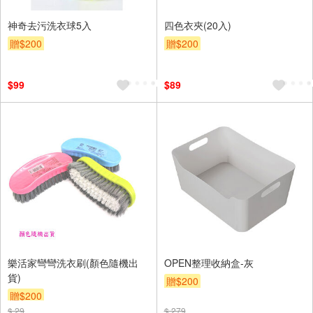
神奇去污洗衣球5入
四色衣夾(20入)
贈$200
贈$200
$99
$89
樂活家彎彎洗衣刷(顏色隨機出
OPEN整理收納盒-灰
貨)
贈$200
贈$200
$ 29
$ 279