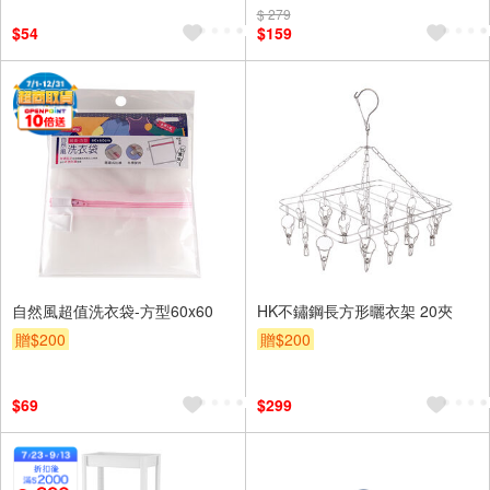
$ 279
$54
$159
自然風超值洗衣袋-方型60x60
HK不鏽鋼長方形曬衣架 20夾
贈$200
贈$200
$69
$299