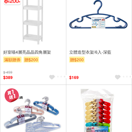
好室喵4層亮晶晶四角層架
立體造型衣架/6入-深藍
滿額贈券
贈$200
贈$200
$ 459
$389
$169