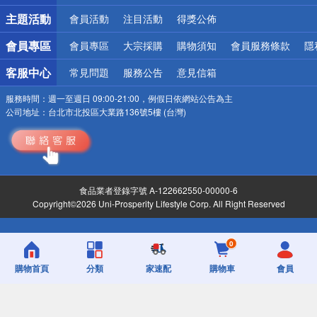
詐騙網頁！請小心！
主題活動
會員活動
注目活動
得獎公佈
會員專區
會員專區
大宗採購
購物須知
會員服務條款
隱
客服中心
常見問題
服務公告
意見信箱
服務時間：
週一至週日 09:00-21:00，例假日依網站公告為主
公司地址：
台北市北投區大業路136號5樓 (台灣)
食品業者登錄字號 A-122662550-00000-6
Copyright©2026 Uni-Prosperity Lifestyle Corp. All Right Reserved
0
購物首頁
分類
家速配
購物車
會員