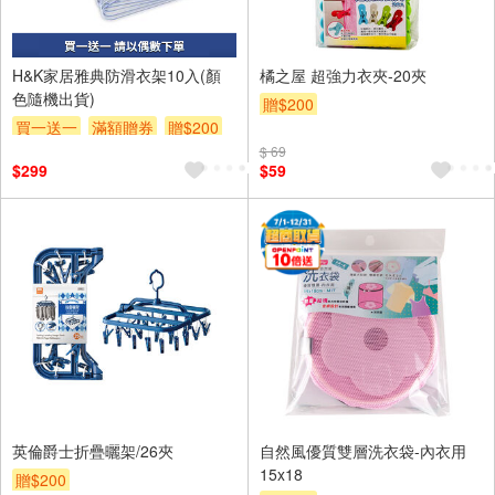
H&K家居雅典防滑衣架10入(顏
橘之屋 超強力衣夾-20夾
色隨機出貨)
贈$200
買一送一
滿額贈券
贈$200
$ 69
$299
$59
英倫爵士折疊曬架/26夾
自然風優質雙層洗衣袋-內衣用
15x18
贈$200