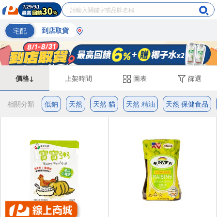
宅配
到店取貨
價格↓
上架時間
圖表
篩選
相關分類
低鈉
天然
天然 貓
天然 精油
天然 保健食品