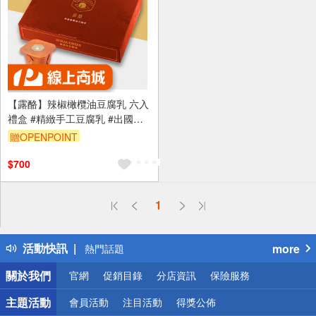
【露酪】辣椒橄欖油豆腐乳 六入
禮盒 #精緻手工豆腐乳 #出國送
禮首選 #風味獨特
贈OPENPOINT
$700
偏遠地區配送
1
詐騙網頁！請小心！
得獎公告
活動快訊
more
熱門話題
銀行優惠
關於我們
官網
促銷目錄
分店資訊
保險服務
偏遠地區配送
詐騙網頁！請小心！
主題活動
會員活動
注目活動
得獎公佈