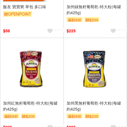
飯友 寶寶粥 單包 多口味
加州綠無籽葡萄乾-特大粒(每罐
約425g)
贈OPENPOINT
滿額9折
贈$200
$58
$225
加州紅無籽葡萄乾-特大粒(每罐
加州黑無籽葡萄乾-特大粒(每罐
約425g)
約425g)
滿額9折
贈$200
滿額9折
贈$200