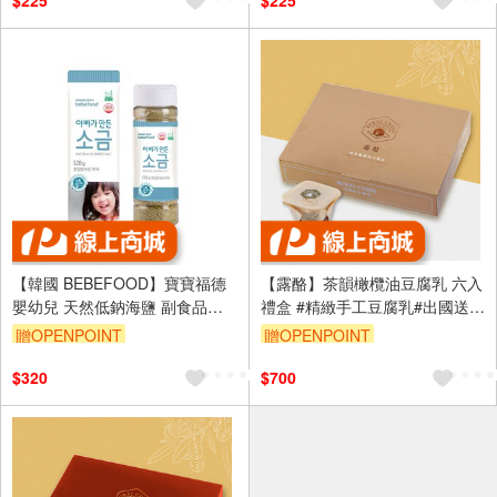
$225
$225
【韓國 BEBEFOOD】寶寶福德
【露酪】茶韻橄欖油豆腐乳 六入
嬰幼兒 天然低鈉海鹽 副食品調
禮盒 #精緻手工豆腐乳#出國送禮
味(120g)
首選#風味獨特
贈OPENPOINT
贈OPENPOINT
$320
$700