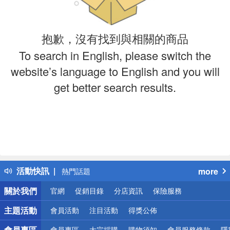
抱歉，沒有找到與相關的商品
To search in English, please switch the
website’s language to English and you will
get better search results.
偏遠地區配送
詐騙網頁！請小心！
得獎公告
活動快訊
more
熱門話題
銀行優惠
關於我們
官網
促銷目錄
分店資訊
保險服務
偏遠地區配送
詐騙網頁！請小心！
主題活動
會員活動
注目活動
得獎公佈
會員專區
會員專區
大宗採購
購物須知
會員服務條款
隱