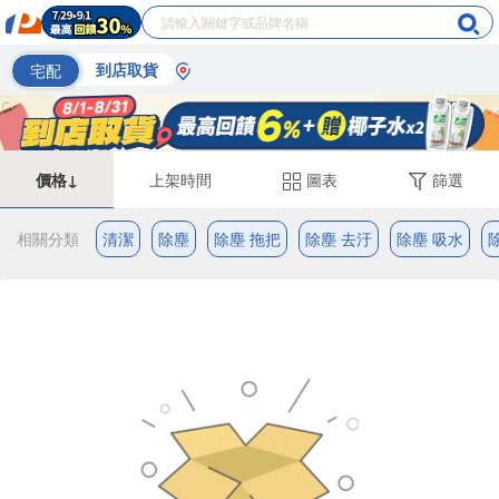
宅配
到店取貨
價格↓
上架時間
圖表
篩選
相關分類
清潔
除塵
除塵 拖把
除塵 去汙
除塵 吸水