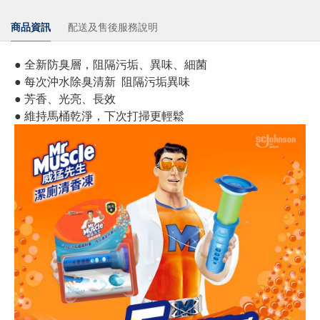
商品資訊
配送及售後服務說明
● 全新防臭層，阻隔污垢、異味、細菌
● 每次沖水除臭清新 阻隔污垢異味
● 芳香、光亮、長效
● 維持馬桶乾淨，下次打掃更輕鬆