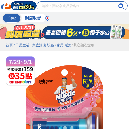
宅配
到店取貨
首頁
/ 日用生活
/ 家庭清潔 殺蟲
/ 家用清潔
/ 其它類洗潔劑