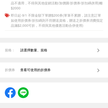
品不適用，不得與其他促銷活動/加價購/折價券/折扣碼併用)離
$2000
即日起-9/1 不限金額下單贈$200券(單筆不累贈，請注意訂單
如使用折價券/折扣碼則不符贈送資格，贈送之折價券消費指定
品滿$2,000可折，不得與其他優惠活動合併使用)
規格：
請選擇數量、規格
折價券
查看可使用的折價券