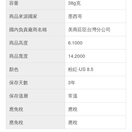
容量
38g克
商品來源國家
墨西哥
國內負責廠商名稱
美商莊臣台灣分公司
商品高度
6.1000
商品寬度
14.2000
顏色
粉紅-US 8.5
保存天數
3年
保存溫層
常溫
應免稅
應稅
應免稅
應稅