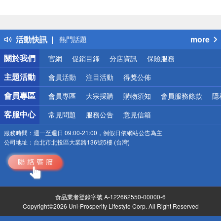
偏遠地區配送
詐騙網頁！請小心！
得獎公告
活動快訊
more
熱門話題
銀行優惠
關於我們
官網
促銷目錄
分店資訊
保險服務
偏遠地區配送
詐騙網頁！請小心！
主題活動
會員活動
注目活動
得獎公佈
會員專區
會員專區
大宗採購
購物須知
會員服務條款
隱
客服中心
常見問題
服務公告
意見信箱
服務時間：
週一至週日 09:00-21:00，例假日依網站公告為主
公司地址：
台北市北投區大業路136號5樓 (台灣)
食品業者登錄字號 A-122662550-00000-6
Copyright©2026 Uni-Prosperity Lifestyle Corp. All Right Reserved