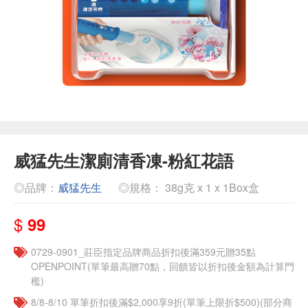
威猛先生潔廁清香凍-粉紅花語
◎品牌：
威猛先生
◎規格： 38g克 x 1 x 1Box盒
$
99
0729-0901_莊臣指定品牌商品折扣後滿359元贈35點
OPENPOINT(單筆最高贈70點，回饋皆以折扣後金額為計算門
檻)
8/8-8/10 單筆折扣後滿$2,000享9折(單筆上限折$500)(部分商