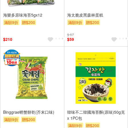
海樂多原味海苔5gx12
海太脆皮黑森林蛋糕
滿額9折
贈$200
滿額9折
贈$200
$ 67
$210
$59
Binggrae螃蟹餅乾(芥末口味)
韓味不二韓國海苔酥(原味)50g克
x 1PC包
滿額9折
贈$200
滿額9折
贈$200