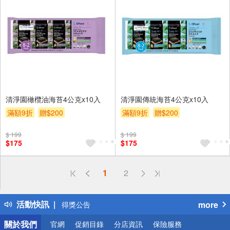
清淨園橄欖油海苔4公克x10入
清淨園傳統海苔4公克x10入
滿額9折
贈$200
滿額9折
贈$200
$ 199
$ 199
$175
$175
1
2
偏遠地區配送
詐騙網頁！請小心！
活動快訊
more
得獎公告
熱門話題
關於我們
官網
促銷目錄
分店資訊
保險服務
銀行優惠