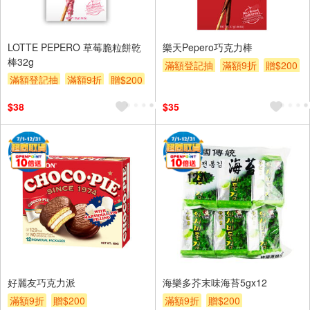
LOTTE PEPERO 草莓脆粒餅乾
樂天Pepero巧克力棒
棒32g
滿額登記抽
滿額9折
贈$200
滿額登記抽
滿額9折
贈$200
$38
$35
好麗友巧克力派
海樂多芥末味海苔5gx12
滿額9折
贈$200
滿額9折
贈$200