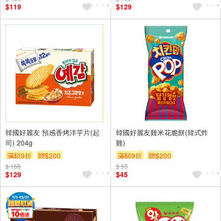
$119
$129
韓國好麗友 預感香烤洋芋片(起
韓國好麗友雞米花脆餅(韓式炸
司) 204g
雞)
滿額9折
贈$200
滿額9折
贈$200
$ 168
$ 55
$129
$45