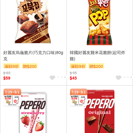
好麗友烏龜脆片(巧克力口味)80g
韓國好麗友雞米花脆餅(起司炸
克
雞)
滿額9折
贈$200
滿額9折
贈$200
$ 63
$ 55
$59
$45