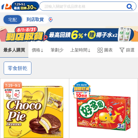
宅配
到店取貨
最多人購買
價格↓
筆劃少
上架時間↓
圖表
篩選
零食餅乾