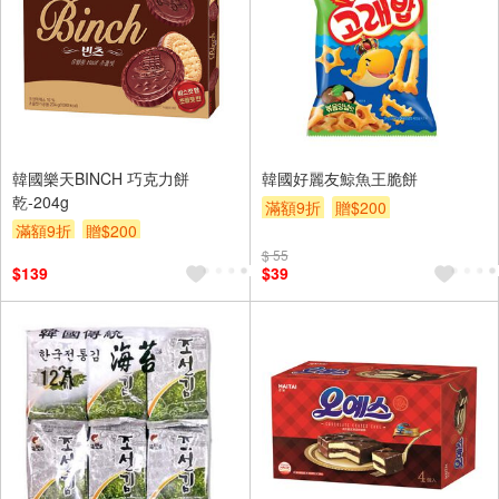
韓國樂天BINCH 巧克力餅
韓國好麗友鯨魚王脆餅
乾-204g
滿額9折
贈$200
滿額9折
贈$200
$ 55
$139
$39