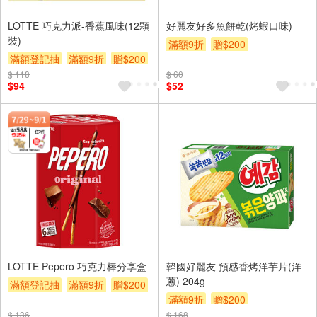
LOTTE 巧克力派-香蕉風味(12顆
好麗友好多魚餅乾(烤蝦口味)
裝)
滿額9折
贈$200
滿額登記抽
滿額9折
贈$200
$ 118
$ 60
$94
$52
LOTTE Pepero 巧克力棒分享盒
韓國好麗友 預感香烤洋芋片(洋
蔥) 204g
滿額登記抽
滿額9折
贈$200
滿額9折
贈$200
$ 136
$ 168