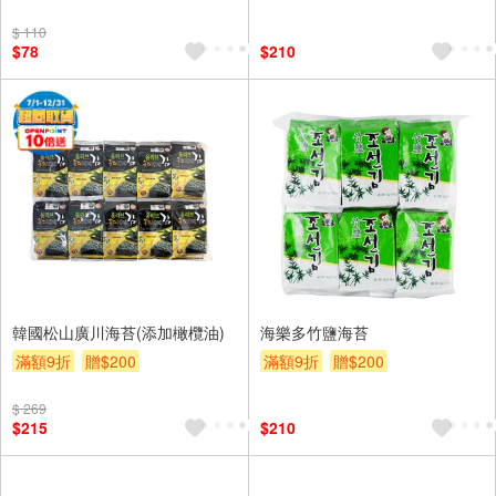
$ 110
$78
$210
韓國松山廣川海苔(添加橄欖油)
海樂多竹鹽海苔
滿額9折
贈$200
滿額9折
贈$200
$ 269
$215
$210