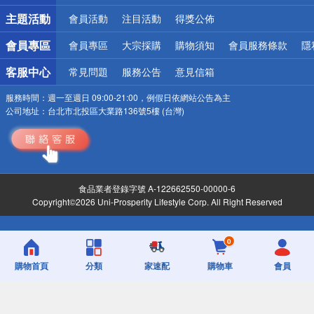
偏遠地區配送
主題活動
會員活動
注目活動
得獎公佈
詐騙網頁！請小心！
會員專區
會員專區
大宗採購
購物須知
會員服務條款
隱
客服中心
常見問題
服務公告
意見信箱
服務時間：
週一至週日 09:00-21:00，例假日依網站公告為主
公司地址：
台北市北投區大業路136號5樓 (台灣)
食品業者登錄字號 A-122662550-00000-6
Copyright©2026 Uni-Prosperity Lifestyle Corp. All Right Reserved
0
購物首頁
分類
家速配
購物車
會員