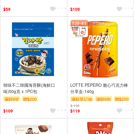
$59
$109
韓味不二韓國海苔酥(海鮮口
LOTTE PEPERO 脆心巧克力棒
味)50g克 x 1PC包
分享盒-140g
滿額9折
贈$200
滿額登記抽
滿額9折
贈$200
$ 136
$109
$119