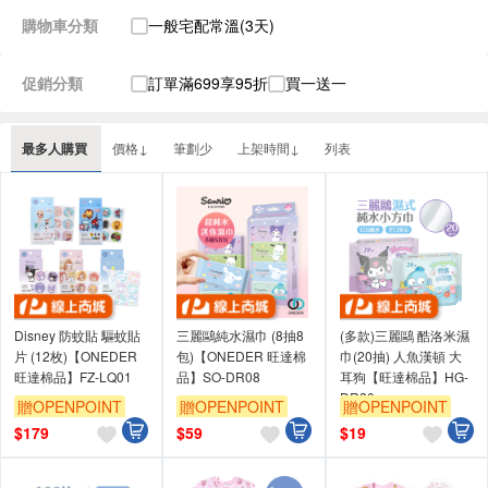
購物車分類
一般宅配常溫(3天)
促銷分類
訂單滿699享95折
買一送一
最多人購買
價格↓
筆劃少
上架時間↓
列表
Disney 防蚊貼 驅蚊貼
三麗鷗純水濕巾 (8抽8
(多款)三麗鷗 酷洛米濕
片 (12枚)【ONEDER
包)【ONEDER 旺達棉
巾(20抽) 人魚漢頓 大
旺達棉品】FZ-LQ01
品】SO-DR08
耳狗【旺達棉品】HG-
DR20
贈OPENPOINT
贈OPENPOINT
贈OPENPOINT
訂單滿699享95折
訂單滿699享95折
訂單滿699享95折
$
179
$
59
$
19