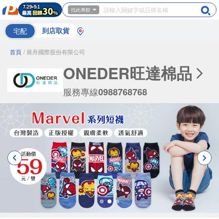
找此專館
宅配
到店取貨
首頁
/ 展舟國際股份有限公司
ONEDER旺達棉品
服務專線
0988768768