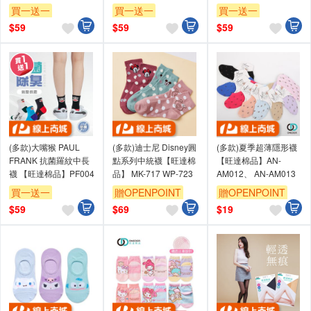
買一送一
買一送一
買一送一
贈OPENPOINT
贈OPENPOINT
贈OPENPOINT
$
59
$
59
$
59
訂單滿699享95折
訂單滿699享95折
訂單滿699享95折
(多款)大嘴猴 PAUL
(多款)迪士尼 Disney圓
(多款)夏季超薄隱形襪
FRANK 抗菌羅紋中長
點系列中統襪【旺達棉
【旺達棉品】AN-
襪 【旺達棉品】PF004
品】 MK-717 WP-723
AM012、 AN-AM013
買一送一
贈OPENPOINT
贈OPENPOINT
贈OPENPOINT
訂單滿699享95折
訂單滿699享95折
$
59
$
69
$
19
訂單滿699享95折