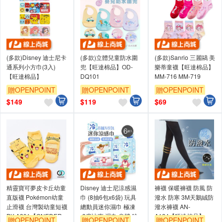
(多款)Disney 迪士尼卡
(多款)立體兒童防水圍
(多款)Sanrio 三麗鷗 美
通系列小方巾(3入)
兜【旺達棉品】OD-
樂蒂童襪【旺達棉品】
【旺達棉品】
DQ101
MM-716 MM-719
贈OPENPOINT
贈OPENPOINT
贈OPENPOINT
訂單滿699享95折
訂單滿699享95折
訂單滿699享95折
$
149
$
119
$
69
精靈寶可夢皮卡丘幼童
Disney 迪士尼涼感濕
褲襪 保暖褲襪 防風 防
直版襪 Pokémon幼童
巾 (8抽6包x6袋) 玩具
潑水 防寒 3M天鵝絨防
止滑襪 台灣製幼童短襪
總動員迷你濕巾 極凍
潑水褲襪 AN-
PK-A201【ONEDER
-3度冰爽 濕巾 身體 臉
A124【旺達棉品】
贈OPENPOINT
贈OPENPOINT
贈OPENPOINT