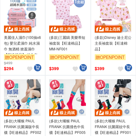
美麗佳人濕巾(100抽x6
(多款)三麗鷗 美樂蒂短
(多款)Disney 迪士尼公
包) 嬰兒柔濕巾 純水濕
袖套裝【旺達棉品】
主長袖套裝【旺達棉
巾 無酒精 掀蓋濕巾
MM-NF001
品】
【旺達棉品】 組合包
贈OPENPOINT
贈OPENPOINT
贈OPENPOINT
MC-DR100
$499
訂單滿699享95折
訂單滿699享95折
訂單滿699享95折
$
294
$
399
$
399
(多款)大嘴猴 PAUL
(多款)大嘴猴 PAUL
(多款)大嘴猴 PAUL
FRANK 抗菌滿版中長
FRANK 抗菌撞色中長
FRANK 抗菌羅紋中長
襪【旺達棉品】 PF002
襪【旺達棉品】PF005
襪【旺達棉品】PF001