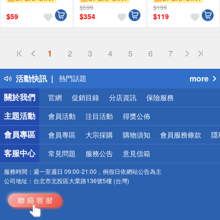
旺達】
用 【旺達棉品】
$599
$199
訂單滿699享95折
訂單滿699享95折
訂單滿699享95折
$
59
$
354
$
119
偏遠地區配送
1
2
3
4
5
6
7
詐騙網頁！請小心！
得獎公告
活動快訊
more
熱門話題
銀行優惠
關於我們
官網
促銷目錄
分店資訊
保險服務
偏遠地區配送
詐騙網頁！請小心！
主題活動
會員活動
注目活動
得獎公佈
會員專區
會員專區
大宗採購
購物須知
會員服務條款
隱
客服中心
常見問題
服務公告
意見信箱
服務時間：
週一至週日 09:00-21:00，例假日依網站公告為主
公司地址：
台北市北投區大業路136號5樓 (台灣)