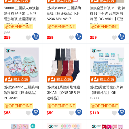
Sanrio 三麗鷗人魚漢頓
(多款)Sanrio 三麗鷗幼
無痕全透絲襪 M-L號 褲
隱形襪 酷洛米 大耳狗
童襪【旺達棉品】KT-
襪 腰下全透 台灣製 輕
隱形短襪 止滑隱形襪
A236 MM-A217
薄 透 DG-A901【旺達
【旺達棉品】CN-
棉品】
贈OPENPOINT
贈OPENPOINT
贈OPENPOINT
AP101
$99
訂單滿699享95折
訂單滿699享95折
訂單滿699享95折
$
59
$
59
$
59
(多款)Sanrio 三麗鷗 帕
(多款)日系雙針堆堆襪
(多款)男童恐龍四角褲
洽狗短襪【旺達棉品】
GK-A6 【ONEDER 旺
【旺達棉品】 GK-
PC-A501
達棉品】
CS03
贈OPENPOINT
贈OPENPOINT
贈OPENPOINT
訂單滿699享95折
訂單滿699享95折
訂單滿699享95折
$
55
$
59
$
119