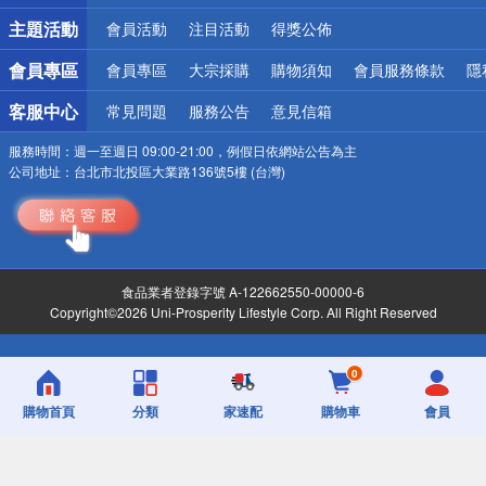
詐騙網頁！請小心！
主題活動
會員活動
注目活動
得獎公佈
會員專區
會員專區
大宗採購
購物須知
會員服務條款
隱
客服中心
常見問題
服務公告
意見信箱
服務時間：
週一至週日 09:00-21:00，例假日依網站公告為主
公司地址：
台北市北投區大業路136號5樓 (台灣)
食品業者登錄字號 A-122662550-00000-6
Copyright©2026 Uni-Prosperity Lifestyle Corp. All Right Reserved
0
購物首頁
分類
家速配
購物車
會員