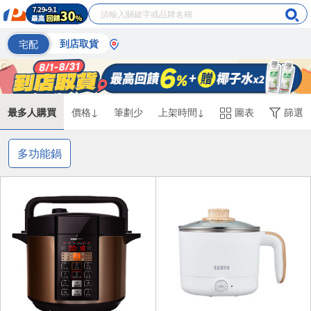
宅配
到店取貨
最多人購買
價格↓
筆劃少
上架時間↓
圖表
篩選
多功能鍋