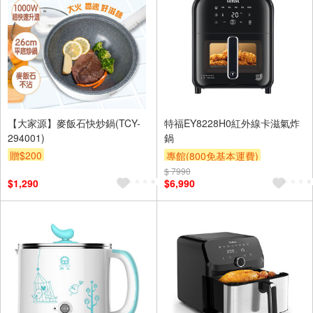
【大家源】麥飯石快炒鍋(TCY-
特福EY8228H0紅外線卡滋氣炸
294001)
鍋
贈$200
專館(800免基本運費)
$ 7990
結帳驚喜價
贈$200
$1,290
$6,990