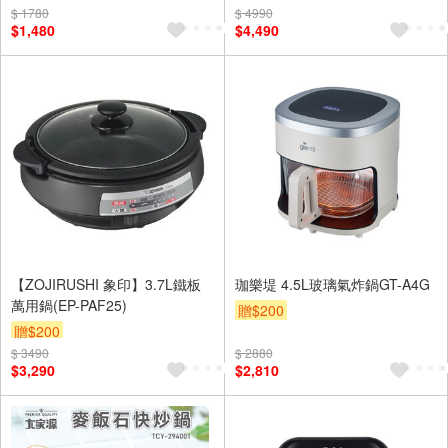
元需加收$300-500,部分安裝跨
$ 1780
$ 4990
$1,480
$4,490
區費另計,實際收費以專人聯絡
報價為主)
【ZOJIRUSHI 象印】3.7L鐵板
珈樂堤 4.5L玻璃氣炸鍋GT-A4G
萬用鍋(EP-PAF25)
贈$200
贈$200
$ 3490
$ 2880
$3,290
$2,810