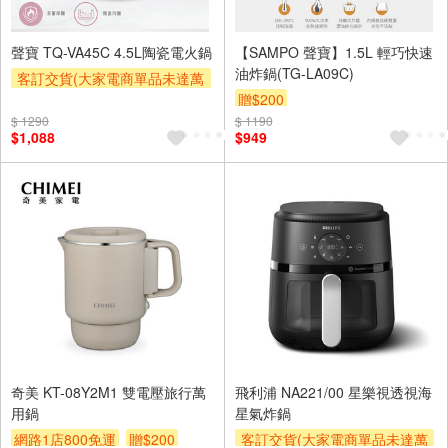
聲寶 TQ-VA45C 4.5L陶瓷電火鍋
【SAMPO 聲寶】1.5L 輕巧快速
油炸鍋(TG-LA09C)
客訂交貨(大家電商單品未達萬
元需加收$300-500,部分安裝跨
贈$200
區費另計,實際收費以專人聯絡
$ 1290
$ 1190
$1,088
$949
報價為主)
奇美 KT-08Y2M1 雙電壓旅行萬
飛利浦 NA221/00 星樂視透視海
用鍋
星氣炸鍋
網路1店800免運
贈$200
客訂交貨(大家電商單品未達萬