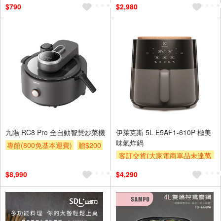
$790
$2,980
九陽 RC8 Pro 全自動智慧炒菜機
伊萊克斯 5L E5AF1-610P 極美
味氣炸鍋
專館(800免基本運費)
贈$200
客訂交貨(大家電商單品未達萬
元需加收$300-500,部分安裝跨
$8,990
$4,290
區費另計,實際收費以專人聯絡
報價為主)