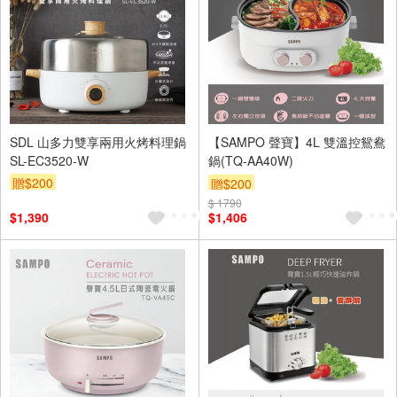
SDL 山多力雙享兩用火烤料理鍋
【SAMPO 聲寶】4L 雙溫控鴛鴦
SL-EC3520-W
鍋(TQ-AA40W)
贈$200
贈$200
$ 1790
$1,390
$1,406