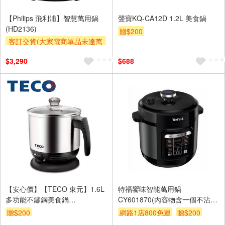
【Philips 飛利浦】智慧萬用鍋
聲寶KQ-CA12D 1.2L 美食鍋
(HD2136)
贈$200
客訂交貨(大家電商單品未達萬
元需加收$300-500,部分安裝跨
$3,290
$688
區費另計,實際收費以專人聯絡
報價為主)
登錄贈
【安心價】【TECO 東元】1.6L
特福饗味智能萬用鍋
多功能不鏽鋼美食鍋
CY601870(內容物含一個不沾內
(XYFYK016)
鍋)
贈$200
網路1店800免運
贈$200