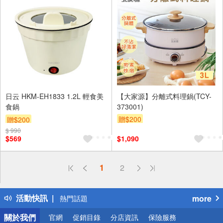
日云 HKM-EH1833 1.2L 輕食美
【大家源】分離式料理鍋(TCY-
食鍋
373001)
贈$200
贈$200
$ 990
$569
$1,090
偏遠地區配送
1
2
詐騙網頁！請小心！
得獎公告
活動快訊
more
熱門話題
銀行優惠
關於我們
官網
促銷目錄
分店資訊
保險服務
偏遠地區配送