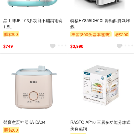
晶工牌JK-103多功能不鏽鋼電碗
特福EY855DH0XL舞動酥脆氣炸
1.5L
鍋
贈$200
專館(800免基本運費)
贈$200
$749
$3,990
聲寶煮蛋神器KA-DA04
RASTO AP10 三層多功能分離式
美食蒸鍋
贈$200