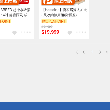
RAREED 超撥水矽膠
【Homelike】喜家居雙人加大
 14吋 靜音雨刷 矽膠
6尺收納掀床組(附插座)
骨雨刷 採用日本鍍膜
(2348)
POINT
贈OPENPOINT
$ 24999
滿5000享92折
$19,999
1
送
請小心！