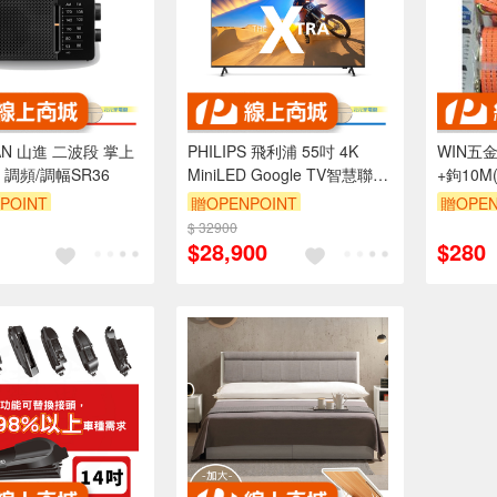
AN 山進 二波段 掌上
PHILIPS 飛利浦 55吋 4K
WIN五金
調頻/調幅SR36
MiniLED Google TV智慧聯網
+鉤10M
液晶顯示器 不含視訊盒
捆綁帶 
POINT
贈OPENPOINT
贈OPEN
55PML9109
帶 尼龍
$ 32900
帶 固定
$28,900
$280