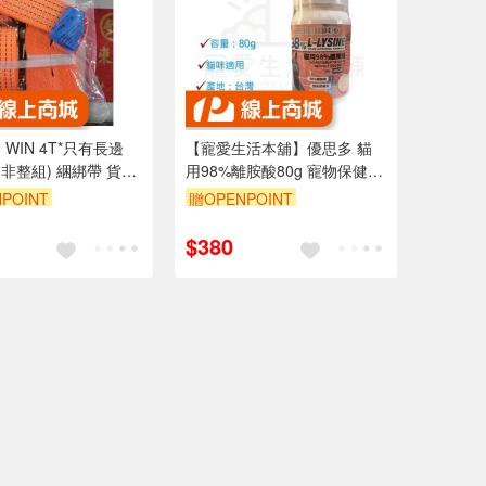
 WIN 4T*只有長邊
【寵愛生活本舖】優思多 貓
(非整組) 綑綁帶 貨車
用98%離胺酸80g 寵物保健食
卡車綑綁帶 貨物綑綁
品 YOUSIHDUO
POINT
贈OPENPOINT
綑綁帶 起重吊帶 捆物
貨物 手搖吊車
$380