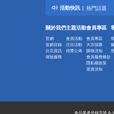
得獎公告
活動快訊
熱門話題
銀行優惠
偏遠地區配
關於我們
主題活動
會員專區
詐騙網頁！
官網
會員活動
會員專區
促銷目錄
注目活動
大宗採購
分店資訊
得獎公佈
購物須知
保險服務
會員服務條款
隱私權政策
退貨須知
食品業者登錄字號 A-122