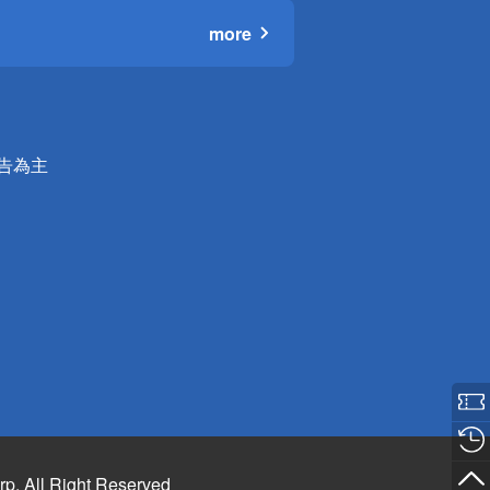
more
公告為主
rp. All Right Reserved