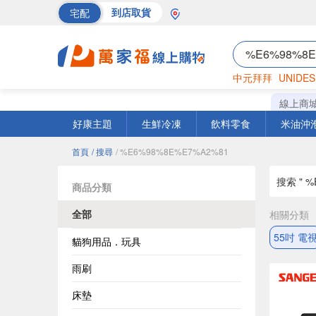
宅配
到店取貨
中元拜拜
UNIDES
巧克力
罐頭
海苔
線上商
好康主題
生鮮冷凍
飲料零食
米油沖
首頁
/ 搜尋
/ %E6%98%8E%E7%A2%81
搜索 " %
商品分類
全部
相關分類
55吋 電
貓狗用品．玩具
雨刷
床墊