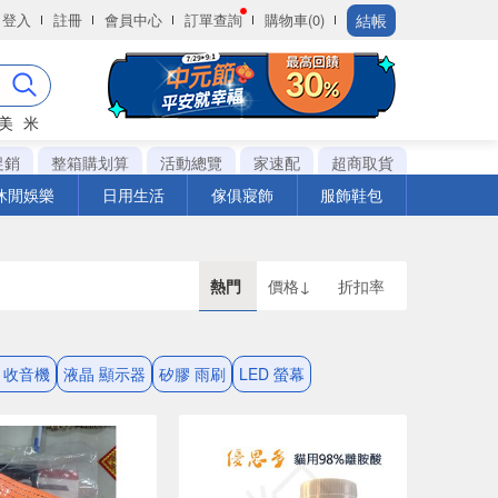
結帳
登入
註冊
會員中心
訂單查詢
購物車(0)
美
米
促銷
整箱購划算
活動總覽
家速配
超商取貨
休閒娛樂
日用生活
傢俱寢飾
服飾鞋包
熱門
價格↓
折扣率
 收音機
液晶 顯示器
矽膠 雨刷
LED 螢幕