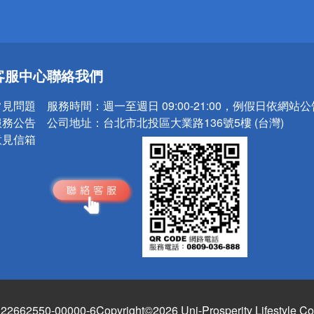
送
客服中心
聯絡我們
請小心！
常見問題
服務時間：
週一至週日 09:00-21:00，例假日依網站
服務公告
公司地址：
台北市北投區大業路136號5樓 (台灣)
意見信箱
662550-00000-6
Copyright©2026 Uni-Prosperity Lifestyle Co