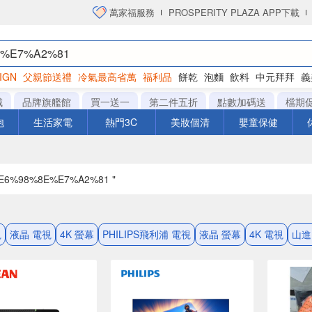
萬家福服務
PROSPERITY PLAZA APP下載
IGN
父親節送禮
冷氣最高省萬
福利品
餅乾
泡麵
飲料
中元拜拜
義
洋芋片
城
品牌旗艦館
買一送一
第二件五折
點數加碼送
檔期
泡
生活家電
熱門3C
美妝個清
嬰童保健
E6%98%8E%E7%A2%81 "
視
液晶 電視
4K 螢幕
PHILIPS飛利浦 電視
液晶 螢幕
4K 電視
山進