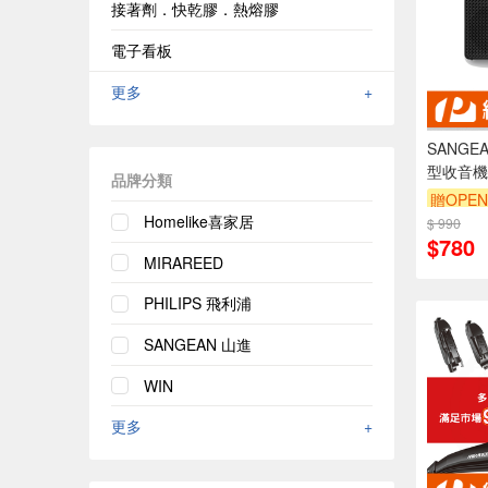
接著劑．快乾膠．熱熔膠
電子看板
更多
+
SANGE
型收音機 
品牌分類
贈OPEN
Homelike喜家居
$ 990
$780
MIRAREED
PHILIPS 飛利浦
SANGEAN 山進
WIN
更多
+