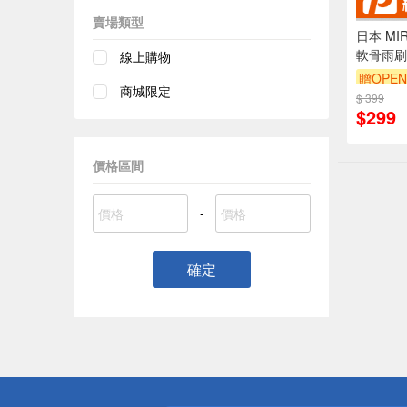
賣場類型
日本 MI
軟骨雨刷
線上購物
雨刷 無
贈OPEN
商城限定
矽膠條
$ 399
$299
價格區間
-
確定
偏遠地區配
詐騙網頁！