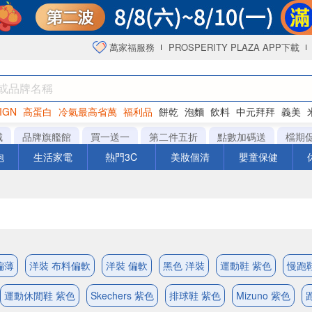
萬家福服務
PROSPERITY PLAZA APP下載
IGN
高蛋白
冷氣最高省萬
福利品
餅乾
泡麵
飲料
中元拜拜
義美
海苔
城
品牌旗艦館
買一送一
第二件五折
點數加碼送
檔期
泡
生活家電
熱門3C
美妝個清
嬰童保健
偏薄
洋裝 布料偏軟
洋裝 偏軟
黑色 洋裝
運動鞋 紫色
慢跑
運動休閒鞋 紫色
Skechers 紫色
排球鞋 紫色
Mizuno 紫色