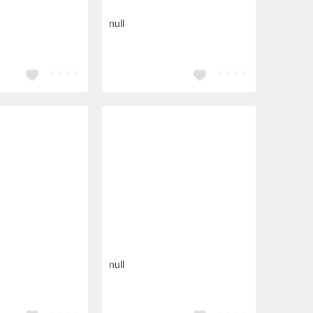
null
null