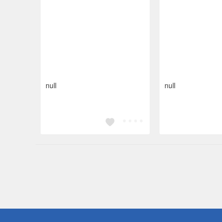
null
null
偏遠地區配
詐騙網頁！
得獎公告