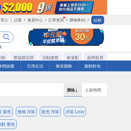
結帳
登入
註冊
會員中心
訂單查詢
購物車(0)
米
促銷
整箱購划算
活動總覽
家速配
超商取貨
休閒娛樂
日用生活
傢俱寢飾
服飾鞋包
價格↓
上架時間
鞋 紫色
無袖 洋裝
藍色 洋裝
洋裝 Lizzy
跑鞋 紫色