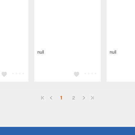
null
null
1
2
送
請小心！