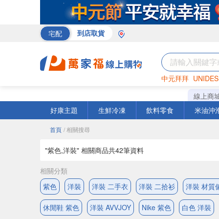
宅配
到店取貨
中元拜拜
UNIDES
巧克力
罐頭
咖啡
線上商
好康主題
生鮮冷凍
飲料零食
米油沖
首頁
/ 相關搜尋
"紫色,洋裝" 相關商品共
42
筆資料
相關分類
紫色
洋裝
洋裝 二手衣
洋裝 二拾衫
洋裝 材質
休閒鞋 紫色
洋裝 AVVJOY
Nike 紫色
白色 洋裝