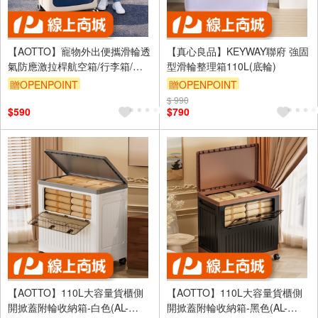
【AOTTO】寵物外出便攜滑輪透
【真心良品】KEYWAY聯府 強固
氣防應激拉桿航空箱/行李箱/貓
型滑輪整理箱110L(底輪)
籠(AC-231)
贈OPENPOINT
贈OPENPOINT
滿3000享95折
$ 990
訂單滿1999享95折
$590
$790
【AOTTO】110L大容量貨櫃側
【AOTTO】110L大容量貨櫃側
開掀蓋附輪收納箱-白色(AL-
開掀蓋附輪收納箱-黑色(AL-