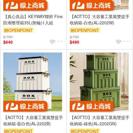
【真心良品】KEYWAY聯府 Fine
【AOTTO】大容量工業風雙提手
防潮整理箱35L(附輪)1入組
收納箱-白色(AL-2202W)
贈OPENPOINT
贈OPENPOINT
$ 790
訂單滿1999享95折
$ 790
滿3000享95折
$640
$490
【AOTTO】大容量工業風雙提手
【AOTTO】大容量工業風雙提手
收納箱-藍白色(AL-2202B)
收納箱-綠色(AL-2202GN)
贈OPENPOINT
贈OPENPOINT