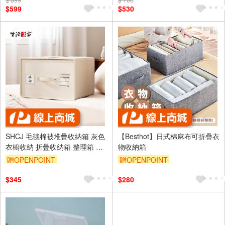
訂單滿1999享95折
訂單滿1999享95折
$599
$530
SHCJ 毛毯棉被堆疊收納箱 灰色
【Besthot】日式棉麻布可折疊衣
衣櫥收納 折疊收納箱 整理箱 衣
物收納箱
物收納 棉被收納 床下收納箱 搬
贈OPENPOINT
贈OPENPOINT
家收納箱 收納
訂單滿999享9折
$345
$280