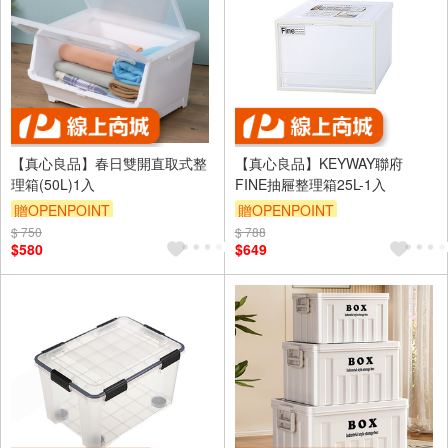
【真心良品】春日雙開直取式整
【真心良品】KEYWAY聯府
理箱(50L)1入
FINE抽屜整理箱25L-1入
贈OPENPOINT
贈OPENPOINT
$ 750
訂單滿1999享95折
$ 788
訂單滿1999享95折
$580
$649