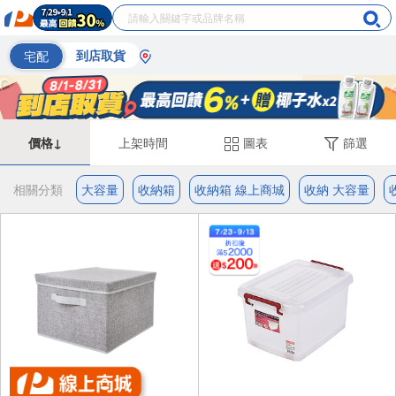
宅配
到店取貨
價格↓
上架時間
圖表
篩選
相關分類
大容量
收納箱
收納箱 線上商城
收納 大容量