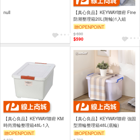
null
【真心良品】KEYWAY聯府 Fine
防潮整理箱20L(附輪)1入組
贈OPENPOINT
$ 690
訂單滿1999享95折
$590
【真心良品】KEYWAY聯府 KM
【真心良品】KEYWAY聯府 強固
時尚滑輪整理箱48L-1入
型滑輪整理箱48L(底輪)
贈OPENPOINT
贈OPENPOINT
$ 699
$ 700