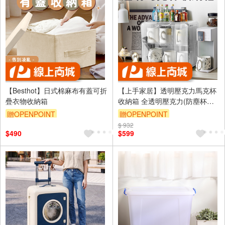
【Besthot】日式棉麻布有蓋可折
【上手家居】透明壓克力馬克杯
疊衣物收納箱
收納箱 全透明壓克力(防塵杯架/
茶杯架/杯子收納櫃/杯子收納箱/
贈OPENPOINT
贈OPENPOINT
廚房收納)
$ 932
訂單滿999享9折
$490
$599