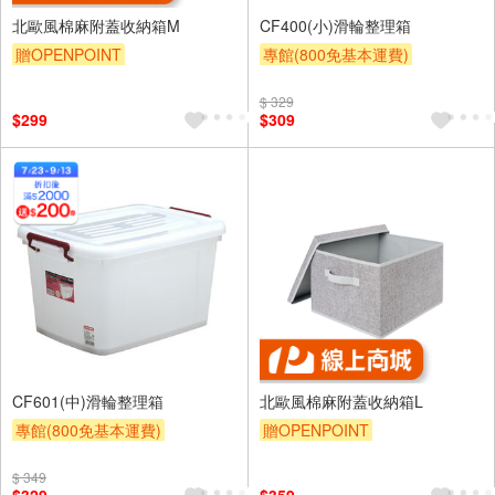
北歐風棉麻附蓋收納箱M
CF400(小)滑輪整理箱
贈OPENPOINT
專館(800免基本運費)
訂單滿999享9折
滿額贈券
贈$200
$ 329
$299
$309
CF601(中)滑輪整理箱
北歐風棉麻附蓋收納箱L
專館(800免基本運費)
贈OPENPOINT
滿額贈券
贈$200
訂單滿999享9折
$ 349