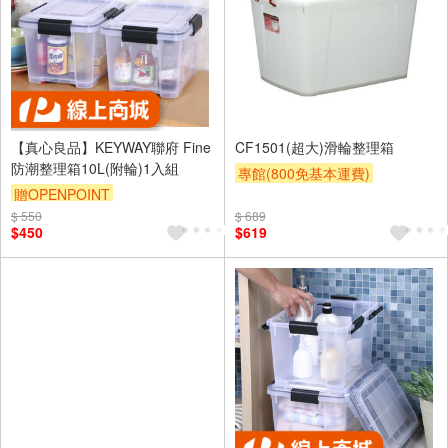
【真心良品】KEYWAY聯府 Fine
CF1501(超大)滑輪整理箱
防潮整理箱10L(附輪)1入組
專館(800免基本運費)
贈OPENPOINT
滿額贈券
贈$200
$ 550
訂單滿1999享95折
$ 689
$450
$619