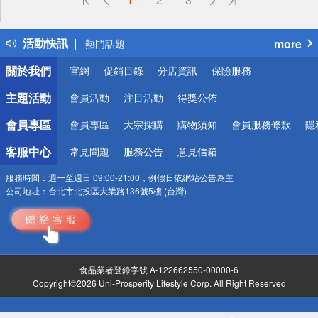
詐騙網頁！請小心！
得獎公告
活動快訊
more
熱門話題
銀行優惠
關於我們
官網
促銷目錄
分店資訊
保險服務
偏遠地區配送
詐騙網頁！請小心！
主題活動
會員活動
注目活動
得獎公佈
會員專區
會員專區
大宗採購
購物須知
會員服務條款
隱
客服中心
常見問題
服務公告
意見信箱
服務時間：
週一至週日 09:00-21:00，例假日依網站公告為主
公司地址：
台北市北投區大業路136號5樓 (台灣)
食品業者登錄字號 A-122662550-00000-6
Copyright©2026 Uni-Prosperity Lifestyle Corp. All Right Reserved