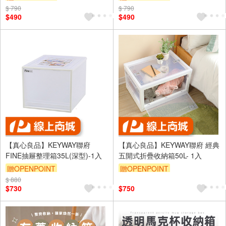
$ 790
滿3000享95折
$ 790
滿3000享95折
$490
$490
【真心良品】KEYWAY聯府
【真心良品】KEYWAY聯府 經典
FINE抽屜整理箱35L(深型)-1入
五開式折疊收納箱50L- 1入
贈OPENPOINT
贈OPENPOINT
$ 880
訂單滿1999享95折
訂單滿1999享95折
$730
$750