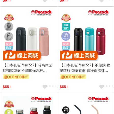
$611
$611
【日本孔雀Peacock】時尚休閒
【日本孔雀Peacock】不鏽鋼 輕
鎖扣式彈蓋 不鏽鋼保溫杯
量隨行 彈蓋直飲 保冷保溫杯
350ML(直飲口設計)-任選色
400ML(直飲口設計)-任選色
贈OPENPOINT
贈OPENPOINT
$551
$551