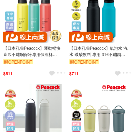
【日本孔雀Peacock】運動暢快
【日本孔雀Peacock】氣泡水 汽
直飲不鏽鋼保冷專用保溫杯
水 碳酸飲料 專用 316不鏽鋼保
600ML(直飲口設計)-任選色
溫杯600ML-任選色(抗菌加工)
贈OPENPOINT
贈OPENPOINT
$511
$711