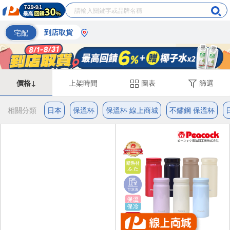
宅配
到店取貨
價格↓
上架時間
圖表
篩選
相關分類
日本
保溫杯
保溫杯 線上商城
不鏽鋼 保溫杯