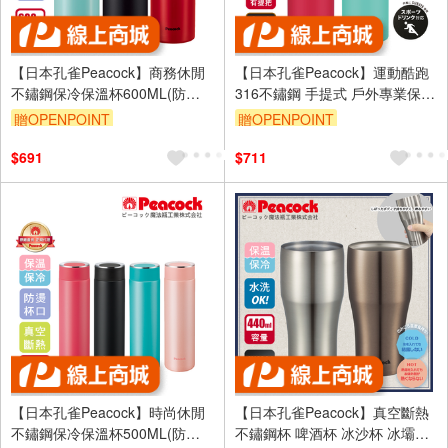
【日本孔雀Peacock】商務休閒
【日本孔雀Peacock】運動酷跑
不鏽鋼保冷保溫杯600ML(防燙
316不鏽鋼 手提式 戶外專業保冷
杯口設計)-任選色
保溫杯600ml-任選色
贈OPENPOINT
贈OPENPOINT
$691
$711
【日本孔雀Peacock】時尚休閒
【日本孔雀Peacock】真空斷熱
不鏽鋼保冷保溫杯500ML(防燙
不鏽鋼杯 啤酒杯 冰沙杯 冰壩杯