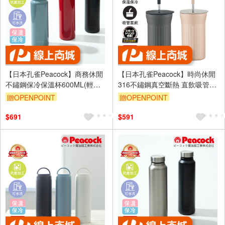
【日本孔雀Peacock】商務休閒
【日本孔雀Peacock】時尚休閒
不鏽鋼保冷保溫杯600ML(輕量
316不鏽鋼真空斷熱 直飲吸管保
化設計)-任選色
溫杯450ML-任選色
贈OPENPOINT
贈OPENPOINT
$691
$591