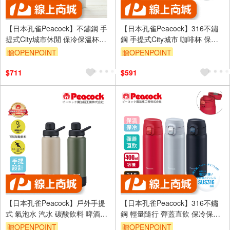
【日本孔雀Peacock】不鏽鋼 手
【日本孔雀Peacock】316不鏽
提式City城市休閒 保冷保溫杯
鋼 手提式City城市 咖啡杯 保冷
600ML(提把設計)-任選色
保溫杯300ML(上蓋可拆洗)-任選
贈OPENPOINT
贈OPENPOINT
色
$711
$591
【日本孔雀Peacock】戶外手提
【日本孔雀Peacock】316不鏽
式 氣泡水 汽水 碳酸飲料 啤酒杯
鋼 輕量隨行 彈蓋直飲 保冷保溫
316不鏽鋼保溫杯700ML(防撞底
杯400ML-任選色
贈OPENPOINT
贈OPENPOINT