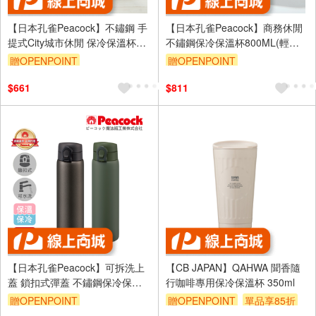
【日本孔雀Peacock】不鏽鋼 手
【日本孔雀Peacock】商務休閒
提式City城市休閒 保冷保溫杯
不鏽鋼保冷保溫杯800ML(輕量
480ML(提把設計)-任選色
化設計)-任選色
贈OPENPOINT
贈OPENPOINT
$661
$811
【日本孔雀Peacock】可拆洗上
【CB JAPAN】QAHWA 聞香隨
蓋 鎖扣式彈蓋 不鏽鋼保冷保溫
行咖啡專用保冷保溫杯 350ml
杯 500ML(直飲口設計)
贈OPENPOINT
贈OPENPOINT
單品享85折