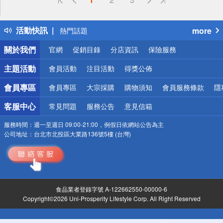
詐騙網頁！請小心！
得獎公告
活動快訊
more
熱門話題
銀行優惠
關於我們
官網
促銷目錄
分店資訊
保險服務
偏遠地區配送
詐騙網頁！請小心！
主題活動
會員活動
注目活動
得獎公佈
會員專區
會員專區
大宗採購
購物須知
會員服務條款
隱
客服中心
常見問題
服務公告
意見信箱
服務時間：
週一至週日 09:00-21:00，例假日依網站公告為主
公司地址：
台北市北投區大業路136號5樓 (台灣)
食品業者登錄字號 A-122662550-00000-6
Copyright©2026 Uni-Prosperity Lifestyle Corp. All Right Reserved