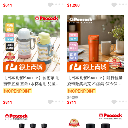
$611
$1,280
【日本孔雀Peacock】藝術家 耐
【日本孔雀Peacock】隨行輕量
衝擊底座 直飲+水杯兩用 兒童不
旋轉微笑馬克 不鏽鋼 保冷保溫
鏽鋼保溫杯水壺490ML(握把+背
杯 350ml-橘(旋蓋即飲設計)
贈OPENPOINT
贈OPENPOINT
帶)-任選色
$ 1280
$811
$711