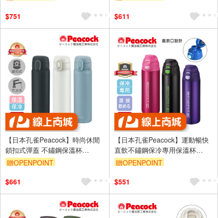
座)-任選色
$751
$611
【日本孔雀Peacock】時尚休閒
【日本孔雀Peacock】運動暢快
鎖扣式彈蓋 不鏽鋼保溫杯
直飲不鏽鋼保冷專用保溫杯
500ML(直飲口設計)-任選色
550ML(直飲口設計)-任選色
贈OPENPOINT
贈OPENPOINT
$661
$551