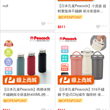
null
【日本孔雀Peacock】小資族 超
輕量隨身不鏽鋼 保冷保溫杯
200ML(迷你杯)-任選色
贈OPENPOINT
$611
【日本孔雀Peacock】商務休閒
【日本孔雀Peacock】316不鏽
不鏽鋼保冷保溫杯400ML(輕量
鋼 手提式City城市 咖啡杯 保冷
化設計)-任選色
保溫杯300ML(耐衝擊底座)-任選
贈OPENPOINT
贈OPENPOINT
色