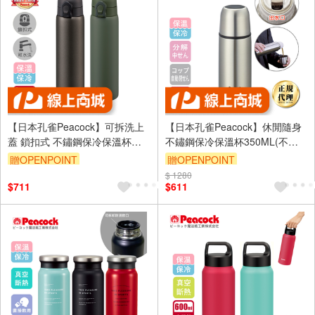
【日本孔雀Peacock】可拆洗上
【日本孔雀Peacock】休閒隨身
蓋 鎖扣式 不鏽鋼保冷保溫杯
不鏽鋼保冷保溫杯350ML(不沾
600ML-任選色
黏設計)-原鋼色
贈OPENPOINT
贈OPENPOINT
$ 1280
$711
$611