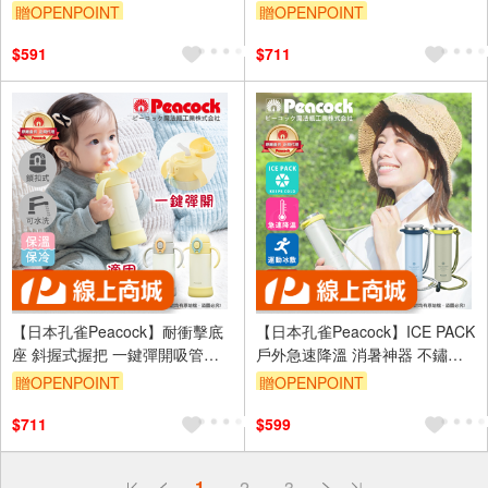
杯口設計)-任選色
保冷保溫杯 440ML-任選色
贈OPENPOINT
贈OPENPOINT
$591
$711
【日本孔雀Peacock】耐衝擊底
【日本孔雀Peacock】ICE PACK
座 斜握式握把 一鍵彈開吸管杯
戶外急速降溫 消暑神器 不鏽鋼
兒童不鏽鋼保溫杯水壺350ML-任
杯+涼感冰柱 150ml鋼杯(附背帶)
贈OPENPOINT
贈OPENPOINT
選
$711
$599
偏遠地區配送
1
2
3