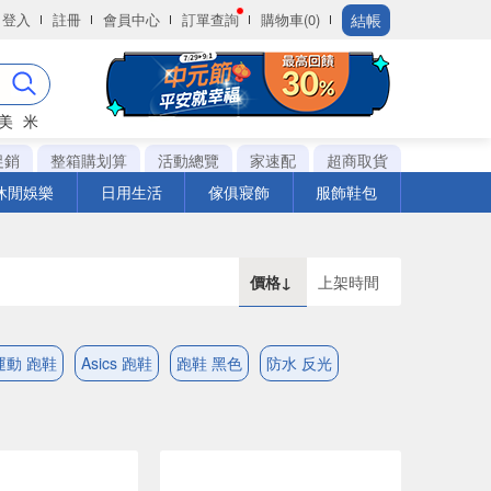
結帳
登入
註冊
會員中心
訂單查詢
購物車(0)
美
米
促銷
整箱購划算
活動總覽
家速配
超商取貨
休閒娛樂
日用生活
傢俱寢飾
服飾鞋包
價格↓
上架時間
運動 跑鞋
Asics 跑鞋
跑鞋 黑色
防水 反光