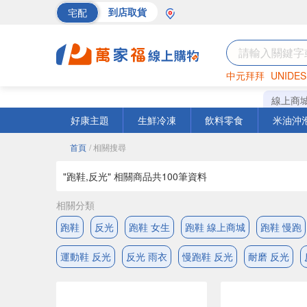
宅配
到店取貨
中元拜拜
UNIDES
巧克力
罐頭
海苔
線上商
好康主題
生鮮冷凍
飲料零食
米油沖
首頁
/ 相關搜尋
"跑鞋,反光" 相關商品共
100
筆資料
相關分類
跑鞋
反光
跑鞋 女生
跑鞋 線上商城
跑鞋 慢跑
運動鞋 反光
反光 雨衣
慢跑鞋 反光
耐磨 反光