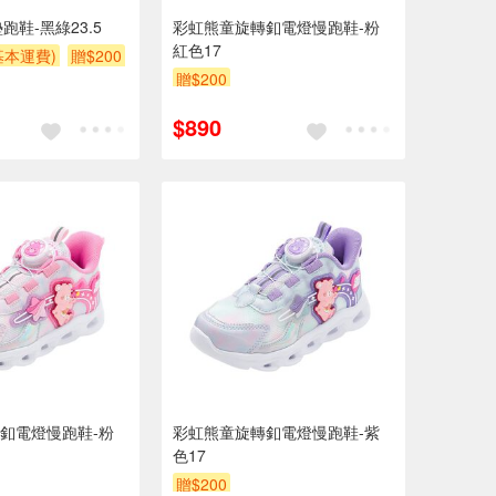
跑鞋-黑綠23.5
彩虹熊童旋轉釦電燈慢跑鞋-粉
紅色17
基本運費)
贈$200
贈$200
$890
釦電燈慢跑鞋-粉
彩虹熊童旋轉釦電燈慢跑鞋-紫
色17
贈$200