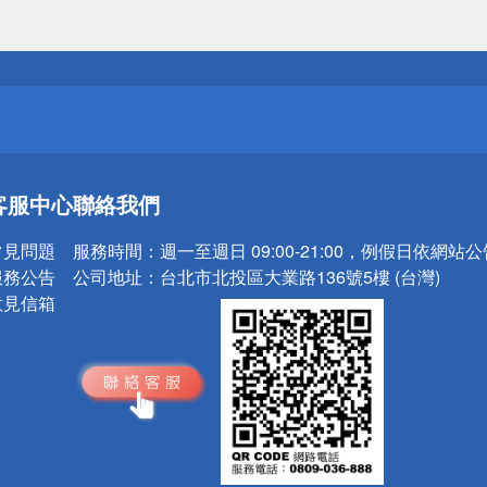
送
請小心！
送
客服中心
聯絡我們
請小心！
常見問題
服務時間：
週一至週日 09:00-21:00，例假日依網站
服務公告
公司地址：
台北市北投區大業路136號5樓 (台灣)
意見信箱