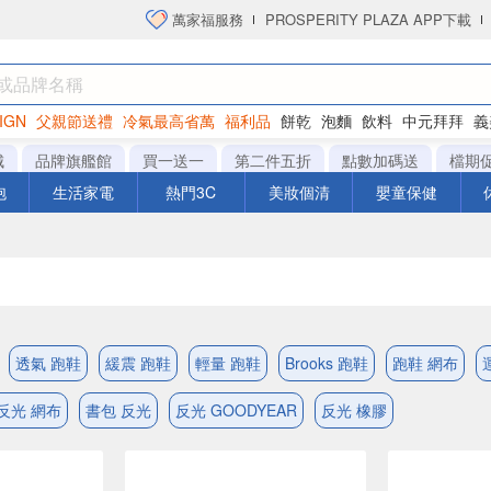
萬家福服務
PROSPERITY PLAZA APP下載
IGN
父親節送禮
冷氣最高省萬
福利品
餅乾
泡麵
飲料
中元拜拜
義
洋芋片
城
品牌旗艦館
買一送一
第二件五折
點數加碼送
檔期
泡
生活家電
熱門3C
美妝個清
嬰童保健
透氣 跑鞋
緩震 跑鞋
輕量 跑鞋
Brooks 跑鞋
跑鞋 網布
反光 網布
書包 反光
反光 GOODYEAR
反光 橡膠