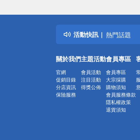
偏遠地區配
詐騙網頁！
得獎公告
活動快訊
熱門話題
銀行優惠
偏遠地區配
關於我們
主題活動
會員專區
詐騙網頁！
官網
會員活動
會員專區
促銷目錄
注目活動
大宗採購
分店資訊
得獎公佈
購物須知
保險服務
會員服務條款
隱私權政策
退貨須知