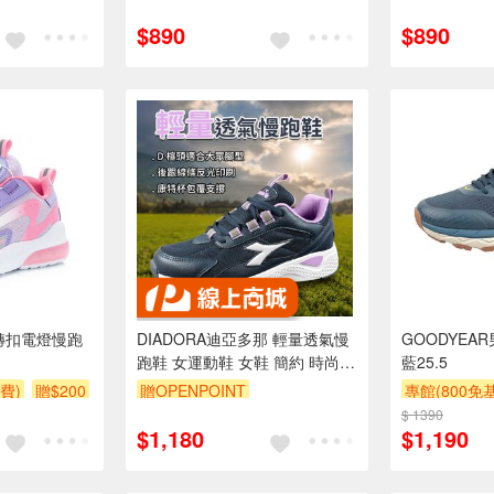
$890
$890
旋轉扣電燈慢跑
DIADORA迪亞多那 輕量透氣慢
GOODYEA
跑鞋 女運動鞋 女鞋 簡約 時尚
藍25.5
透氣 反光 康特杯 保護後跟 耐磨
費)
贈$200
贈OPENPOINT
專館(800免
止滑橡膠 藍
$ 1390
$1,180
$1,190