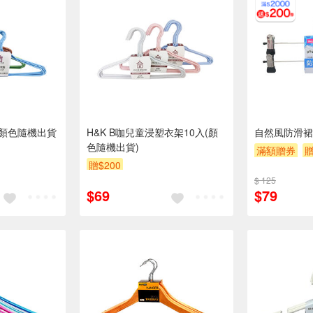
-顏色隨機出貨
H&K B咖兒童浸塑衣架10入(顏
自然風防滑裙
色隨機出貨)
滿額贈券
贈
贈$200
$ 125
$69
$79