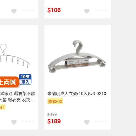
$106
幫家適 曬衣架不鏽
米蘭琪成人衣架(10入)Q3-0210
衣架 曬衣夾 衣夾
贈$200
NT
$ 199
$189