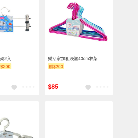
架2入
樂活家加粗浸塑40cm衣架
$200
贈$200
$85