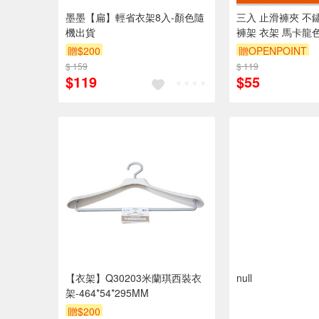
墨墨【扁】輕省衣架8入-顏色隨
三入 止滑褲夾 不
機出貨
褲架 衣架 馬卡龍
【Ho覓好物】防滑
贈$200
贈OPENPOINT
衣褲夾 裙夾 YDX2
$ 159
$ 119
$119
$55
【衣架】Q30203米蘭琪西裝衣
null
架-464*54*295MM
贈$200