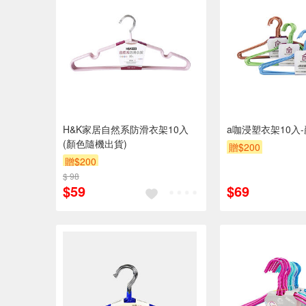
H&K家居自然系防滑衣架10入
a咖浸塑衣架10入
(顏色隨機出貨)
贈$200
贈$200
$ 98
$59
$69