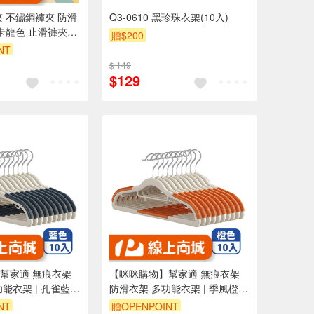
夾 不鏽鋼褲夾 防滑
Q3-0610 黑珍珠衣架(10入)
卡龍色 止滑褲夾
贈$200
】防滑衣架 裙褲架
NT
DX267
$ 149
$129
 無痕衣架
【咪咪購物】幫家適 無痕衣架
能衣架 | 孔雀藍 |
防滑衣架 多功能衣架 | 季風橙 |
10入組
NT
贈OPENPOINT