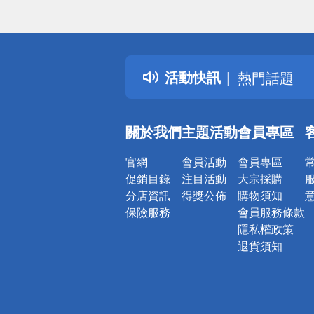
偏遠地區配
詐騙網頁！
得獎公告
活動快訊
熱門話題
銀行優惠
偏遠地區配
關於我們
主題活動
會員專區
詐騙網頁！
官網
會員活動
會員專區
促銷目錄
注目活動
大宗採購
分店資訊
得獎公佈
購物須知
保險服務
會員服務條款
隱私權政策
退貨須知