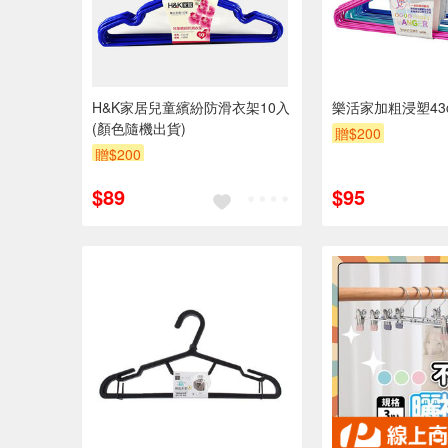
H&K家居兒童繽紛防滑衣架10入
樂活家加粗浸塑43
(顏色隨機出貨)
贈$200
贈$200
$89
$95