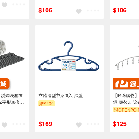
$106
$106
米不銹鋼浸塑衣
立體造型衣架/6入-深藍
【咪咪購物】
 2字形無痕衣
鋼 曬衣架 晾
贈$200
巾架 防滑衣
10夾｜單入
贈OPENPOI
$169
$125