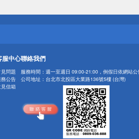
送
請小心！
送
客服中心
聯絡我們
請小心！
常見問題
服務時間：
週一至週日 09:00-21:00，例假日依網站
服務公告
公司地址：
台北市北投區大業路136號5樓 (台灣)
意見信箱