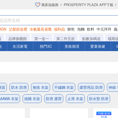
萬家福服務
PROSPERITY PLAZA APP下載
IGN
父親節送禮
冷氣最高省萬
福利品
餅乾
泡麵
飲料
中元拜拜
義
洋芋片
城
品牌旗艦館
買一送一
第二件五折
點數加碼送
檔期
泡
生活家電
熱門3C
美妝個清
嬰童保健
樂器
防水 防滑
無痕 衣架
不鏽鋼 衣架
露營用品 防滑
伸縮 
MAWA 衣架
德國 衣架
防滑 露營
止滑 衣架
防水墊 防滑