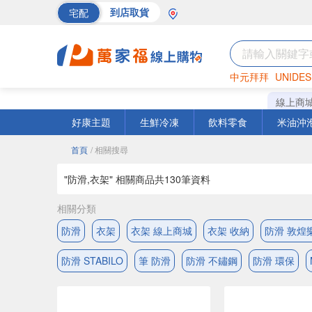
宅配
到店取貨
中元拜拜
UNIDES
巧克力
罐頭
海苔
線上商
好康主題
生鮮冷凍
飲料零食
米油沖
首頁
/ 相關搜尋
"防滑,衣架" 相關商品共
130
筆資料
相關分類
防滑
衣架
衣架 線上商城
衣架 收納
防滑 敦煌
防滑 STABILO
筆 防滑
防滑 不鏽鋼
防滑 環保