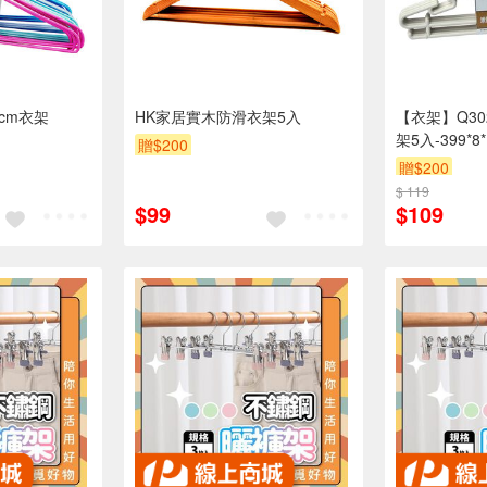
cm衣架
HK家居實木防滑衣架5入
【衣架】Q30
架5入-399*8
贈$200
贈$200
$ 119
$99
$109