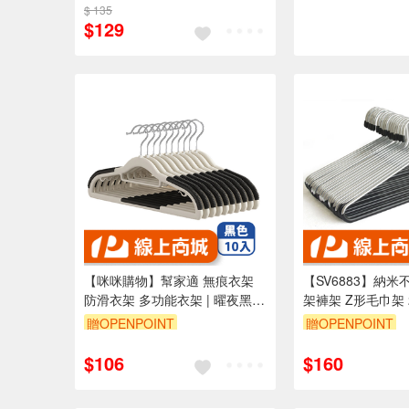
$ 135
$129
【咪咪購物】幫家適 無痕衣架
【SV6883】納
防滑衣架 多功能衣架 | 曜夜黑 |
架褲架 Z形毛巾架
10入組
架鵝型褲架 單層絲
贈OPENPOINT
贈OPENPOINT
架
$106
$160