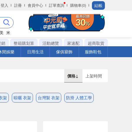
結帳
登入
註冊
會員中心
訂單查詢
購物車(0)
美
米
促銷
整箱購划算
活動總覽
家速配
超商取貨
休閒娛樂
日用生活
傢俱寢飾
服飾鞋包
價格↓
上架時間
衣架
晾曬 衣架
台灣製 衣架
防滑 人體工學