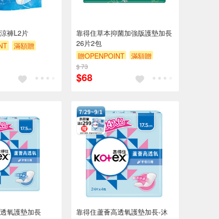
涼褲L2片
靠得住草本抑菌加強版護墊加長
26片2包
NT
滿額贈
贈OPENPOINT
滿額贈
$ 73
贈$200
$68
透氧護墊加長
靠得住蘆薈高透氧護墊加長-沐