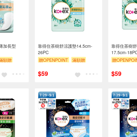
薄加長型
靠得住茶樹舒涼護墊14.5cm-
靠得住茶樹舒
26PC
17.5cm-18P
滿額贈
贈OPENPOINT
滿額贈
贈OPENPOI
贈$200
贈$200
$59
$59