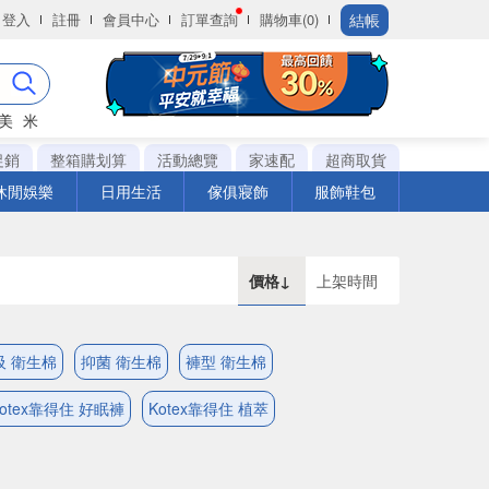
結帳
登入
註冊
會員中心
訂單查詢
購物車(0)
美
米
促銷
整箱購划算
活動總覽
家速配
超商取貨
休閒娛樂
日用生活
傢俱寢飾
服飾鞋包
價格↓
上架時間
吸 衛生棉
抑菌 衛生棉
褲型 衛生棉
Kotex靠得住 好眠褲
Kotex靠得住 植萃