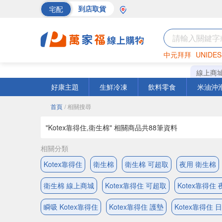
宅配
到店取貨
中元拜拜
UNIDES
巧克力
罐頭
海苔
線上商
好康主題
生鮮冷凍
飲料零食
米油沖
首頁
/ 相關搜尋
"Kotex靠得住,衛生棉" 相關商品共
88
筆資料
相關分類
Kotex靠得住
衛生棉
衛生棉 可超取
夜用 衛生棉
衛生棉 線上商城
Kotex靠得住 可超取
Kotex靠得住 
瞬吸 Kotex靠得住
Kotex靠得住 護墊
Kotex靠得住 