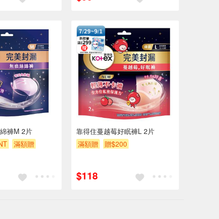
綿褲M 2片
靠得住蔓越莓好眠褲L 2片
NT
滿額贈
滿額贈
贈$200
$118