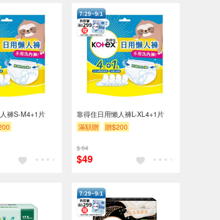
褲S-M4+1片
靠得住日用懶人褲L-XL4+1片
200
滿額贈
贈$200
$ 64
$49