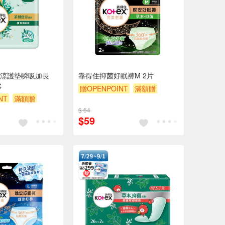
涼護墊瞬吸加長
靠得住抑菌好眠褲M 2片
C
贈OPENPOINT
滿額贈
NT
滿額贈
贈$200
$ 64
$59