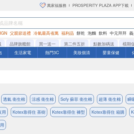
萬家福服務
PROSPERITY PLAZA APP下載
IGN
父親節送禮
冷氣最高省萬
福利品
餅乾
泡麵
飲料
中元拜拜
義
洋芋片
城
品牌旗艦館
買一送一
第二件五折
點數加碼送
檔期
泡
生活家電
熱門3C
美妝個清
嬰童保健
透氣 衛生棉
涼感 衛生棉
Sofy 蘇菲 衛生棉
超薄 衛生棉
瞬
夜用
Kotex靠得住 茶樹
Kotex靠得住 褲型
Kotex靠得住 箱購
日用