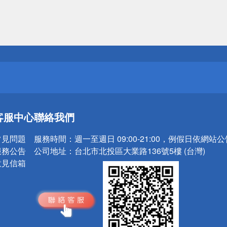
送
請小心！
送
客服中心
聯絡我們
請小心！
常見問題
服務時間：
週一至週日 09:00-21:00，例假日依網站
服務公告
公司地址：
台北市北投區大業路136號5樓 (台灣)
意見信箱