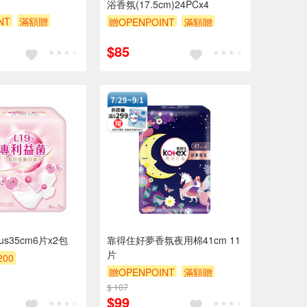
浴香氛(17.5cm)24PCx4
NT
滿額贈
贈OPENPOINT
滿額贈
贈$200
$85
s35cm6片x2包
靠得住好夢香氛夜用棉41cm 11
片
200
贈OPENPOINT
滿額贈
$ 107
贈$200
$99