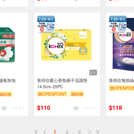
2入
越莓加強
靠得住暖心香氛梔子花護墊
靠得住無痕絲
14.5cm-25PC
贈OPENPOI
贈OPENPOINT
滿額贈
滿額贈
贈$200
贈$200
$110
$118
1
2
3