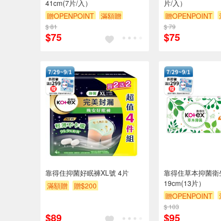
41cm(7片/入）
片/入）
贈OPENPOINT
滿額贈
贈OPENPOINT
$ 81
贈$200
$ 79
贈$200
$75
$75
靠得住抑菌好眠褲XL號 4片
靠得住草本抑菌衛
19cm(13片）
滿額贈
贈$200
贈OPENPOINT
$ 103
贈$200
$89
$95