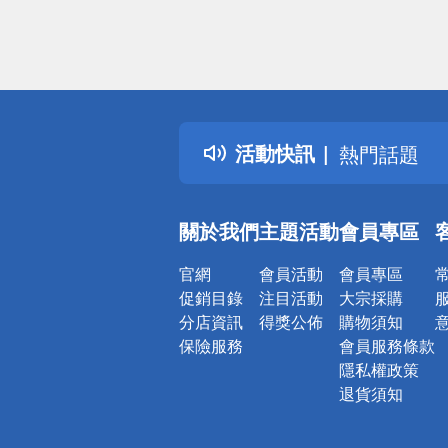
偏遠地區配
詐騙網頁！
得獎公告
活動快訊
熱門話題
銀行優惠
偏遠地區配
關於我們
主題活動
會員專區
詐騙網頁！
官網
會員活動
會員專區
促銷目錄
注目活動
大宗採購
分店資訊
得獎公佈
購物須知
保險服務
會員服務條款
隱私權政策
退貨須知