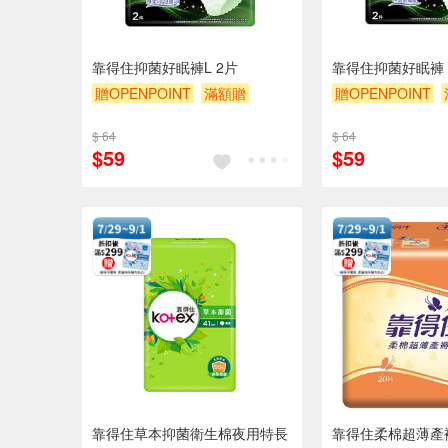
靠得住抑菌好眠褲L 2片
靠得住抑菌好眠褲 X
贈OPENPOINT
滿額贈
贈OPENPOINT
贈$200
贈$200
$ 64
$ 64
$59
$59
靠得住草本抑菌衛生棉夜用特長
靠得住柔棉超薄產褥墊