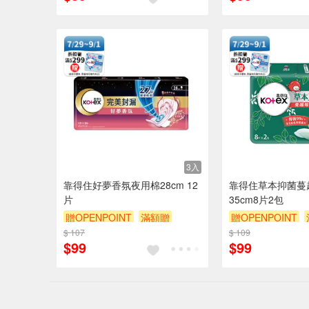
3入
靠得住好夢香氛夜用棉28cm 12
靠得住草本抑菌蔓
片
35cm8片2包
贈OPENPOINT
滿額贈
贈OPENPOINT
$ 107
贈$200
$ 109
贈$200
$99
$99