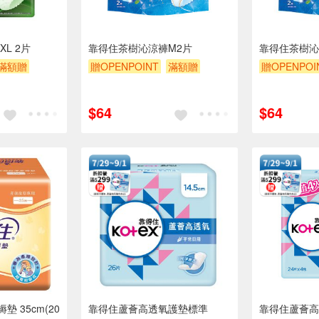
L 2片
靠得住茶樹沁涼褲M2片
靠得住茶樹沁
滿額贈
贈OPENPOINT
滿額贈
贈OPENPOI
贈$200
贈$200
$64
$64
 35cm(20
靠得住蘆薈高透氧護墊標準
靠得住蘆薈高