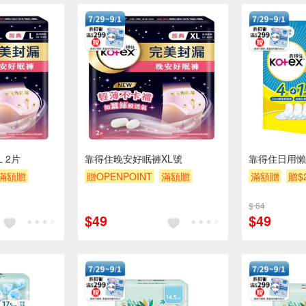
 2片
靠得住晚安好眠褲XL號
靠得住日用懶人
滿額贈
贈OPENPOINT
滿額贈
滿額贈
贈$
贈$200
$ 64
$49
$49